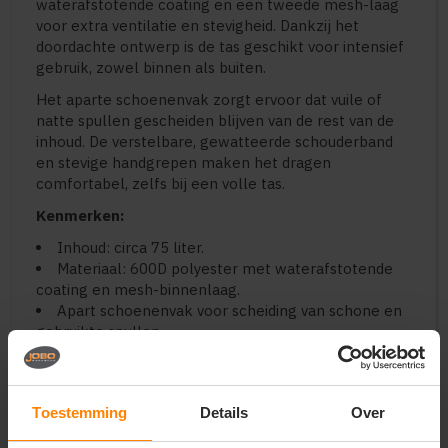
waterafstotende coating en een tweede mesh-laag
voor extra ventilatie en stevigheid. Dankzij het
doordachte ontwerp is de tas geschikt voor intensief
gebruik, zowel binnen als buiten.
Het aparte schoenenvak zorgt ervoor dat vuile of
natte spullen gescheiden blijven van de rest van de
inhoud. De verstelbare, gewatteerde schouderband
en stevige handgrepen maken het dragen
comfortabel, zelfs bij een volle tas.
Kenmerken:
Inhoud: circa 75 liter.
Materiaal: 600D polyester met waterafstotende
coating en mesh-binnenlaag.
Apart schoenenvak voor scheiding van schone en
gebruikte spullen.
Verstelbare en afneembare schouderband voor
optimaal draagcomfort.
Versterkte bodem voor extra stabiliteit.
Toestemming
Details
Over
Handgrepen aan beide zijden voor eenvoudig
tillen.