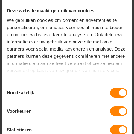
Geschikt voor teams, trainingen, reizen en
intensief dagelijks gebruik.
Deze website maakt gebruik van cookies
De Craft Pro Control 2-Layer Equipment Big Bag
We gebruiken cookies om content en advertenties te
combineert ruimte, duurzaamheid en comfort. Een
personaliseren, om functies voor social media te bieden
betrouwbare keuze voor sporters, trainers en teams
en om ons websiteverkeer te analyseren. Ook delen we
die hun uitrusting georganiseerd en veilig willen
informatie over uw gebruik van onze site met onze
vervoeren.
partners voor social media, adverteren en analyse. Deze
partners kunnen deze gegevens combineren met andere
informatie die u aan ze heeft verstrekt of die ze hebben
verzameld op basis van uw gebruik van hun services.
Vragen? Neem contact
op met onze
klantenservice
Toestemmingsselectie
Noodzakelijk
call
+31(0)418 511 972
Voorkeuren
mail
info@jobopromotions.nl
store
Bezoek onze showroom:
Statistieken
Provincialeweg 59 - Velddriel