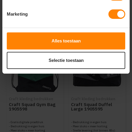
Marketing
Dit vind je misschien ook leuk
Items van productcarrousel
Alles toestaan
Selectie toestaan
Craft kleding bedrukken
Craft kleding bedrukken
Craft Squad Gym Bag
Craft Squad Duffel
1905598
Large 1905595
Gratis digitale proefdruk
Bedrukking in eigen huis
Bedrukking in eigen huis
Meer stuks = meer korting
Meer stuks = meer korting
Snelle levering (tot binnen 48u)