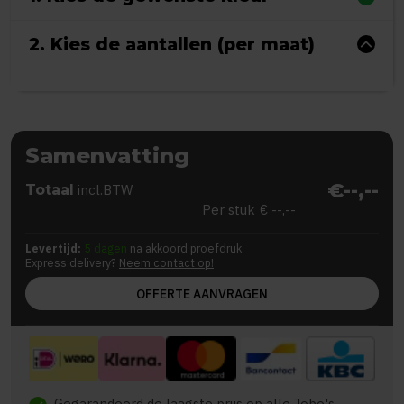
2. Kies de aantallen (per maat)
Samenvatting
€--,--
Totaal
incl.BTW
Per stuk
€ --,--
Levertijd:
5 dagen
na akkoord proefdruk
Express delivery?
Neem contact op!
OFFERTE AANVRAGEN
Gegarandeerd de laagste prijs op alle Jobo's