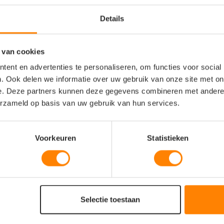
Details
s een veelzijdige en betrouwbare
 trainingen en wedstrijden. Met een
 van cookies
 voldoende ruimte voor kleding,
ent en advertenties te personaliseren, om functies voor social
. Ook delen we informatie over uw gebruik van onze site met on
t een beschermende PU-coating,
e. Deze partners kunnen deze gegevens combineren met andere i
ik en lichte regen. De zijkanten zijn
erzameld op basis van uw gebruik van hun services.
 natte spullen gescheiden te houden
en afneembare schouderband zorgt voor
handgrepen extra gebruiksgemak bieden.
Voorkeuren
Statistieken
ating.
soires.
Selectie toestaan
d.