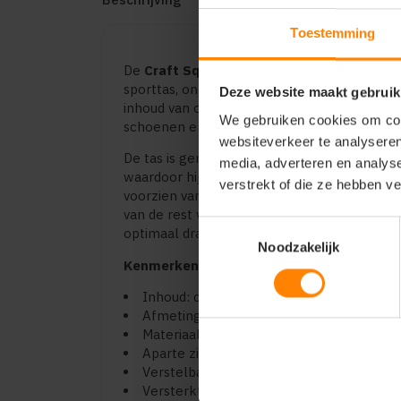
Toestemming
De
Craft Squad Duffel Medium (1905594)
i
sporttas, ontworpen voor dagelijks gebruik,
Deze website maakt gebruik
inhoud van ongeveer 33 liter biedt deze tas
We gebruiken cookies om cont
schoenen en accessoires.
websiteverkeer te analyseren
De tas is gemaakt van stevig polyester me
media, adverteren en analys
waardoor hij bestand is tegen intensief gebru
verstrekt of die ze hebben v
voorzien van aparte vakken om schoenen of
van de rest van de inhoud. De verstelbare 
Toestemmingsselectie
optimaal draagcomfort, terwijl de stevige 
Noodzakelijk
Kenmerken:
Inhoud: circa 33 liter.
Afmetingen: ongeveer 45 × 27 × 30 cm.
Materiaal: duurzaam polyester met PU-co
Aparte zijvakken voor schoenen of acces
Verstelbare en afneembare schouderban
Versterkte bodem voor extra stabiliteit.