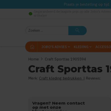
Plaats je bestelling op tij
Gegarandeerd de laagste prijs op alle Jobo's Advies
check_circle
artikelen
Zoeken
search
home
JOBO'S ADVIES
KLEDING
ACCESSO
chevron_right
Home
Craft Sporttas 1905594
Craft Sporttas 
Merk:
Craft kleding bedrukken
| Reviews:
Vragen? Neem contact
op met onze