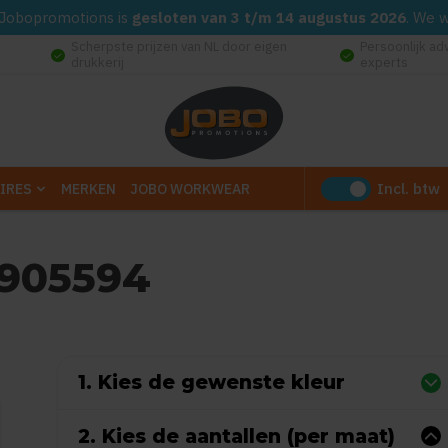
d. Jobopromotions is
gesloten van 3 t/m 14 augustus 2026
. We 
Scherpste prijzen van NL door eigen
Persoonlijk ad
check_circle
check_circle
drukkerij
experts
Incl. btw
IRES
MERKEN
JOBO WORKWEAR
1905594
0
uit
5
(Gebaseerd op 0 reviews)
1. Kies de gewenste kleur
2. Kies de aantallen (per maat)