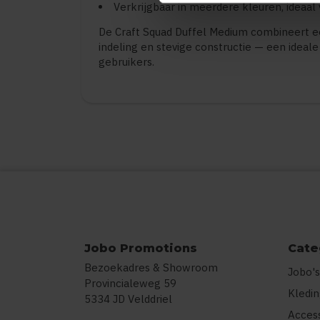
Verkrijgbaar in meerdere kleuren, ideaal
De Craft Squad Duffel Medium combineert ee
indeling en stevige constructie — een ideale
gebruikers.
Jobo Promotions
Cate
Bezoekadres & Showroom
Jobo's
Provincialeweg 59
Kledi
5334 JD Velddriel
Acces