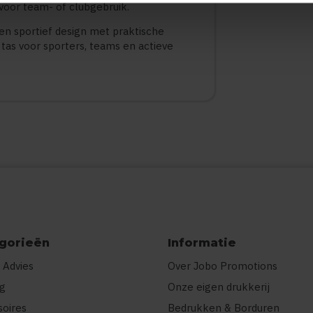
 voor team- of clubgebruik.
n sportief design met praktische
 tas voor sporters, teams en actieve
gorieën
Informatie
 Advies
Over Jobo Promotions
ng
Onze eigen drukkerij
soires
Bedrukken & Borduren