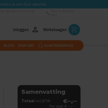
wensen je een fijne vakantie
vies: Bel direct met onze
Tel:+31 418 511
phone
972
person
shopping_cart
Inloggen
Winkelwagen
headset_mic
BLOGS
OVER ONS
KLANTENSERVICE
Samenvatting
€--,--
Totaal
incl.BTW
Per stuk
€ --,--