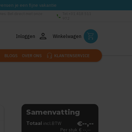
wensen je een fijne vakantie
vies: Bel direct met onze
Tel:+31 418 511
phone
972
person
shopping_cart
Inloggen
Winkelwagen
headset_mic
BLOGS
OVER ONS
KLANTENSERVICE
Samenvatting
€--,--
Totaal
incl.BTW
Per stuk
€ --,--