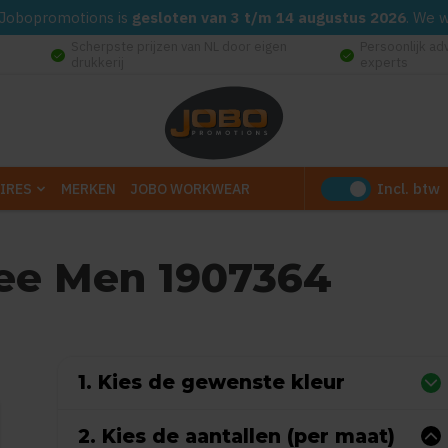
d. Jobopromotions is
gesloten van 3 t/m 14 augustus 2026
. We 
Scherpste prijzen van NL door eigen
Persoonlijk ad
check_circle
check_circle
drukkerij
experts
Incl. btw
IRES
MERKEN
JOBO WORKWEAR
Tee Men 1907364
0
uit
5
(Gebaseerd op 0 reviews)
1. Kies de gewenste kleur
2. Kies de aantallen (per maat)