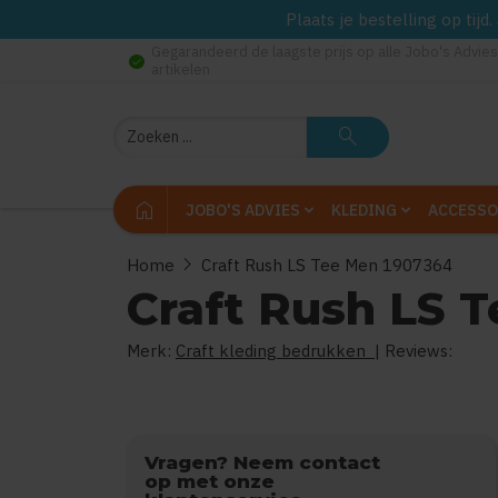
Plaats je bestelling op tij
Gegarandeerd de laagste prijs op alle Jobo's Advies
check_circle
artikelen
Zoeken
search
home
JOBO'S ADVIES
KLEDING
ACCESSO
chevron_right
Home
Craft Rush LS Tee Men 1907364
Craft Rush LS 
Merk:
Craft kleding bedrukken
| Reviews:
Vragen? Neem contact
op met onze