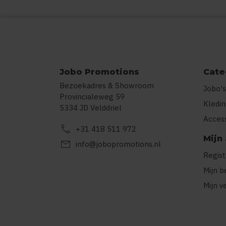
Jobo Promotions
Cate
Bezoekadres & Showroom
Jobo's
Provincialeweg 59
Kledi
5334 JD Velddriel
Acces
call
+31 418 511 972
Mijn
mail
info@jobopromotions.nl
Regis
Mijn b
Mijn v