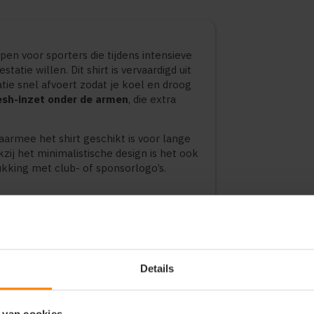
en voor sporters die tijdens intensieve
atie willen. Dit shirt is vervaardigd uit
atie snel afvoert zodat je koel en droog
sh-inzet onder de armen
, die extra
armee het shirt geschikt is voor lange
zij het minimalistische design is het ook
kking met club- of sponsorlogo’s.
afvoer.
ventilatie.
mfort.
f hardlopen.
Details