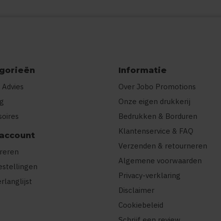
gorieën
Informatie
 Advies
Over Jobo Promotions
ng
Onze eigen drukkerij
soires
Bedrukken & Borduren
Klantenservice & FAQ
 account
Verzenden & retourneren
treren
Algemene voorwaarden
estellingen
Privacy-verklaring
erlanglijst
Disclaimer
Cookiebeleid
Schrijf een review