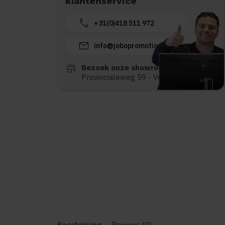
klantenservice
call
+31(0)418 511 972
mail
info@jobopromotions.nl
store
Bezoek onze showroom:
Provincialeweg 59 - Velddriel
Beschrijving
Reviews (0)