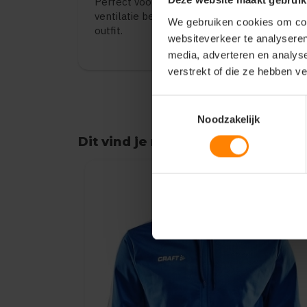
Deze website maakt gebruik
Perfect voor hardlopen, training of team
ventilatie belangrijk zijn. Combineer met e
We gebruiken cookies om cont
outfit.
websiteverkeer te analyseren
media, adverteren en analys
verstrekt of die ze hebben v
Toestemmingsselectie
Noodzakelijk
Dit vind je misschien ook leuk
Items van productcarrousel