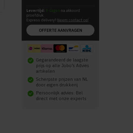
Levertijd:
5 dagen
na akkoord
proefdruk
Express delivery?
Neem contact op!
OFFERTE AANVRAGEN
Gegarandeerd de laagste
check
prijs op alle Jobo's Advies
artikelen
Scherpste prijzen van NL
check
door eigen drukkerij
Persoonlijk advies: Bel
check
direct met onze experts