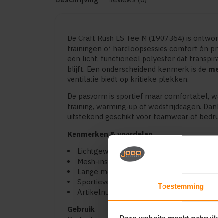
De Craft Rush LS Tee M (1907364) is ontworp
trainingen of hardloopsessies comfort én prest
een licht, functioneel polyester dat transpir
blijft. Een onderscheidend kenmerk is de
me
ventilatie biedt op kritieke plekken.
De pasvorm is sportief maar comfortabel, wa
training, warming-up of wedstrijddagen. Dank
uitstekend geschikt voor teamwear of bedru
Kenmerken & voordelen
Lichtgewicht polyester met sterke vocht
Mesh-inserts onder de oksels voor betere 
Lange mouwen voor extra dekking en co
Sportieve pasvorm, ideaal voor training o
Toestemming
Artikelnummer: 1907364.
Gebruik