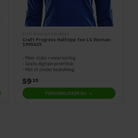
Craft kleding bedrukken
Craft Progress Halfzipp Tee LS Woman
1905625
Meer stuks = meer korting
Gratis digitale proefdruk
Met of zonder bedrukking
59
25
PERSONALISEER
NU