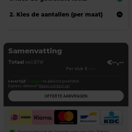
2. Kies de aantallen (per maat)
Samenvatting
€--,--
Totaal
incl.BTW
Per stuk
€ --,--
Levertijd:
5 dagen
na akkoord proefdruk
Express delivery?
Neem contact op!
OFFERTE AANVRAGEN
Gegarandeerd de laagste prijs op alle Jobo's