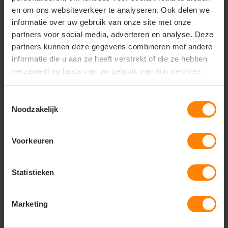
en om ons websiteverkeer te analyseren. Ook delen we
informatie over uw gebruik van onze site met onze
Vragen? Neem contact
partners voor social media, adverteren en analyse. Deze
op met onze
partners kunnen deze gegevens combineren met andere
klantenservice
informatie die u aan ze heeft verstrekt of die ze hebben
verzameld op basis van uw gebruik van hun services.
call
+31(0)418 511 972
mail
info@jobopromotions.nl
Toestemmingsselectie
Noodzakelijk
store
Bezoek onze showroom:
Provincialeweg 59 - Velddriel
Voorkeuren
Dit vind je misschien ook leuk
Statistieken
Items van productcarrousel
Marketing