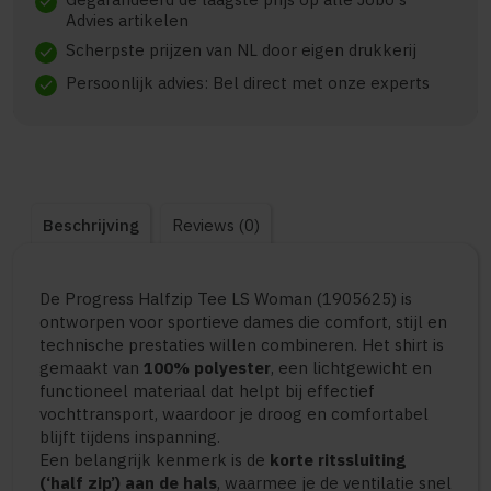
check
Advies artikelen
Scherpste prijzen van NL door eigen drukkerij
check
Persoonlijk advies: Bel direct met onze experts
check
Beschrijving
Reviews (0)
De Progress Halfzip Tee LS Woman (1905625) is
ontworpen voor sportieve dames die comfort, stijl en
technische prestaties willen combineren. Het shirt is
gemaakt van
100% polyester
, een lichtgewicht en
functioneel materiaal dat helpt bij effectief
vochttransport, waardoor je droog en comfortabel
blijft tijdens inspanning.
Een belangrijk kenmerk is de
korte ritssluiting
(‘half zip’) aan de hals
, waarmee je de ventilatie snel