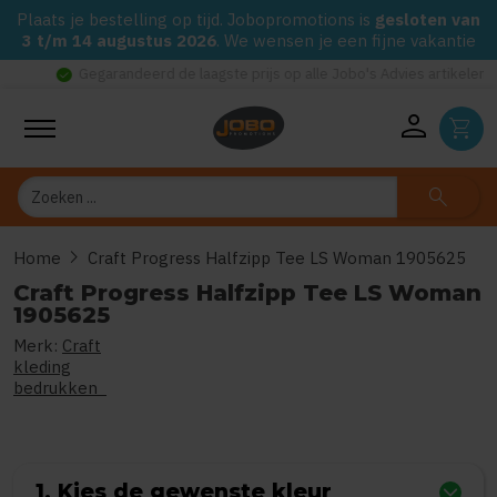
Plaats je bestelling op tijd. Jobopromotions is
gesloten van
3 t/m 14 augustus 2026
. We wensen je een fijne vakantie
check_circle
Gegarandeerd de laagste prijs op alle Jobo's Advies artikelen
person
shopping_cart
Zoeken
search
chevron_right
Home
Craft Progress Halfzipp Tee LS Woman 1905625
Craft Progress Halfzipp Tee LS Woman
1905625
Merk:
Craft
0
uit
5
(Gebaseerd op 0 reviews)
kleding
bedrukken
1. Kies de gewenste kleur