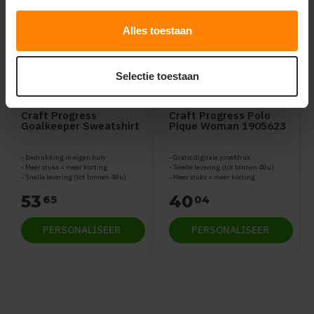
Alles toestaan
Selectie toestaan
Craft kleding bedrukken
Craft kleding bedrukken
Craft Progress
Craft Progress Polo
Goalkeeper Sweatshirt
Pique Woman 1905623
Men 1907947
Bedrukking in eigen huis
Gratis digitale proefdruk
Meer stuks = meer korting
Snelle levering (tot binnen 48u)
Snelle levering (tot binnen 48u)
Meer stuks = meer korting
53
40
65
04
PERSONALISEER
PERSONALISEER