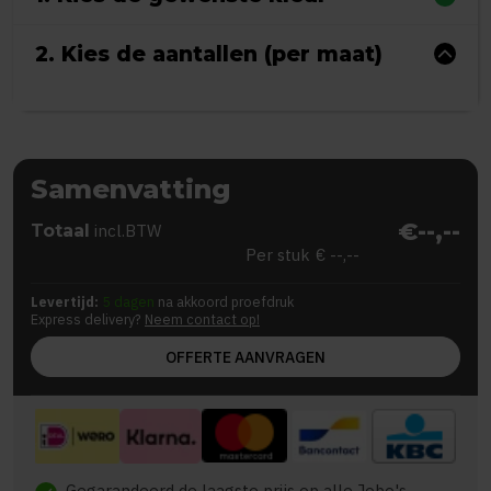
2. Kies de aantallen (per maat)
Samenvatting
€--,--
Totaal
incl.BTW
Per stuk
€ --,--
Levertijd:
5 dagen
na akkoord proefdruk
Express delivery?
Neem contact op!
OFFERTE AANVRAGEN
Gegarandeerd de laagste prijs op alle Jobo's