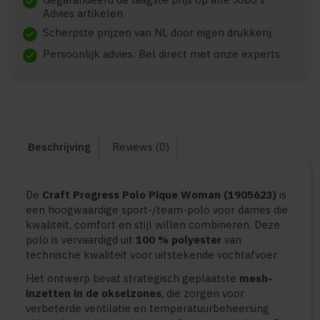
check
Advies artikelen
Scherpste prijzen van NL door eigen drukkerij
check
Persoonlijk advies: Bel direct met onze experts
check
Beschrijving
Reviews (0)
De
Craft Progress Polo Pique Woman (1905623)
is
een hoogwaardige sport-/team-polo voor dames die
kwaliteit, comfort en stijl willen combineren. Deze
polo is vervaardigd uit
100 % polyester
van
technische kwaliteit voor uitstekende vochtafvoer.
Het ontwerp bevat strategisch geplaatste
mesh-
inzetten in de okselzones
, die zorgen voor
verbeterde ventilatie en temperatuurbeheersing