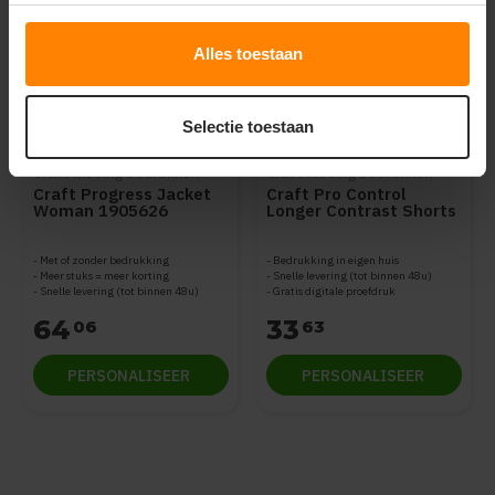
Alles toestaan
Selectie toestaan
Craft kleding bedrukken
Craft kleding bedrukken
Craft Progress Jacket
Craft Pro Control
Woman 1905626
Longer Contrast Shorts
Woman 1906708
Met of zonder bedrukking
Bedrukking in eigen huis
Meer stuks = meer korting
Snelle levering (tot binnen 48u)
Snelle levering (tot binnen 48u)
Gratis digitale proefdruk
64
33
06
63
PERSONALISEER
PERSONALISEER