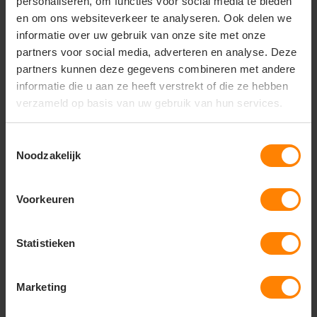
personaliseren, om functies voor social media te bieden
en om ons websiteverkeer te analyseren. Ook delen we
informatie over uw gebruik van onze site met onze
Vragen? Neem contact
partners voor social media, adverteren en analyse. Deze
op met onze
partners kunnen deze gegevens combineren met andere
klantenservice
informatie die u aan ze heeft verstrekt of die ze hebben
verzameld op basis van uw gebruik van hun services.
call
+31(0)418 511 972
mail
Toestemmingsselectie
info@jobopromotions.nl
Noodzakelijk
store
Bezoek onze showroom:
Provincialeweg 59 - Velddriel
Voorkeuren
Statistieken
Dit vind je misschien ook leuk
Items van productcarrousel
Marketing