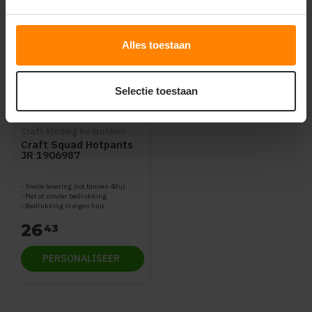
Alles toestaan
Selectie toestaan
Craft kleding bedrukken
Craft Squad Hotpants
JR 1906987
Snelle levering (tot binnen 48u)
Met of zonder bedrukking
Bedrukking in eigen huis
26
43
PERSONALISEER