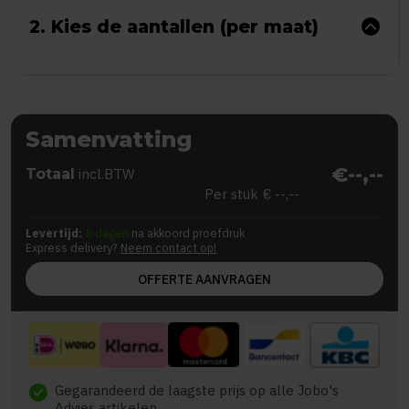
2. Kies de aantallen (per maat)
Samenvatting
€--,--
Totaal
incl.BTW
Per stuk
€ --,--
Levertijd:
5 dagen
na akkoord proefdruk
Express delivery?
Neem contact op!
OFFERTE AANVRAGEN
Gegarandeerd de laagste prijs op alle Jobo's
check
Advies artikelen