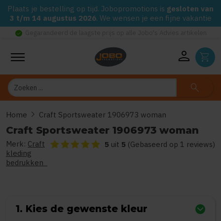
Plaats je bestelling op tijd. Jobopromotions is
gesloten van
3 t/m 14 augustus 2026
. We wensen je een fijne vakantie
check_circle
Gegarandeerd de laagste prijs op alle Jobo's Advies artikelen
person
shopping_cart
Zoeken
search
chevron_right
Home
Craft Sportsweater 1906973 woman
Craft Sportsweater 1906973 woman
Merk:
Craft
De beoordeling van dit product is
5
van de 5
5
uit
5
(Gebaseerd op 1 reviews)
kleding
bedrukken
1. Kies de gewenste kleur