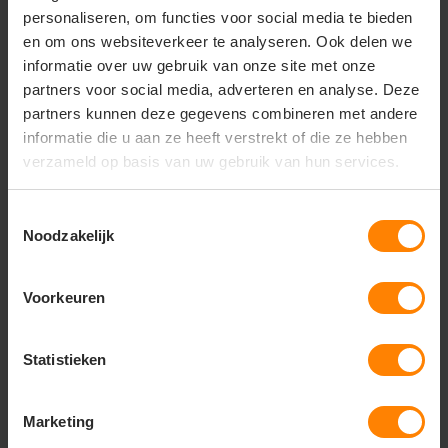
personaliseren, om functies voor social media te bieden
en om ons websiteverkeer te analyseren. Ook delen we
informatie over uw gebruik van onze site met onze
partners voor social media, adverteren en analyse. Deze
Vragen? Neem contact
partners kunnen deze gegevens combineren met andere
op met onze
informatie die u aan ze heeft verstrekt of die ze hebben
klantenservice
verzameld op basis van uw gebruik van hun services.
call
+31(0)418 511 972
Toestemmingsselectie
mail
info@jobopromotions.nl
Noodzakelijk
store
Bezoek onze showroom:
Provincialeweg 59 - Velddriel
Voorkeuren
Statistieken
Dit vind je misschien ook leuk
Items van productcarrousel
Marketing