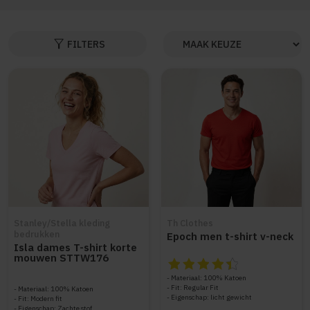
filter_alt
FILTERS
Stanley/Stella kleding
Th Clothes
bedrukken
Epoch men t-shirt v-neck
Isla dames T-shirt korte
mouwen STTW176
De beoordeling van dit produc
Materiaal: 100% Katoen
Fit: Regular Fit
Materiaal: 100% Katoen
Eigenschap: licht gewicht
Fit: Modern fit
Eigenschap: Zachte stof