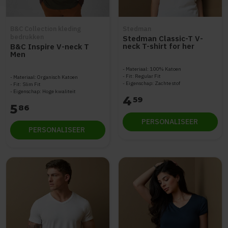
B&C Collection kleding
Stedman
bedrukken
Stedman Classic-T V-
neck T-shirt for her
B&C Inspire V-neck T
STE2700
Men
Materiaal: 100% Katoen
Fit: Regular Fit
Materiaal: Organisch Katoen
Eigenschap: Zachte stof
Fit: Slim Fit
Eigenschap: Hoge kwaliteit
4
59
5
86
PERSONALISEER
PERSONALISEER