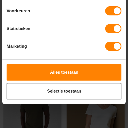
SOL'S
B&C Collection kleding
Voorkeuren
bedrukken
Sol's Victory T-shirts V-
neck Shortsleeve
B&C Inspire Tank T
Women
Statistieken
Materiaal: 100% Katoen
Fit: Regular Fit
Materiaal: Organisch Katoen
Eigenschap: Ademend
Fit: Slim Fit
Eigenschap: Hoge kwaliteit
Marketing
3
51
6
40
PERSONALISEER
PERSONALISEER
Alles toestaan
Selectie toestaan