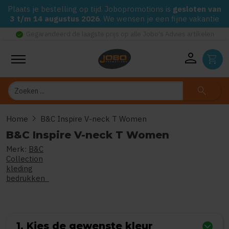
Plaats je bestelling op tijd. Jobopromotions is
gesloten van
3 t/m 14 augustus 2026
. We wensen je een fijne vakantie
check_circle
Gegarandeerd de laagste prijs op alle Jobo's Advies artikelen
person
shopping_cart
Zoeken
search
chevron_right
Home
B&C Inspire V-neck T Women
B&C Inspire V-neck T Women
Merk:
B&C
0
uit
5
(Gebaseerd op 0 reviews)
Collection
kleding
bedrukken
1. Kies de gewenste kleur