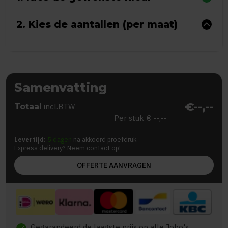
2. Kies de aantallen (per maat)
Samenvatting
€--,--
Totaal
incl.BTW
Per stuk
€ --,--
Levertijd:
5 dagen
na akkoord proefdruk
Express delivery?
Neem contact op!
OFFERTE AANVRAGEN
Gegarandeerd de laagste prijs op alle Jobo's