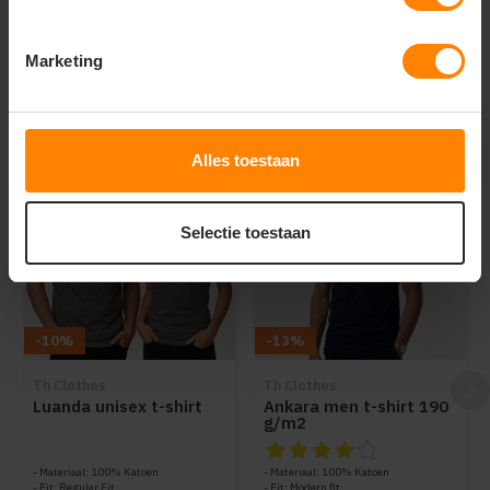
Provincialeweg 59 - Velddriel
Marketing
Dit vind je misschien ook leuk
Items van productcarrousel
Alles toestaan
Selectie toestaan
-10%
-13%
Th Clothes
Th Clothes
Luanda unisex t-shirt
Ankara men t-shirt 190
g/m2
De beoordeling van dit produc
Materiaal: 100% Katoen
Materiaal: 100% Katoen
Fit: Regular Fit
Fit: Modern fit