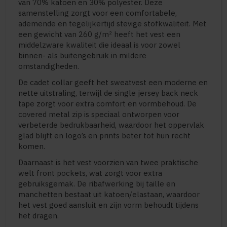
van 70% katoen en 30% polyester. Deze
samenstelling zorgt voor een comfortabele,
ademende en tegelijkertijd stevige stofkwaliteit. Met
een gewicht van 260 g/m² heeft het vest een
middelzware kwaliteit die ideaal is voor zowel
binnen- als buitengebruik in mildere
omstandigheden.
De cadet collar geeft het sweatvest een moderne en
nette uitstraling, terwijl de single jersey back neck
tape zorgt voor extra comfort en vormbehoud. De
covered metal zip is speciaal ontworpen voor
verbeterde bedrukbaarheid, waardoor het oppervlak
glad blijft en logo’s en prints beter tot hun recht
komen.
Daarnaast is het vest voorzien van twee praktische
welt front pockets, wat zorgt voor extra
gebruiksgemak. De ribafwerking bij taille en
manchetten bestaat uit katoen/elastaan, waardoor
het vest goed aansluit en zijn vorm behoudt tijdens
het dragen.