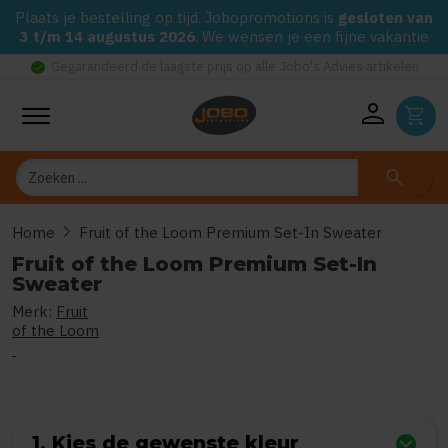
Plaats je bestelling op tijd. Jobopromotions is
gesloten van
3 t/m 14 augustus 2026
. We wensen je een fijne vakantie
check_circle
Gegarandeerd de laagste prijs op alle Jobo's Advies artikelen
person
shopping_cart
Zoeken
search
chevron_right
Home
Fruit of the Loom Premium Set-In Sweater
Fruit of the Loom Premium Set-In
Sweater
Merk:
Fruit
0
uit
5
(Gebaseerd op 0 reviews)
of the Loom
1. Kies de gewenste kleur