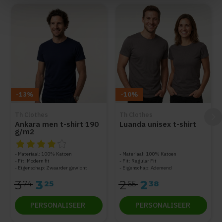
Items van productcarrousel
-13%
-10%
Th Clothes
Th Clothes
Ankara men t-shirt 190
Luanda unisex t-shirt
g/m2
De beoordeling van dit product is
4
van de 5
Materiaal: 100% Katoen
Materiaal: 100% Katoen
Fit: Modern fit
Fit: Regular Fit
Eigenschap: Zwaarder gewicht
Eigenschap: Ademend
3
3
2
2
74
25
65
38
PERSONALISEER
PERSONALISEER