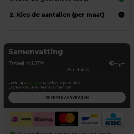
2. Kies de aantallen (per maat)
Samenvatting
€--,--
Totaal
incl.BTW
Per stuk
€ --,--
Levertijd:
5 dagen
na akkoord proefdruk
Express delivery?
Neem contact op!
OFFERTE AANVRAGEN
Gegarandeerd de laagste prijs op alle Jobo's