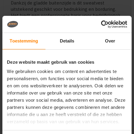
Dankzij de gladde buitenzijde is dit sweatvest
uitstekend geschikt voor bedrukking en borduring.
Het biedt een professionele basis voor bedrijfslogo’s,
teamwear en promotionele toepassingen.
Perfect voor
Toestemming
Details
Over
• Bedrijfskleding en werkkleding
• Promotiekleding en evenementen
• Teams, clubs en verenigingen
Deze website maakt gebruik van cookies
• Merchandising en branding
• Casual en representatieve outfits
We gebruiken cookies om content en advertenties te
personaliseren, om functies voor social media te bieden
Belangrijkste kenmerken
en om ons websiteverkeer te analyseren. Ook delen we
• 70% katoen / 30% polyester
informatie over uw gebruik van onze site met onze
• Stofgewicht: 260 g/m²
partners voor social media, adverteren en analyse. Deze
• Full-zip sweat jacket
partners kunnen deze gegevens combineren met andere
• Cadet collar ontwerp
informatie die u aan ze heeft verstrekt of die ze hebben
• Covered metal zip (geschikt voor bedrukking)
• Single jersey back neck tape
verzameld op basis van uw gebruik van hun services.
• Twee welt front pockets