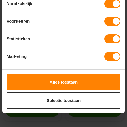
Noodzakelijk
Voorkeuren
Statistieken
Marketing
Texowear B.V. / hydrowear
Texowear B.V. / hydrowear
Kortebroek Graz
Winterparka Basel Navy
Alles toestaan
Materiaal: Katoen / Polyester / Elasthaan
Materiaal: Gerecycled Polyester
Fit: Regular Fit
Fit: Regular Fit
Eigenschap: Hoge kwaliteit
Eigenschap: Waterdicht
30
119
90
67
Selectie toestaan
PERSONALISEER
PERSONALISEER