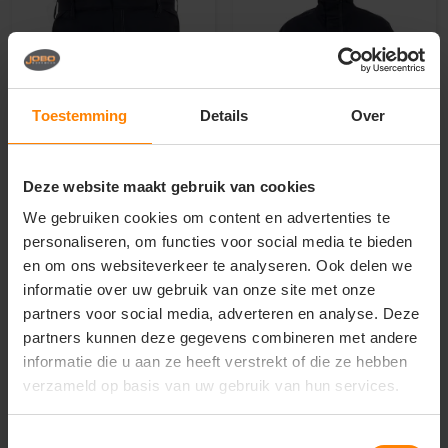
Toestemming
Details
Over
Deze website maakt gebruik van cookies
Texowear B.V. / hydrowear
Texowear B.V. / hydrowear
Lasbroek 450Gr Mosbach
Lasjack 450Gr Mannheim
We gebruiken cookies om content en advertenties te
personaliseren, om functies voor social media te bieden
en om ons websiteverkeer te analyseren. Ook delen we
Materiaal: Katoen / Polyester
Materiaal: Katoen / Polyester
informatie over uw gebruik van onze site met onze
Fit: Regular Fit
Fit: Regular Fit
Eigenschap: Antistatisch
Eigenschap: Antistatisch
partners voor social media, adverteren en analyse. Deze
82
91
51
80
partners kunnen deze gegevens combineren met andere
informatie die u aan ze heeft verstrekt of die ze hebben
PERSONALISEER
PERSONALISEER
verzameld op basis van uw gebruik van hun services.
Toestemmingsselectie