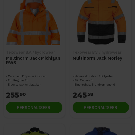
Texowear B.V. / hydrowear
Texowear B.V. / hydrowear
Multinorm Jack Michigan
Multinorm Jack Morley
RWS
Materiaal: Polyester / Katoen
Materiaal: Katoen / Polyester
Fit: Regular Fit
Fit: Modern fit
Eigenschap: Antistatisch
Eigenschap: Brandvertragend
255
245
90
58
PERSONALISEER
PERSONALISEER