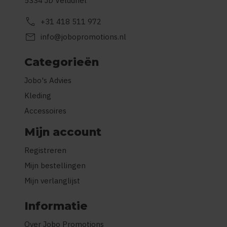
5334 JD Velddriel
call
+31 418 511 972
mail
info@jobopromotions.nl
Categorieën
Jobo's Advies
Kleding
Accessoires
Mijn account
Registreren
Mijn bestellingen
Mijn verlanglijst
Informatie
Over Jobo Promotions