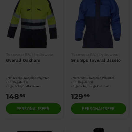
Texowear B.V. / hydrowear
Texowear B.V. / hydrowear
Overall Oakham
Sns Spuitoveral Usselo
Materiaal: Gerecycled Polyester
Materiaal: Gerecycled Polyester
Fit: Regular Fit
Fit: Regular Fit
Eigenschap: reflecterend
Eigenschap: Hoge kwaliteit
148
129
56
99
PERSONALISEER
PERSONALISEER