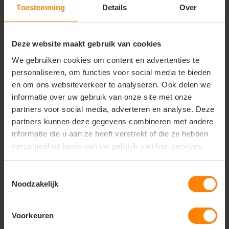
Belangrijkste kenmerken
Toestemming
Details
Over
• Artikelnummer: 044510NA
• Type: multinorm werkbroek
• Materiaal: satijnbinding
Deze website maakt gebruik van cookies
• ATPV 22 / ELIM 22
We gebruiken cookies om content en advertenties te
• 2 steekzakken met flap en drukknopen
personaliseren, om functies voor social media te bieden
• Duimstokzak met flap en drukknoop
• Kniezakken
en om ons websiteverkeer te analyseren. Ook delen we
• Dijbeenzak met flap en klittenband
informatie over uw gebruik van onze site met onze
• 2 achterzakken met flap en drukknopen
partners voor social media, adverteren en analyse. Deze
• Brede riemlussen
partners kunnen deze gegevens combineren met andere
• Zeer functioneel en beschermend ontwerp
informatie die u aan ze heeft verstrekt of die ze hebben
verzameld op basis van uw gebruik van hun services.
Toestemmingsselectie
Vragen? Neem contact
Noodzakelijk
op met onze
klantenservice
Voorkeuren
call
+31(0)418 511 972