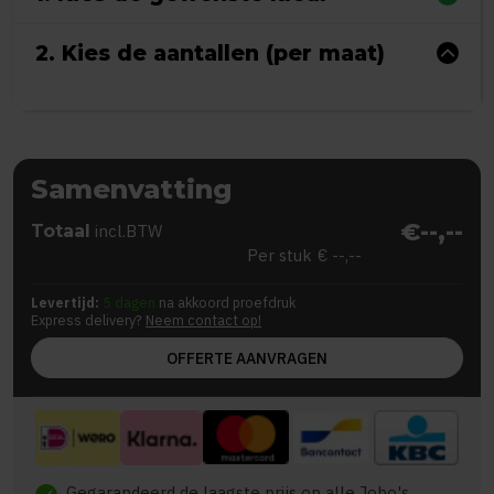
2. Kies de aantallen (per maat)
Samenvatting
€--,--
Totaal
incl.BTW
Per stuk
€ --,--
Levertijd:
5 dagen
na akkoord proefdruk
Express delivery?
Neem contact op!
OFFERTE AANVRAGEN
Gegarandeerd de laagste prijs op alle Jobo's