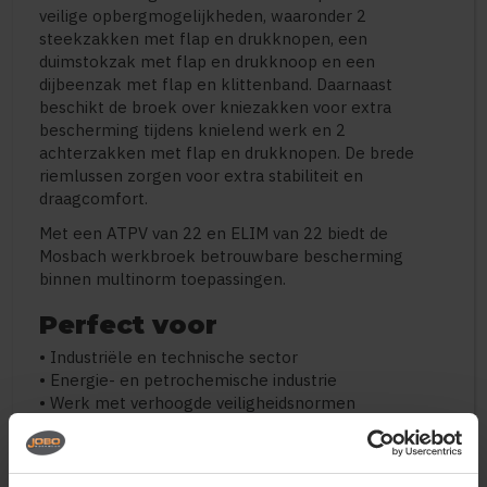
veilige opbergmogelijkheden, waaronder 2
steekzakken met flap en drukknopen, een
duimstokzak met flap en drukknoop en een
dijbeenzak met flap en klittenband. Daarnaast
beschikt de broek over kniezakken voor extra
bescherming tijdens knielend werk en 2
achterzakken met flap en drukknopen. De brede
riemlussen zorgen voor extra stabiliteit en
draagcomfort.
Met een ATPV van 22 en ELIM van 22 biedt de
Mosbach werkbroek betrouwbare bescherming
binnen multinorm toepassingen.
Perfect voor
• Industriële en technische sector
• Energie- en petrochemische industrie
• Werk met verhoogde veiligheidsnormen
• Onderhouds- en installatiewerk
• Zwaar en intensief buitenwerk