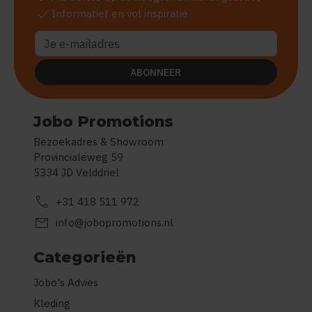
check
Informatief en vol inspiratie
ABONNEER
Jobo Promotions
Bezoekadres & Showroom
Provincialeweg 59
5334 JD Velddriel
call
+31 418 511 972
mail
info@jobopromotions.nl
Categorieën
Jobo's Advies
Kleding