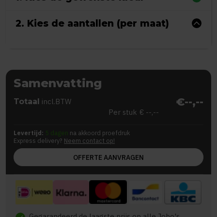
2. Kies de aantallen (per maat)
Samenvatting
€--,--
Totaal
incl.BTW
Per stuk
€ --,--
Levertijd:
5 dagen
na akkoord proefdruk
Express delivery?
Neem contact op!
OFFERTE AANVRAGEN
Gegarandeerd de laagste prijs op alle Jobo's