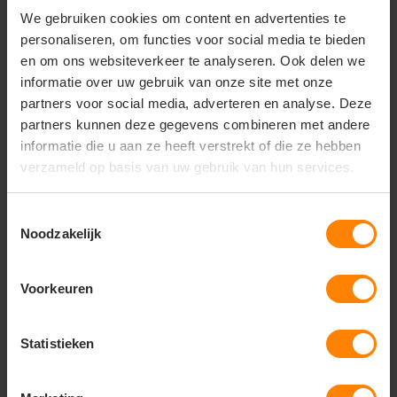
Perfect voor:
Agrarische sector,
We gebruiken cookies om content en advertenties te
reinigingsdiensten, industrie en spuitwerkzaamheden
waarbij maximale vloeistof- en windbescherming
personaliseren, om functies voor social media te bieden
vereist is.
en om ons websiteverkeer te analyseren. Ook delen we
Kenmerken:
Vaste capuchon, ritssluiting met
informatie over uw gebruik van onze site met onze
dubbele stormflap, elastiek in de taille voor een
partners voor social media, adverteren en analyse. Deze
goede pasvorm en een extra beschermende
partners kunnen deze gegevens combineren met andere
waterkering.
informatie die u aan ze heeft verstrekt of die ze hebben
Manchetten & Pijpen:
Uitgerust met een
verzameld op basis van uw gebruik van hun services.
windvanger met waterkering in de mouwen. Zowel
de mouwen als de broekspijpen zijn snel te
verstellen met stevige drukknopen.
Toestemmingsselectie
Noodzakelijk
Voorkeuren
Vragen? Neem contact
op met onze
klantenservice
Statistieken
call
+31(0)418 511 972