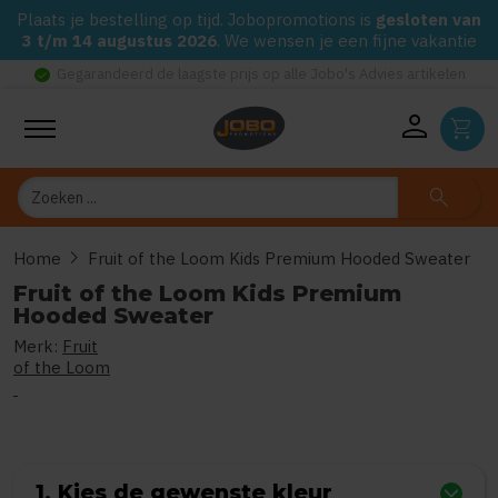
Plaats je bestelling op tijd. Jobopromotions is
gesloten van
3 t/m 14 augustus 2026
. We wensen je een fijne vakantie
check_circle
Gegarandeerd de laagste prijs op alle Jobo's Advies artikelen
person
shopping_cart
Zoeken
search
chevron_right
Home
Fruit of the Loom Kids Premium Hooded Sweater
Fruit of the Loom Kids Premium
Hooded Sweater
Merk:
Fruit
0
uit
5
(Gebaseerd op 0 reviews)
of the Loom
1. Kies de gewenste kleur