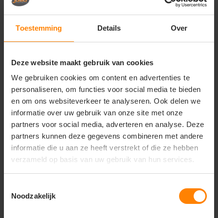
• Sport en teams
• Bedrukte kinder hoodies
• Promotiekleding en events
Toestemming
Details
Over
• Dagelijks gebruik
Belangrijkste kenmerken
Deze website maakt gebruik van cookies
• Geschikt voor bedrukken en borduren
We gebruiken cookies om content en advertenties te
• Materiaal: 70% katoen / 30% polyester
personaliseren, om functies voor social media te bieden
• Stofgewicht: 260 g/m²
• Dubbel gevoerde capuchon zonder trekkoord (veilig
en om ons websiteverkeer te analyseren. Ook delen we
volgens EU-richtlijnen)
informatie over uw gebruik van onze site met onze
• Kangoeroezak aan de voorkant
partners voor social media, adverteren en analyse. Deze
• Ribboorden met Cotton/Elastaan
partners kunnen deze gegevens combineren met andere
• Single jersey nekband
informatie die u aan ze heeft verstrekt of die ze hebben
• Classic fit pasvorm
verzameld op basis van uw gebruik van hun services.
• Comfortabele en duurzame kwaliteit
Toestemmingsselectie
Noodzakelijk
Vragen? Neem contact