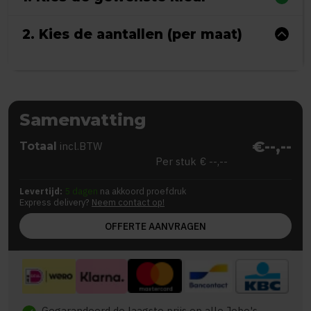
2. Kies de aantallen (per maat)
Samenvatting
€--,--
Totaal
incl.BTW
Per stuk
€ --,--
Levertijd:
5 dagen
na akkoord proefdruk
Express delivery?
Neem contact op!
OFFERTE AANVRAGEN
Gegarandeerd de laagste prijs op alle Jobo's