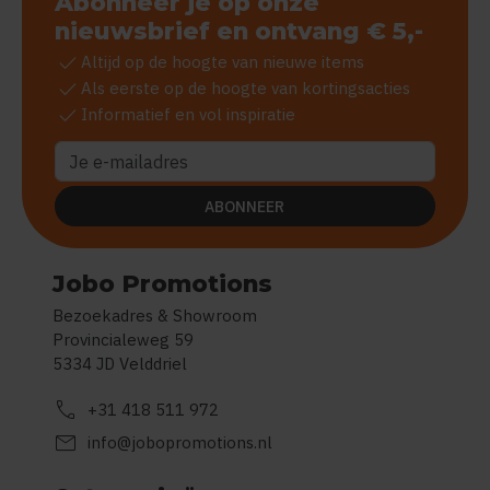
Abonneer je op onze
nieuwsbrief en ontvang € 5,-
check
Altijd op de hoogte van nieuwe items
check
Als eerste op de hoogte van kortingsacties
check
Informatief en vol inspiratie
ABONNEER
Jobo Promotions
Bezoekadres & Showroom
Provincialeweg 59
5334 JD Velddriel
call
+31 418 511 972
mail
info@jobopromotions.nl