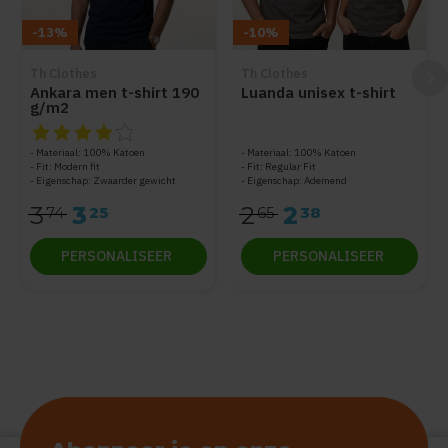
-13%
-10%
Th Clothes
Th Clothes
Ankara men t-shirt 190
Luanda unisex t-shirt
g/m2
De beoordeling van dit product is
4
van de 5
Materiaal: 100% Katoen
Materiaal: 100% Katoen
Fit: Modern fit
Fit: Regular Fit
Eigenschap: Zwaarder gewicht
Eigenschap: Ademend
3
3
2
2
74
25
65
38
PERSONALISEER
PERSONALISEER