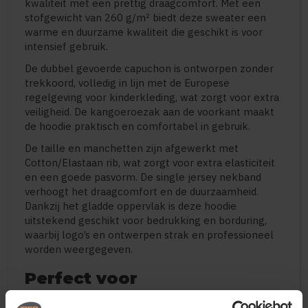
kwaliteit met een prettig draagcomfort. Met een
stofgewicht van 260 g/m² biedt deze sweater een
warme en duurzame kwaliteit die geschikt is voor
intensief gebruik.
De dubbel gevoerde capuchon is ontworpen zonder
trekkoord, volledig in lijn met de Europese
regelgeving voor kinderkleding, wat zorgt voor extra
veiligheid. De kangoeroezak aan de voorkant maakt
de hoodie praktisch en comfortabel in gebruik.
De taille en manchetten zijn afgewerkt met
Cotton/Elastaan rib, wat zorgt voor extra elasticiteit
en een goede pasvorm. De single jersey nekband
verhoogt het draagcomfort en de duurzaamheid.
Dankzij het gladde oppervlak is deze hoodie
uitstekend geschikt voor bedrukking en borduring,
waarbij logo’s en ontwerpen strak en professioneel
worden weergegeven.
Perfect voor
• Schoolkleding