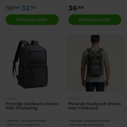
36
32
36
55
90
86
PERSONALISEER
PERSONALISEER
Clique
Clique
Prestige backpack Unisex
Melange backpack Unisex
SBS-Ritsluiting
met trekkoord
Materiaal: Gerecycled Polyester
Materiaal: Gerecycled Polyester
Bedrukking in eigen huis
Met of zonder bedrukking