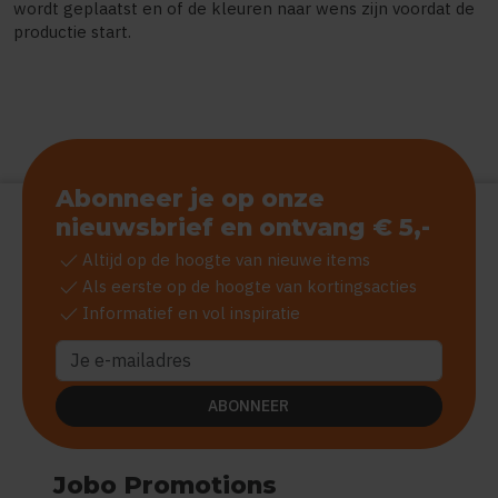
wordt geplaatst en of de kleuren naar wens zijn voordat de
productie start.
Abonneer je op onze
nieuwsbrief en ontvang € 5,-
check
Altijd op de hoogte van nieuwe items
check
Als eerste op de hoogte van kortingsacties
check
Informatief en vol inspiratie
ABONNEER
Jobo Promotions