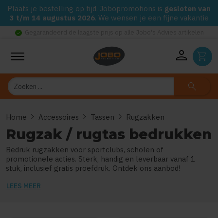
Plaats je bestelling op tijd. Jobopromotions is
gesloten van
3 t/m 14 augustus 2026
. We wensen je een fijne vakantie
check_circle
Gegarandeerd de laagste prijs op alle Jobo's Advies artikelen
person
shopping_cart
Zoeken
search
chevron_right
chevron_right
chevron_right
Home
Accessoires
Tassen
Rugzakken
Rugzak / rugtas bedrukken
Bedruk rugzakken voor sportclubs, scholen of
promotionele acties. Sterk, handig en leverbaar vanaf 1
stuk, inclusief gratis proefdruk. Ontdek ons aanbod!
LEES MEER