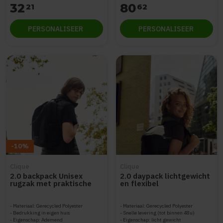
32
80
21
62
PERSONALISEER
PERSONALISEER
-10%
Clique
Clique
2.0 backpack Unisex
2.0 daypack lichtgewicht
rugzak met praktische
en flexibel
indeling
Materiaal: Gerecycled Polyester
Materiaal: Gerecycled Polyester
Bedrukking in eigen huis
Snelle levering (tot binnen 48u)
Eigenschap: Ademend
Eigenschap: licht gewicht