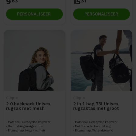
9
15
63
31
PERSONALISEER
PERSONALISEER
Clique
Clique
2.0 backpack Unisex
2 in 1 bag 75l Unisex
rugzak met mesh
rugzaktas met groot
zijvakken
volume
Materiaal: Gerecycled Polyester
Materiaal: Gerecycled Polyester
Bedrukking in eigen huis
Met of zonder bedrukking
Eigenschap: Hoge kwaliteit
Eigenschap: Waterafstotend