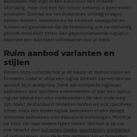
bedrukken met logo in één kleur voor een strakke
uitstraling, maar ook een full colour ontwerp is geen enkel
probleem. Doordat we het drukproces volledig in eigen
beheer hebben, bewaken we de kwaliteit nauwgezet en
kunnen we garanderen dat de bedrukking ook na veelvuldig
gebruik mooi blijft zitten. Een gepersonaliseerde rugzak is
daarmee een duurzaam visitekaartje voor je merk.
Ruim aanbod varianten en
stijlen
Binnen onze collectie heb je de keuze uit diverse stijlen en
formaten zodat er altijd een rugtas bedrukt kan worden die
aansluit bij je doelgroep. Denk aan compacte rugtasjes
bedrukken voor sportieve evenementen of juist een laptop
rugzak bedrukken voor medewerkers die veel onderweg
zijn. Naast de standaard modellen bieden we ook specifieke
opties zoals een kinderrugzak bedrukken of een stevige
schooltas bedrukken voor educatieve instellingen. Mocht je
op zoek zijn naar andere typen tassen, dan kun je bij ons
ook terecht voor
katoenen tassen
,
sporttassen
,
gymtassen
of
laptoptassen
. Voor de echte reizigers zijn er bovendien