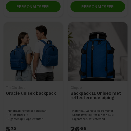
PERSONALISEER
PERSONALISEER
Th Clothes
Clique
Oracle unisex backpack
Backpack II Unisex met
reflecterende piping
Materiaal: Polyester / elastaan
Materiaal: Gerecycled Polyester
Fit: Regular Fit
Snelle levering (tot binnen 48u)
Eigenschap: Hoge kwaliteit
Eigenschap: reflecterend
5
26
75
66