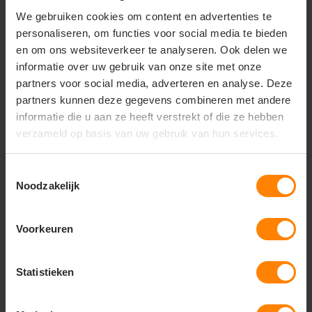
Snelle levering (tot binnen 48u)
Snelle levering (tot binnen 48u)
Eigenschap: Winddicht
Eigenschap: Winddicht
We gebruiken cookies om content en advertenties te
18
62
personaliseren, om functies voor social media te bieden
38
16
en om ons websiteverkeer te analyseren. Ook delen we
PERSONALISEER
PERSONALISEER
informatie over uw gebruik van onze site met onze
partners voor social media, adverteren en analyse. Deze
partners kunnen deze gegevens combineren met andere
informatie die u aan ze heeft verstrekt of die ze hebben
verzameld op basis van uw gebruik van hun services.
Rugzak of rugtas bedrukken
Ontdek ons uitgebreide aanbod aan rugzakken die je kunt
Toestemmingsselectie
Noodzakelijk
laten bedrukken met je eigen logo of ontwerp. Of je nu op
zoek bent naar een praktische tas voor dagelijks gebruik of
een specifieke variant voor op reis, hieronder vind je alle
Voorkeuren
mogelijkheden om een rugzak te personaliseren die precies
past bij jouw organisatie of vereniging.
De eigenschappen van een
Statistieken
bedrukte rugzak