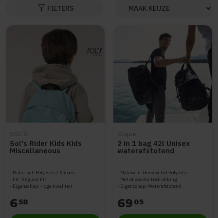
filter_alt
FILTERS
SOL'S
Clique
Sol's Rider Kids Kids
2 in 1 bag 42l Unisex
Miscellaneous
waterafstotend
Materiaal: Polyester / Katoen
Materiaal: Gerecycled Polyester
Fit: Regular Fit
Met of zonder bedrukking
Eigenschap: Hoge kwaliteit
Eigenschap: Waterafstotend
6
69
58
05