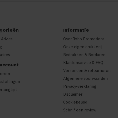
gorieën
Informatie
 Advies
Over Jobo Promotions
ng
Onze eigen drukkerij
soires
Bedrukken & Borduren
Klantenservice & FAQ
 account
Verzenden & retourneren
treren
Algemene voorwaarden
estellingen
Privacy-verklaring
erlanglijst
Disclaimer
Cookiebeleid
Schrijf een review