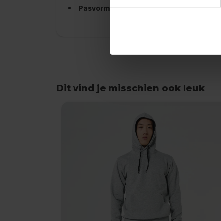
Pasvorm:
Unisex model, ideaal voor werk,
Dit vind je misschien ook leuk
Items van productcarrousel