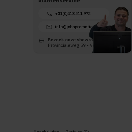
klantenservice
call
+31(0)418 511 972
mail
info@jobopromotions.nl
store
Bezoek onze showroom:
Provincialeweg 59 - Velddriel
Beschrijving
Reviews (0)