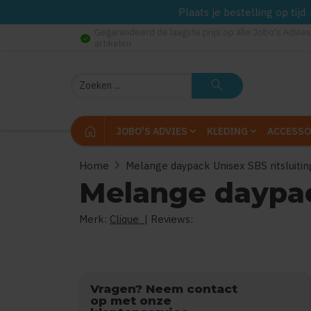
Plaats je bestelling op tij
Gegarandeerd de laagste prijs op alle Jobo's Advies
check_circle
artikelen
Zoeken
search
home
JOBO'S ADVIES
KLEDING
ACCESSO
chevron_right
Home
Melange daypack Unisex SBS ritsluitin
Melange daypac
Merk:
Clique
| Reviews:
0
uit
5
Vragen? Neem contact
op met onze