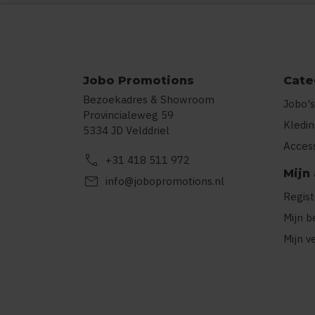
Jobo Promotions
Cate
Bezoekadres & Showroom
Jobo's
Provincialeweg 59
Kledi
5334 JD Velddriel
Acces
call
+31 418 511 972
Mijn
mail
info@jobopromotions.nl
Regis
Mijn b
Mijn v