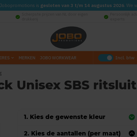
d. Jobopromotions is
gesloten van 3 t/m 14 augustus 2026
. We 
Scherpste prijzen van NL door eigen
Persoonlijk ad
check_circle
check_circle
drukkerij
experts
Incl. btw
IRES
MERKEN
JOBO WORKWEAR
g
k Unisex SBS ritsluit
(Gebaseerd op 0 reviews)
1. Kies de gewenste kleur
2. Kies de aantallen (per maat)