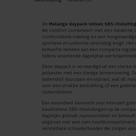
De
Melange daypack Unisex SBS ritsluitin
die comfort combineert met een moderne lo
comfortabele indeling en een hoogwaardig
sportieve en uniforme uitstraling krijgt. Het
behoefte hebben aan een compacte rugzak 
tijdens wisselende dagelijkse werkzaamhed
Deze daypack is vervaardigd uit een sterke
polyester met een stevige binnenvoering. D
buitenstof duurzaam en slijtvast, wat dit m
voor een strakke bedrukking of een gedetail
clubembleem.
Een essentieel kenmerk voor intensief gebr
kwalitatieve SBS-ritssluitingen op de compar
dagelijks gebruik representatief en behoudt 
uitgerust met een ruim hoofdcompartiment,
verstelbare schouderbanden die zorgen voo