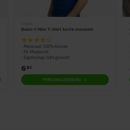
Clique
Basic-t Men T-shirt korte mouwen
5
De beoordeling van dit product is
4.5
van de 5
Materiaal: 100% Katoen
Fit: Modern fit
Eigenschap: licht gewicht
6
81
PERSONALISEER
NU