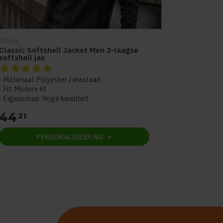
Clique
Classic Softshell Jacket Men 3-laagse
softshell jas
De beoordeling van dit product is
5
van de 5
Materiaal: Polyester / elastaan
Fit: Modern fit
Eigenschap: Hoge kwaliteit
44
21
PERSONALISEER
NU