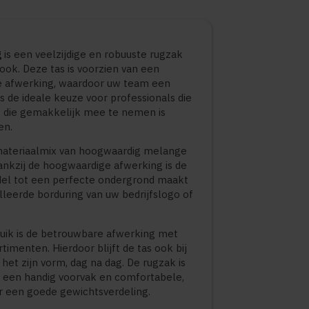
g
is een veelzijdige en robuuste rugzak
ok. Deze tas is voorzien van een
e afwerking, waardoor uw team een
 is de ideale keuze voor professionals die
die gemakkelijk mee te nemen is
en.
 materiaalmix van hoogwaardig melange
ankzij de hoogwaardige afwerking is de
odel tot een perfecte ondergrond maakt
leerde borduring van uw bedrijfslogo of
uik is de betrouwbare afwerking met
timenten. Hierdoor blijft de tas ook bij
het zijn vorm, dag na dag. De rugzak is
 een handig voorvak en comfortabele,
r een goede gewichtsverdeling.