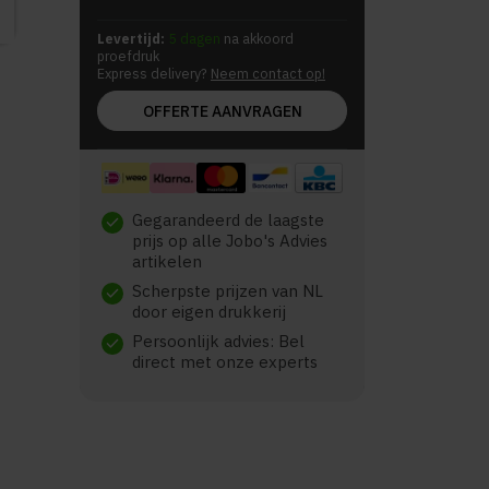
Levertijd:
5 dagen
na akkoord
proefdruk
Express delivery?
Neem contact op!
OFFERTE AANVRAGEN
Gegarandeerd de laagste
check
prijs op alle Jobo's Advies
artikelen
Scherpste prijzen van NL
check
door eigen drukkerij
Persoonlijk advies: Bel
check
direct met onze experts