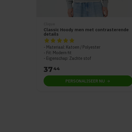
Clique
Classic Hoody men met contrasterende
details
De beoordeling van dit product is
5
van de 
Materiaal: Katoen / Polyester
Fit: Modern fit
Eigenschap: Zachte stof
37
44
PERSONALISEER
NU