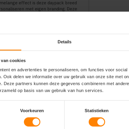
melange effect is deze daypack breed
rsonaliseren met eigen branding. Deze
ionaliteit, dagelijks comfort en een
r en onderweg.
ssoires met een sportief accent
Details
de techniek, bouw, logistiek en
en en promotionele doeleinden
 van cookies
en lichte, compacte tas voor alledaags
ent en advertenties te personaliseren, om functies voor social
. Ook delen we informatie over uw gebruik van onze site met on
e. Deze partners kunnen deze gegevens combineren met andere i
erzameld op basis van uw gebruik van hun services.
 borduren
er met een stevige binnenvoering
rouwbare SBS-ritssluitingen
 een gewatteerde achterzijde voor
Voorkeuren
Statistieken
n gemakkelijk toegankelijk voorvak
aterialen voor langdurig gebruik