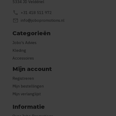
5334 JD Velddriel
call
+31 418 511 972
mail
info@jobopromotions.nl
Categorieën
Jobo's Advies
Kleding
Accessoires
Mijn account
Registreren
Mijn bestellingen
Mijn verlanglijst
Informatie