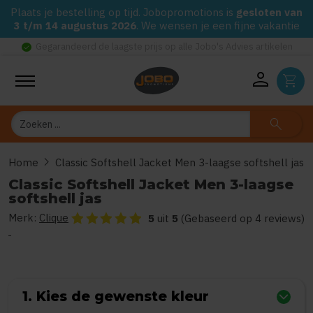
Plaats je bestelling op tijd. Jobopromotions is
gesloten van
3 t/m 14 augustus 2026
. We wensen je een fijne vakantie
check_circle
Gegarandeerd de laagste prijs op alle Jobo's Advies artikelen
person
shopping_cart
Zoeken
search
chevron_right
Home
Classic Softshell Jacket Men 3-laagse softshell jas
Classic Softshell Jacket Men 3-laagse
softshell jas
Merk:
Clique
De beoordeling van dit product is
5
van de 5
5
uit
5
(Gebaseerd op 4 reviews)
1. Kies de gewenste kleur