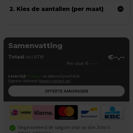
2. Kies de aantallen (per maat)
Samenvatting
€--,--
Totaal
incl.BTW
Per stuk
€ --,--
Levertijd:
5 dagen
na akkoord proefdruk
Express delivery?
Neem contact op!
OFFERTE AANVRAGEN
Gegarandeerd de laagste prijs op alle Jobo's
check
Advies artikelen