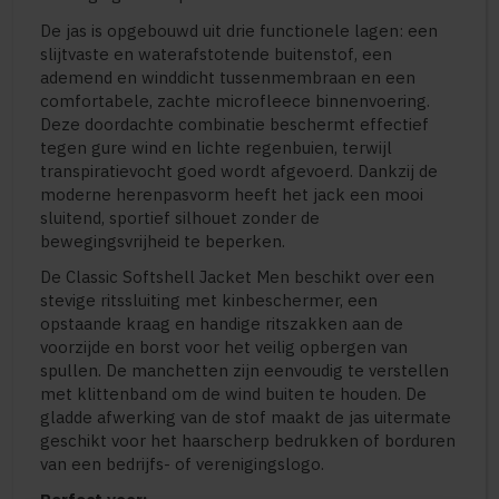
De jas is opgebouwd uit drie functionele lagen: een
slijtvaste en waterafstotende buitenstof, een
ademend en winddicht tussenmembraan en een
comfortabele, zachte microfleece binnenvoering.
Deze doordachte combinatie beschermt effectief
tegen gure wind en lichte regenbuien, terwijl
transpiratievocht goed wordt afgevoerd. Dankzij de
moderne herenpasvorm heeft het jack een mooi
sluitend, sportief silhouet zonder de
bewegingsvrijheid te beperken.
De Classic Softshell Jacket Men beschikt over een
stevige ritssluiting met kinbeschermer, een
opstaande kraag en handige ritszakken aan de
voorzijde en borst voor het veilig opbergen van
spullen. De manchetten zijn eenvoudig te verstellen
met klittenband om de wind buiten te houden. De
gladde afwerking van de stof maakt de jas uitermate
geschikt voor het haarscherp bedrukken of borduren
van een bedrijfs- of verenigingslogo.