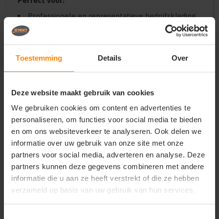
Perfect voor:
Professionele en representatieve bedrijfskleding
voor heren in de logistiek, bouw, techniek en
buitendiensten
Uniforme teamkleding voor sportverenigingen,
evenementencrews en promotieteams
Toestemming
Details
Over
Duurzame en functionele merchandise voor
outdoor-merken en zakelijke relatiegeschenken
Deze website maakt gebruik van cookies
Belangrijkste kenmerken:
We gebruiken cookies om content en advertenties te
Constructie:
Hoogwaardige 3-laagse kwaliteit
met winddicht membraan en zachte microfleece
personaliseren, om functies voor social media te bieden
binnenzijde
en om ons websiteverkeer te analyseren. Ook delen we
Bescherming:
Winddicht en waterafstotend
informatie over uw gebruik van onze site met onze
materiaal met een hoog ademend vermogen
partners voor social media, adverteren en analyse. Deze
Pasvorm:
Moderne herenpasvorm voor een
partners kunnen deze gegevens combineren met andere
stijlvolle, sportieve en professionele uitstraling
informatie die u aan ze heeft verstrekt of die ze hebben
Design:
Hoge opstaande kraag, robuuste
verzameld op basis van uw gebruik van hun services.
ritssluiting, praktische ritszakken en verstelbare
manchetten
Veredeling:
Strakke buitenstof van topkwaliteit,
Toestemmingsselectie