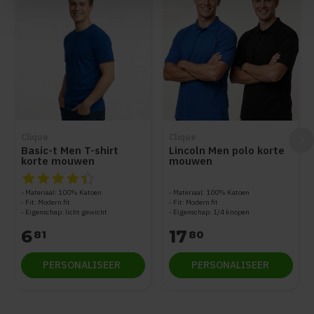
Clique
Clique
Basic-t Men T-shirt
Lincoln Men polo korte
korte mouwen
mouwen
De beoordeling van dit product is
4.5
van de 5
Materiaal: 100% Katoen
Materiaal: 100% Katoen
Fit: Modern fit
Fit: Modern fit
Eigenschap: licht gewicht
Eigenschap: 1/4 knopen
6
17
81
80
PERSONALISEER
PERSONALISEER