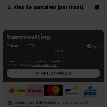
2. Kies de aantallen (per maat)
Samenvatting
€--,--
Totaal
incl.BTW
Per stuk
€ --,--
Levertijd:
5 dagen
na akkoord proefdruk
Express delivery?
Neem contact op!
OFFERTE AANVRAGEN
Gegarandeerd de laagste prijs op alle Jobo's
check
Advies artikelen