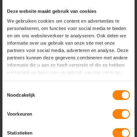
Indeling:
Eenvoudig en doeltreffend met een
groot hoofdcompartiment en een ritsvoorvak
Deze website maakt gebruik van cookies
Comfort:
Licht gewatteerde en volledig
verstelbare schouderbanden
We gebruiken cookies om content en advertenties te
Gebruik:
Voorzien van een praktische ophanglus
personaliseren, om functies voor social media te bieden
aan de bovenzijde
en om ons websiteverkeer te analyseren. Ook delen we
Pasvorm:
Unisex model, perfect geschikt voor
informatie over uw gebruik van onze site met onze
dagelijks allround gebruik
partners voor social media, adverteren en analyse. Deze
partners kunnen deze gegevens combineren met andere
informatie die u aan ze heeft verstrekt of die ze hebben
verzameld op basis van uw gebruik van hun services.
Vragen? Neem contact
op met onze
klantenservice
Toestemmingsselectie
Noodzakelijk
call
+31(0)418 511 972
Voorkeuren
mail
info@jobopromotions.nl
store
Bezoek onze showroom:
Statistieken
Provincialeweg 59 - Velddriel