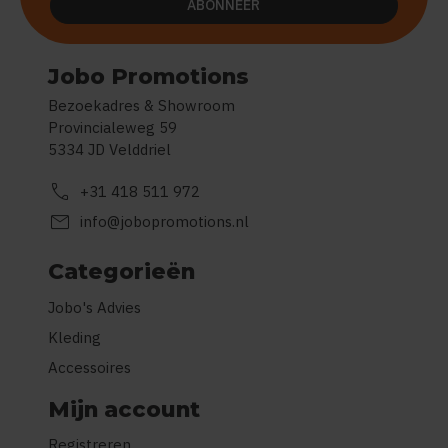
ABONNEER
Jobo Promotions
Bezoekadres & Showroom
Provincialeweg 59
5334 JD Velddriel
call
+31 418 511 972
mail
info@jobopromotions.nl
Categorieën
Jobo's Advies
Kleding
Accessoires
Mijn account
Registreren