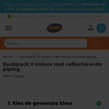
Plaats je bestelling op tijd. Jobopromotions is
gesloten van
3 t/m 14 augustus 2026
. We wensen je een fijne vakantie
check_circle
Gegarandeerd de laagste prijs op alle Jobo's Advies artikelen
person
shopping_cart
Zoeken
search
chevron_right
Home
Backpack II Unisex met reflecterende piping
Backpack II Unisex met reflecterende
piping
Merk:
Clique
0
uit
5
(Gebaseerd op 0 reviews)
1. Kies de gewenste kleur