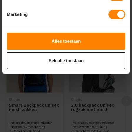
Marketing
Dit vind je misschien ook leuk
Items van productcarrousel
Alles toestaan
Selectie toestaan
Clique
Clique
Smart Backpack unisex
2.0 backpack Unisex
mesh zakken
rugzak met mesh
zijvakken
Materiaal: Gerecycled Polyester
Materiaal: Gerecycled Polyester
Meer stuks = meer korting
Met of zonder bedrukking
Eigenschap: Ademend
Eigenschap: Hoge kwaliteit