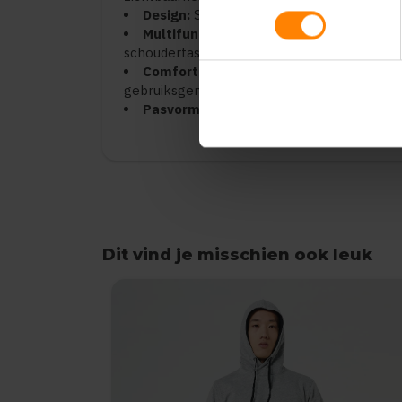
Design:
Slim combi-ontwerp met kwalitati
Multifunctioneel:
Gemakkelijk te transf
schoudertas of sporttas
Comfort:
Verstelbare en comfortabele d
gebruiksgemak
Pasvorm:
Unisex model, perfect geschikt
Dit vind je misschien ook leuk
Items van productcarrousel