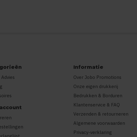
gorieën
Informatie
 Advies
Over Jobo Promotions
ng
Onze eigen drukkerij
soires
Bedrukken & Borduren
Klantenservice & FAQ
 account
Verzenden & retourneren
treren
Algemene voorwaarden
estellingen
Privacy-verklaring
erlanglijst