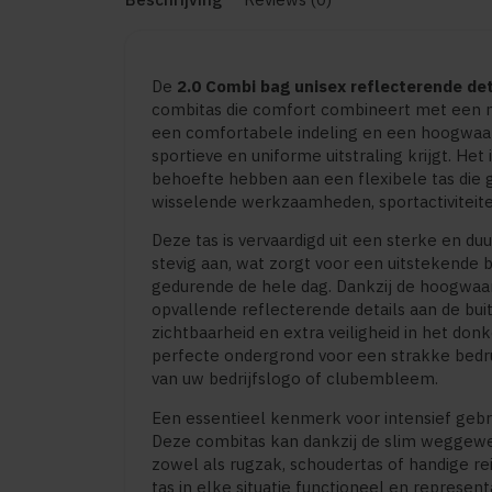
De
2.0 Combi bag unisex reflecterende det
combitas die comfort combineert met een m
een comfortabele indeling en een hoogwaa
sportieve en uniforme uitstraling krijgt. Het
behoefte hebben aan een flexibele tas die 
wisselende werkzaamheden, sportactiviteiten
Deze tas is vervaardigd uit een sterke en du
stevig aan, wat zorgt voor een uitsteken
gedurende de hele dag. Dankzij de hoogwaar
opvallende reflecterende details aan de bui
zichtbaarheid en extra veiligheid in het donk
perfecte ondergrond voor een strakke bedru
van uw bedrijfslogo of clubembleem.
Een essentieel kenmerk voor intensief gebru
Deze combitas kan dankzij de slim weggew
zowel als rugzak, schoudertas of handige re
tas in elke situatie functioneel en representa