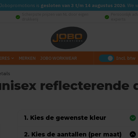
d. Jobopromotions is
gesloten van 3 t/m 14 augustus 2026
. We 
Scherpste prijzen van NL door eigen
Persoonlijk ad
check_circle
check_circle
drukkerij
experts
Incl. btw
IRES
MERKEN
JOBO WORKWEAR
tails
nisex reflecterende d
(Gebaseerd op 0 reviews)
1. Kies de gewenste kleur
2. Kies de aantallen (per maat)