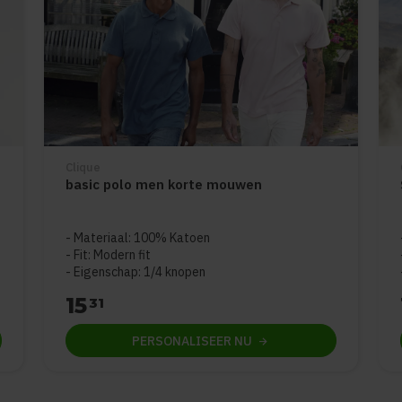
Clique
basic polo men korte mouwen
5
Materiaal: 100% Katoen
Fit: Modern fit
Eigenschap: 1/4 knopen
15
31
PERSONALISEER
NU