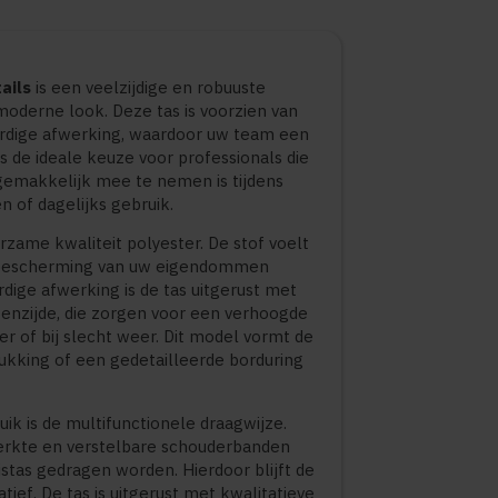
ails
is een veelzijdige en robuuste
oderne look. Deze tas is voorzien van
rdige afwerking, waardoor uw team een
 is de ideale keuze voor professionals die
gemakkelijk mee te nemen is tijdens
 of dagelijks gebruik.
urzame kwaliteit polyester. De stof voelt
de bescherming van uw eigendommen
dige afwerking is de tas uitgerust met
tenzijde, die zorgen voor een verhoogde
er of bij slecht weer. Dit model vormt de
kking of een gedetailleerde borduring
ik is de multifunctionele draagwijze.
erkte en verstelbare schouderbanden
istas gedragen worden. Hierdoor blijft de
tief. De tas is uitgerust met kwalitatieve