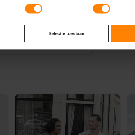
eve ritssluitingen en ruime vakken
ormeren en te dragen als rugzak,
raagbanden voor optimaal
Selectie toestaan
 voor werk, sport en reizen