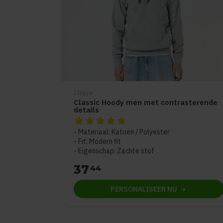
Clique
Classic Hoody men met contrasterende
details
De beoordeling van dit product is
5
van de 
Materiaal: Katoen / Polyester
Fit: Modern fit
Eigenschap: Zachte stof
37
44
PERSONALISEER
NU