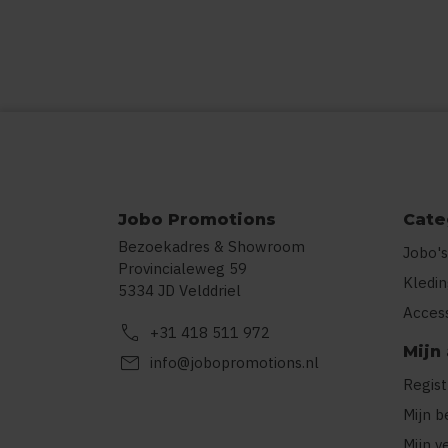
Jobo Promotions
Cate
Bezoekadres & Showroom
Jobo's
Provincialeweg 59
Kledi
5334 JD Velddriel
Acces
call
+31 418 511 972
Mijn
mail
info@jobopromotions.nl
Regis
Mijn b
Mijn v