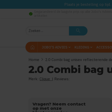
Plaats je bestelling op tij
Gegarandeerd de laagste prijs op alle Jobo's Advies
check_circle
artikelen
Zoeken
search
home
JOBO'S ADVIES
KLEDING
ACCESSO
chevron_right
Home
2.0 Combi bag unisex reflecterende de
2.0 Combi bag u
Merk:
Clique
| Reviews:
0
uit
5
Vragen? Neem contact
op met onze