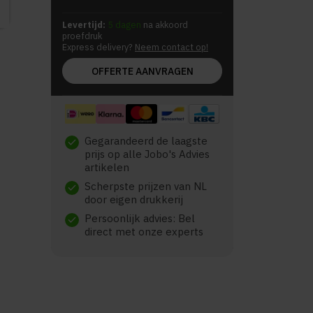
Levertijd:
5 dagen
na akkoord
proefdruk
Express delivery?
Neem contact op!
OFFERTE AANVRAGEN
Gegarandeerd de laagste
check
prijs op alle Jobo's Advies
artikelen
Scherpste prijzen van NL
check
door eigen drukkerij
Persoonlijk advies: Bel
check
direct met onze experts