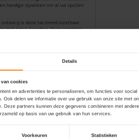
 en handige zijvakken om al uw spullen
 ontwerp is deze tas breed inzetbaar
ren met eigen branding. Deze combitas
aliteit, veiligheid en een
r en onderweg.
Details
soires met een sportief en veilig accent
echniek, bouw, logistiek en
 van cookies
omotionele doeleinden
n flexibele, multifunctionele tas met
ent en advertenties te personaliseren, om functies voor social
. Ook delen we informatie over uw gebruik van onze site met on
e. Deze partners kunnen deze gegevens combineren met andere i
erzameld op basis van uw gebruik van hun services.
 borduren
yester
ecterende details voor extra
Voorkeuren
Statistieken