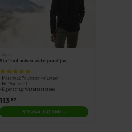
Clique
Stafford unisex waterproof jas
De beoordeling van dit product is
5
van de 5
Materiaal: Polyester / elastaan
Fit: Modern fit
Eigenschap: Waterafstotend
113
97
PERSONALISEER
NU