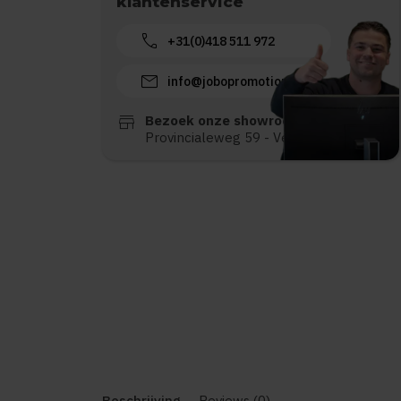
klantenservice
call
+31(0)418 511 972
mail
info@jobopromotions.nl
store
Bezoek onze showroom:
Provincialeweg 59 - Velddriel
Beschrijving
Reviews (0)