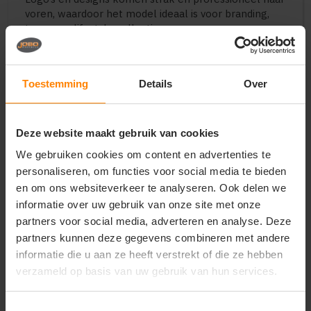
voren, waardoor het model ideaal is voor branding,
teams en lifestyle collecties.
Perfect voor
• Bedrijfskleding en branding
Toestemming
Details
Over
• Casual en lifestyle wear
• Teams en events
• Merchandising
Deze website maakt gebruik van cookies
• Duurzame collecties
We gebruiken cookies om content en advertenties te
Belangrijkste kenmerken
personaliseren, om functies voor social media te bieden
• 85% biologisch katoen / 15% TENCEL™ Modal
en om ons websiteverkeer te analyseren. Ook delen we
• French terry – 280 g/m²
informatie over uw gebruik van onze site met onze
• Medium fit (unisex)
partners voor social media, adverteren en analyse. Deze
• Volledige ritssluiting
partners kunnen deze gegevens combineren met andere
• Dubbel gevoerde capuchon
informatie die u aan ze heeft verstrekt of die ze hebben
• Ingezette mouwen
verzameld op basis van uw gebruik van hun services.
• 1x1 rib manchetten en zoom
• Nekband van dezelfde stof
• Zacht, licht en ademend
Toestemmingsselectie