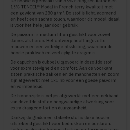
De hoodie is gemaakt van 85% biologisch katoen en
15% TENCEL™ Modal in French terry kwaliteit met
een gewicht van 280 g/m². De stof is licht, ademend
en heeft een zachte touch, waardoor dit model ideaal
is voor het hele jaar door gebruik.
De pasvorm is medium fit en geschikt voor zowel
dames als heren. Het ontwerp heeft ingezette
mouwen en een volledige ritssluiting, waardoor de
hoodie praktisch en veelzijdig te dragen is.
De capuchon is dubbel uitgevoerd in dezelfde stof
voor extra stevigheid en comfort. Aan de voorkant
zitten praktische zakken en de manchetten en zoom
zijn afgewerkt met 1x1 rib voor een goede pasvorm
en vormbehoud.
De binnenzijde is netjes afgewerkt met een nekband
van dezelfde stof en hoogwaardige afwerking voor
extra draagcomfort en duurzaamheid.
Dankzij de gladde en stabiele stof is deze hoodie
uitstekend geschikt voor bedrukken en borduren.
Logo’s en designs komen strak en professioneel naar