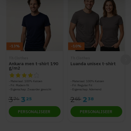
-13%
-10%
Th Clothes
Th Clothes
Ankara men t-shirt 190
Luanda unisex t-shirt
g/m2
De beoordeling van dit product is
4
van de 5
Materiaal: 100% Katoen
Materiaal: 100% Katoen
Fit: Modern fit
Fit: Regular Fit
Eigenschap: Zwaarder gewicht
Eigenschap: Ademend
3
3
2
2
74
25
65
38
PERSONALISEER
PERSONALISEER