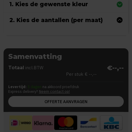
1. Kies de gewenste kleur
2. Kies de aantallen (per maat)
Samenvatting
€--,--
Totaal
incl.BTW
Per stuk
€ --,--
Levertijd:
5 dagen
na akkoord proefdruk
Express delivery?
Neem contact op!
OFFERTE AANVRAGEN