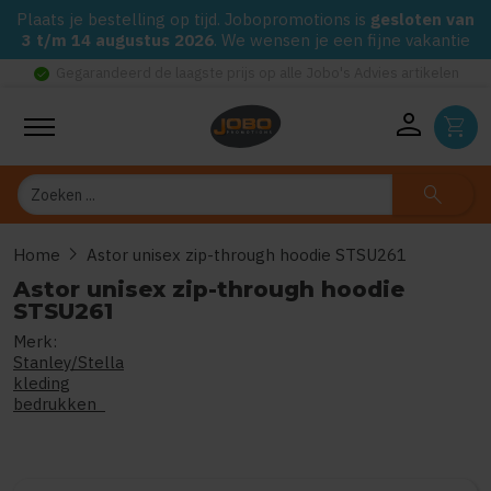
Plaats je bestelling op tijd. Jobopromotions is
gesloten van
3 t/m 14 augustus 2026
. We wensen je een fijne vakantie
check_circle
Gegarandeerd de laagste prijs op alle Jobo's Advies artikelen
person
shopping_cart
Zoeken
search
chevron_right
Home
Astor unisex zip-through hoodie STSU261
Astor unisex zip-through hoodie
STSU261
Merk:
0
uit
5
(Gebaseerd op 0 reviews
Stanley/Stella
kleding
bedrukken