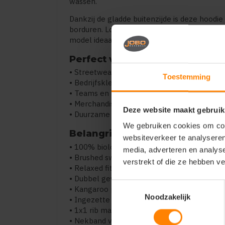
wassen.
Dankzij de gladde buitenzijde is deze hoodi
borduren. Logo’s en designs komen strak en
model ideaal maakt voor branding, teams en l
Perfect voor
• Streetwear en casual outfits
Toestemming
• Bedrijfskleding en branding
• Teams en events
• Merchandising
Deze website maakt gebruik
• Duurzame kledingcollecties
We gebruiken cookies om cont
Belangrijkste kenmerken
websiteverkeer te analyseren
• 100% biologisch katoen
media, adverteren en analys
• Brushed sweatstof – 300 g/m²
verstrekt of die ze hebben v
• Relaxed fit (unisex)
• Dubbel gevoerde capuchon
Toestemmingsselectie
• Kangaroo pocket
Noodzakelijk
• Ingezette mouwen
• 1x1 rib manchetten en zoom
• Nekband van dezelfde stof