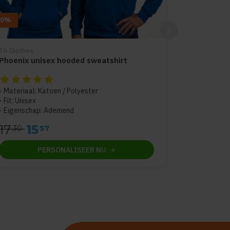
10%
Th Clothes
Phoenix unisex hooded sweatshirt
De beoordeling van dit product is
5
van de 5
Materiaal: Katoen / Polyester
Fit: Unisex
Eigenschap: Ademend
17
15
30
57
PERSONALISEER
NU