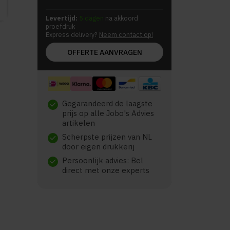
Levertijd:
5 dagen
na akkoord
proefdruk
Express delivery?
Neem contact op!
OFFERTE AANVRAGEN
Gegarandeerd de laagste
check
prijs op alle Jobo's Advies
artikelen
Scherpste prijzen van NL
check
door eigen drukkerij
Persoonlijk advies: Bel
check
direct met onze experts