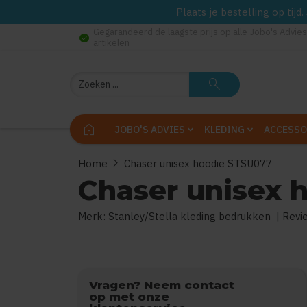
Plaats je bestelling op tij
Gegarandeerd de laagste prijs op alle Jobo's Advies
check_circle
artikelen
Zoeken
search
home
JOBO'S ADVIES
KLEDING
ACCESSO
chevron_right
Home
Chaser unisex hoodie STSU077
Chaser unisex 
Merk:
Stanley/Stella kleding bedrukken
| Revi
Vragen? Neem contact
op met onze