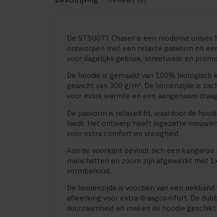
De STSU077 Chaser is een moderne unisex hoo
ontworpen met een relaxte pasvorm en een c
voor dagelijks gebruik, streetwear en prom
De hoodie is gemaakt van 100% biologisch 
gewicht van 300 g/m². De binnenzijde is zac
voor extra warmte en een aangenaam draag
De pasvorm is relaxed fit, waardoor de hoodi
biedt. Het ontwerp heeft ingezette mouwe
voor extra comfort en stevigheid.
Aan de voorkant bevindt zich een kangaroo 
manchetten en zoom zijn afgewerkt met 1x
vormbehoud.
De binnenzijde is voorzien van een nekband
afwerking voor extra draagcomfort. De dubb
duurzaamheid en maken de hoodie geschikt v