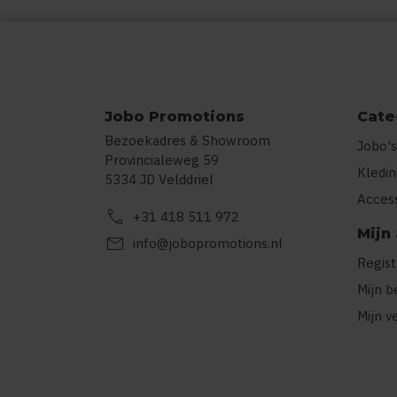
Jobo Promotions
Cate
Bezoekadres & Showroom
Jobo's
Provincialeweg 59
Kledi
5334 JD Velddriel
Acces
call
+31 418 511 972
Mijn
mail
info@jobopromotions.nl
Regis
Mijn b
Mijn v