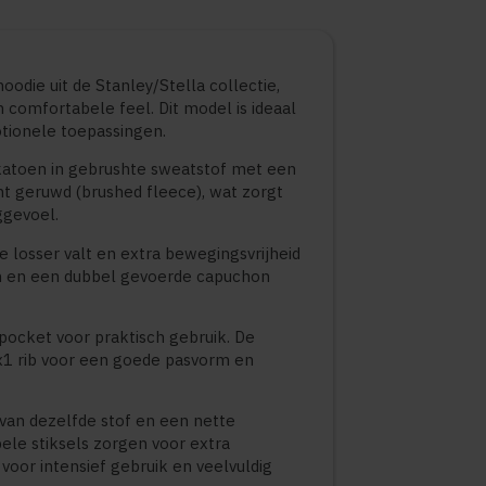
die uit de Stanley/Stella collectie,
omfortabele feel. Dit model is ideaal
otionele toepassingen.
katoen in gebrushte sweatstof met een
ht geruwd (brushed fleece), wat zorgt
gevoel.
e losser valt en extra bewegingsvrijheid
n en een dubbel gevoerde capuchon
pocket voor praktisch gebruik. De
1 rib voor een goede pasvorm en
 van dezelfde stof en een nette
ele stiksels zorgen voor extra
oor intensief gebruik en veelvuldig