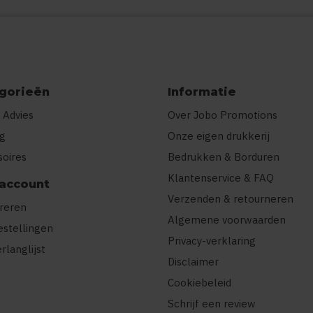
gorieën
Informatie
 Advies
Over Jobo Promotions
ng
Onze eigen drukkerij
soires
Bedrukken & Borduren
Klantenservice & FAQ
 account
Verzenden & retourneren
treren
Algemene voorwaarden
estellingen
Privacy-verklaring
erlanglijst
Disclaimer
Cookiebeleid
Schrijf een review