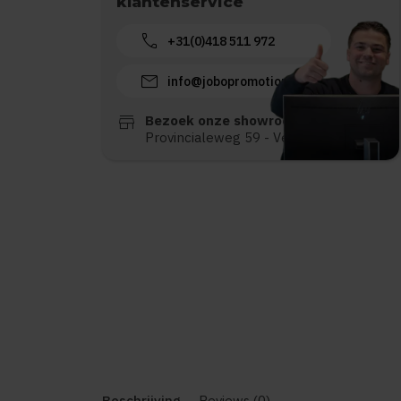
klantenservice
call
+31(0)418 511 972
mail
info@jobopromotions.nl
store
Bezoek onze showroom:
Provincialeweg 59 - Velddriel
Beschrijving
Reviews (0)