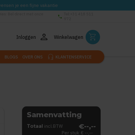
wensen je een fijne vakantie
vies: Bel direct met onze
Tel:+31 418 511
phone
972
person
shopping_cart
Inloggen
Winkelwagen
headset_mic
BLOGS
OVER ONS
KLANTENSERVICE
Samenvatting
€--,--
Totaal
incl.BTW
Per stuk
€ --,--