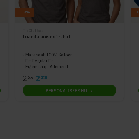
-10%
-
Th Clothes
Luanda unisex t-shirt
5
Materiaal: 100% Katoen
Fit: Regular Fit
Eigenschap: Ademend
2
2
65
38
PERSONALISEER
NU