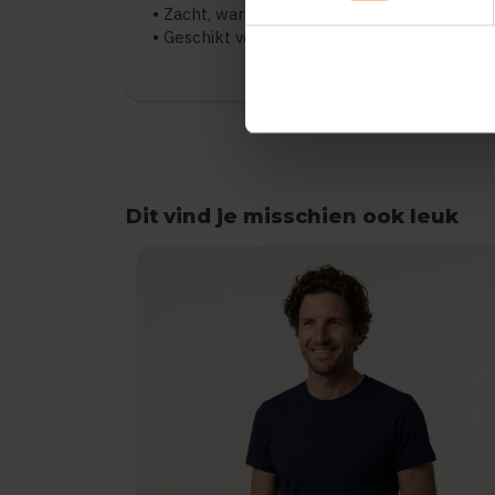
• Zacht, warm en comfortabel
• Geschikt voor bedrukken en borduren
Dit vind je misschien ook leuk
Items van productcarrousel