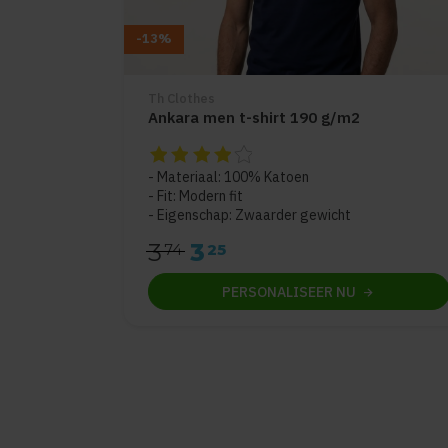
-13%
Th Clothes
Ankara men t-shirt 190 g/m2
De beoordeling van dit product is
4
van de 
Materiaal: 100% Katoen
Fit: Modern fit
Eigenschap: Zwaarder gewicht
3
3
74
25
PERSONALISEER
NU