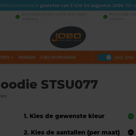
d. Jobopromotions is
gesloten van 3 t/m 14 augustus 2026
. We 
Scherpste prijzen van NL door eigen
Persoonlijk ad
check_circle
check_circle
drukkerij
experts
Incl. btw
IRES
MERKEN
JOBO WORKWEAR
hoodie STSU077
ews:
0
uit
5
(Gebaseerd op 0 reviews)
1. Kies de gewenste kleur
2. Kies de aantallen (per maat)