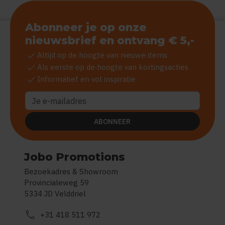
Abonneer je op onze
nieuwsbrief en ontvang € 5,-
check
Altijd op de hoogte van nieuwe items
check
Als eerste op de hoogte van kortingsacties
check
Informatief en vol inspiratie
ABONNEER
Jobo Promotions
Bezoekadres & Showroom
Provincialeweg 59
5334 JD Velddriel
call
+31 418 511 972