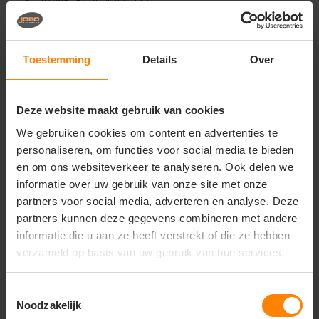
Sluiting: verborgen met driekleurige knopen
Manchetten: korte mouwen
Zakken / extra: zijopeningen in contrasterende
kleur
Toestemming
Details
Over
Wasvoorschriften
Machinewasbaar volgens label
Deze website maakt gebruik van cookies
Niet bleken
We gebruiken cookies om content en advertenties te
Strijken volgens label
personaliseren, om functies voor social media te bieden
Unieke eigenschappen
en om ons websiteverkeer te analyseren. Ook delen we
informatie over uw gebruik van onze site met onze
Comfortabele en ademende sportpasvorm
partners voor social media, adverteren en analyse. Deze
Duurzaam materiaal van gerecycled polyester
partners kunnen deze gegevens combineren met andere
Geschikt voor werk, sport en dagelijks gebruik
informatie die u aan ze heeft verstrekt of die ze hebben
Onder voorbehoud van
verzameld op basis van uw gebruik van hun services.
productveranderingen
Toestemmingsselectie
Noodzakelijk