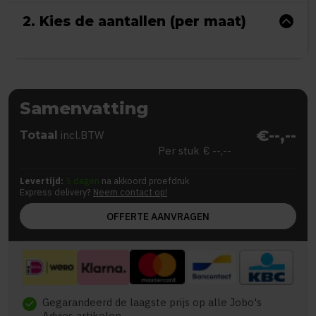
2. Kies de aantallen (per maat)
Samenvatting
€--,--
Totaal
incl.BTW
Per stuk
€ --,--
Levertijd:
5 dagen
na akkoord proefdruk
Express delivery?
Neem contact op!
OFFERTE AANVRAGEN
Gegarandeerd de laagste prijs op alle Jobo's
check
Advies artikelen