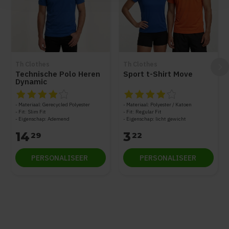
Th Clothes
Th Clothes
Technische Polo Heren
Sport t-Shirt Move
Dynamic
De beoordeling van dit product is
De beoordeling van dit produc
4
van de 5
Materiaal: Gerecycled Polyester
Materiaal: Polyester / Katoen
Fit: Slim Fit
Fit: Regular Fit
Eigenschap: Ademend
Eigenschap: licht gewicht
14
3
29
22
PERSONALISEER
PERSONALISEER