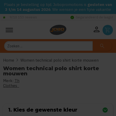
Plaats je bestelling op tijd. Jobopromotions is
gesloten van
3 t/m 14 augustus 2026
. We wensen je een fijne vakantie
check_circle
Gegarandeerd de laagste prijs op alle Jobo's Advies artikelen
person
shopping_cart
Zoeken
search
chevron_right
Home
Women technical polo shirt korte mouwen
Women technical polo shirt korte
mouwen
Merk:
Th
0
uit
5
(Gebaseerd op 0 reviews)
Clothes
1. Kies de gewenste kleur