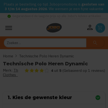
Plaats je bestelling op tijd. Jobopromotions is
gesloten van
3 t/m 14 augustus 2026
. We wensen je een fijne vakantie
check_circle
Gegarandeerd de laagste prijs op alle Jobo's Advies artikelen
person
shopping_cart
Zoeken
search
chevron_right
Home
Technische Polo Heren Dynamic
Technische Polo Heren Dynamic
Merk:
Th
De beoordeling van dit product is
4
van de 5
4
uit
5
(Gebaseerd op 1 reviews)
Clothes
1. Kies de gewenste kleur