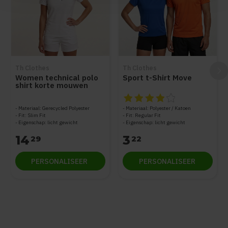
Th Clothes
Th Clothes
Women technical polo
Sport t-Shirt Move
shirt korte mouwen
De beoordeling van dit produc
Materiaal: Gerecycled Polyester
Materiaal: Polyester / Katoen
Fit: Slim Fit
Fit: Regular Fit
Eigenschap: licht gewicht
Eigenschap: licht gewicht
14
3
29
22
PERSONALISEER
PERSONALISEER