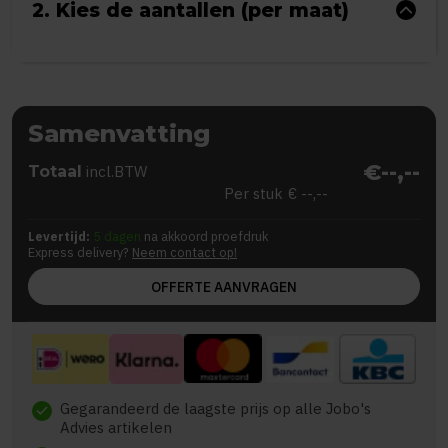
2. Kies de aantallen (per maat)
Samenvatting
€--,--
Totaal
incl.BTW
Per stuk
€ --,--
Levertijd:
5 dagen
na akkoord proefdruk
Express delivery?
Neem contact op!
OFFERTE AANVRAGEN
Gegarandeerd de laagste prijs op alle Jobo's
check
Advies artikelen