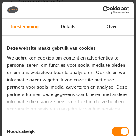
Kraag: geribbelde 1x1
Sluiting: verborgen met driekleurige knopen
Manchetten: korte mouwen
Zakken / extra: zijopeningen in contrasterende
Toestemming
Details
Over
kleur
Wasvoorschriften
Deze website maakt gebruik van cookies
Machinewasbaar volgens label
Niet bleken
We gebruiken cookies om content en advertenties te
Strijken volgens label
personaliseren, om functies voor social media te bieden
en om ons websiteverkeer te analyseren. Ook delen we
Unieke eigenschappen
informatie over uw gebruik van onze site met onze
Comfortabele en ademende sportpasvorm
partners voor social media, adverteren en analyse. Deze
Duurzaam materiaal van gerecycled polyester
partners kunnen deze gegevens combineren met andere
Geschikt voor werk, sport en dagelijks gebruik
informatie die u aan ze heeft verstrekt of die ze hebben
Onder voorbehoud van
verzameld op basis van uw gebruik van hun services.
productveranderingen
Toestemmingsselectie
Noodzakelijk