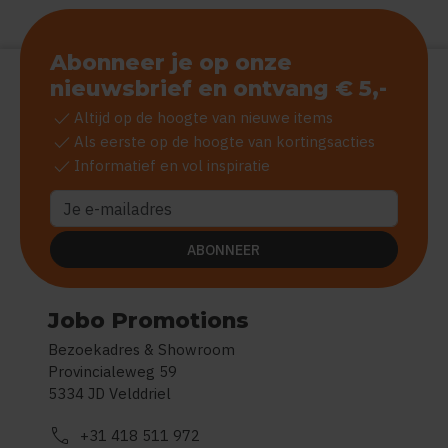
Abonneer je op onze
nieuwsbrief en ontvang € 5,-
check
Altijd op de hoogte van nieuwe items
check
Als eerste op de hoogte van kortingsacties
check
Informatief en vol inspiratie
ABONNEER
Jobo Promotions
Bezoekadres & Showroom
Provincialeweg 59
5334 JD Velddriel
call
+31 418 511 972