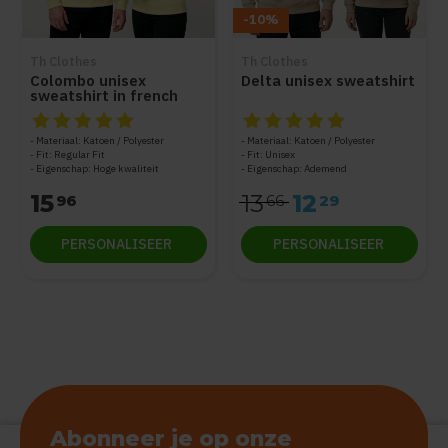
-10%
Th Clothes
Th Clothes
Colombo unisex
Delta unisex sweatshirt
sweatshirt in french
terry
De beoordeling van dit product is
De beoordeling van dit produc
5
van de 5
Materiaal: Katoen / Polyester
Materiaal: Katoen / Polyester
Fit: Regular Fit
Fit: Unisex
Eigenschap: Hoge kwaliteit
Eigenschap: Ademend
15
13
12
96
66
29
PERSONALISEER
PERSONALISEER
Abonneer je op onze