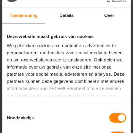
Wasvoorschriften
Toestemming
Details
Over
Machinewasbaar volgens label
Niet bleken
Strijken volgens label
Deze website maakt gebruik van cookies
Unieke eigenschappen
We gebruiken cookies om content en advertenties te
personaliseren, om functies voor social media te bieden
Comfortabele en duurzame pasvorm
en om ons websiteverkeer te analyseren. Ook delen we
Stijlvolle bicolor details
Geschikt voor dagelijks gebruik, werk en casual
informatie over uw gebruik van onze site met onze
wear
partners voor social media, adverteren en analyse. Deze
partners kunnen deze gegevens combineren met andere
Onder voorbehoud van
informatie die u aan ze heeft verstrekt of die ze hebben
productveranderingen
verzameld op basis van uw gebruik van hun services.
Toestemmingsselectie
Noodzakelijk
Vragen? Neem contact
op met onze