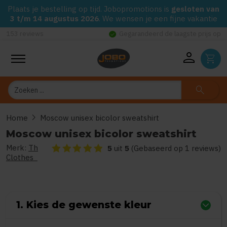
Plaats je bestelling op tijd. Jobopromotions is
gesloten van
3 t/m 14 augustus 2026
. We wensen je een fijne vakantie
check_circle
Gegarandeerd de laagste prijs op alle Jobo's Advies artikelen
person
shopping_cart
Zoeken
search
chevron_right
Home
Moscow unisex bicolor sweatshirt
Moscow unisex bicolor sweatshirt
Merk:
Th
De beoordeling van dit product is
5
van de 5
5
uit
5
(Gebaseerd op 1 reviews)
Clothes
1. Kies de gewenste kleur