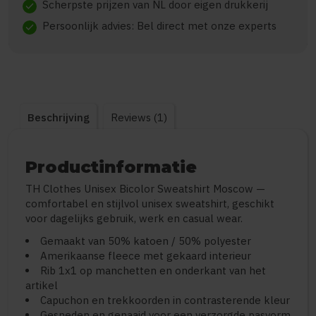
Scherpste prijzen van NL door eigen drukkerij
check
Persoonlijk advies: Bel direct met onze experts
check
Beschrijving
Reviews (1)
Productinformatie
TH Clothes Unisex Bicolor Sweatshirt Moscow —
comfortabel en stijlvol unisex sweatshirt, geschikt
voor dagelijks gebruik, werk en casual wear.
Gemaakt van 50% katoen / 50% polyester
Amerikaanse fleece met gekaard interieur
Rib 1x1 op manchetten en onderkant van het
artikel
Capuchon en trekkoorden in contrasterende kleur
Gesneden en genaaid voor een verzorgde pasvorm