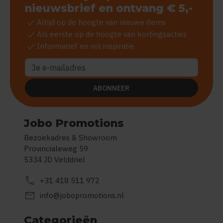
nieuwsbrief en ontvang € 5,-
check
Altijd op de hoogte van nieuwe items
check
Als eerste op de hoogte van kortingsacties
check
Informatief en vol inspiratie
ABONNEER
Jobo Promotions
Bezoekadres & Showroom
Provincialeweg 59
5334 JD Velddriel
call
+31 418 511 972
mail
info@jobopromotions.nl
Categorieën