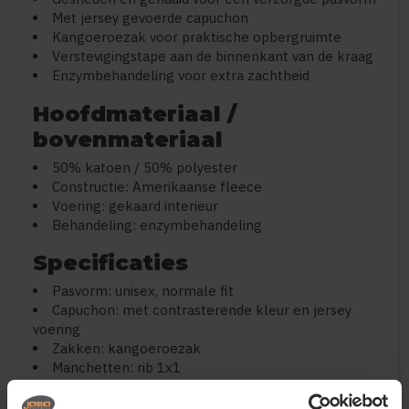
Met jersey gevoerde capuchon
Kangoeroezak voor praktische opbergruimte
Verstevigingstape aan de binnenkant van de kraag
Enzymbehandeling voor extra zachtheid
Hoofdmateriaal /
bovenmateriaal
50% katoen / 50% polyester
Constructie: Amerikaanse fleece
Voering: gekaard interieur
Behandeling: enzymbehandeling
Specificaties
Pasvorm: unisex, normale fit
Capuchon: met contrasterende kleur en jersey
voering
Zakken: kangoeroezak
Manchetten: rib 1x1
Onderzijde: rib 1x1
Extra: verstevigingstape kraag