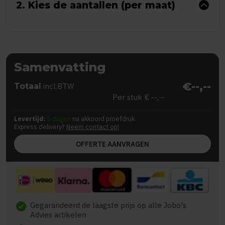
2. Kies de aantallen (per maat)
Samenvatting
€--,--
Totaal
incl.BTW
Per stuk
€ --,--
Levertijd:
5 dagen
na akkoord proefdruk
Express delivery?
Neem contact op!
OFFERTE AANVRAGEN
Gegarandeerd de laagste prijs op alle Jobo's
check
Advies artikelen