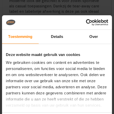
moderne look die geschikt is voor zowel sportieve
als casual toepassingen. Dankzij de tear-away care
label en labelvrije afwerking is deze jas ook ideaal
voor rebranding en eigen collecties.
Perfect voor:
Duurzame bedrijfskleding
Toestemming
Details
Over
Bedrukte of geborduurde jassen
Promotiekleding en merchandise
Teams en verenigingen
Deze website maakt gebruik van cookies
Casual en sportieve werkkleding
We gebruiken cookies om content en advertenties te
Belangrijkste kenmerken:
personaliseren, om functies voor social media te bieden
Geschikt voor bedrukken en borduren
en om ons websiteverkeer te analyseren. Ook delen we
Materiaal: polyester / elastaan (gedeeltelijk
informatie over uw gebruik van onze site met onze
gerecycled)
partners voor social media, adverteren en analyse. Deze
Gemaakt van gerecyclede plastic flessen
partners kunnen deze gegevens combineren met andere
Stofgewicht: ca. 300 g/m² (stevig en duurzaam)
informatie die u aan ze heeft verstrekt of die ze hebben
Interlock scuba kwaliteit (glad en vormvast)
verzameld op basis van uw gebruik van hun services.
Regular fit damespasvorm
3-delige capuchon met trekkoord