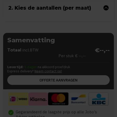
2. Kies de aantallen (per maat)
Samenvatting
€--,--
Totaal
incl.BTW
Per stuk
€ --,--
Levertijd:
5 dagen
na akkoord proefdruk
Express delivery?
Neem contact op!
OFFERTE AANVRAGEN
Gegarandeerd de laagste prijs op alle Jobo's
check
Advies artikelen