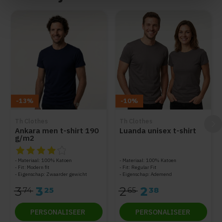
Items van productcarrousel
-13%
-10%
Th Clothes
Th Clothes
Ankara men t-shirt 190
Luanda unisex t-shirt
g/m2
De beoordeling van dit product is
4
van de 5
Materiaal: 100% Katoen
Materiaal: 100% Katoen
Fit: Modern fit
Fit: Regular Fit
Eigenschap: Zwaarder gewicht
Eigenschap: Ademend
3
3
2
2
74
25
65
38
PERSONALISEER
PERSONALISEER