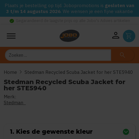
Plaats je bestelling op tijd. Jobopromotions is
gesloten van
3 t/m 14 augustus 2026
. We wensen je een fijne vakantie
check_circle
Gegarandeerd de laagste prijs op alle Jobo's Advies artikelen
person
shopping_cart
Zoeken
search
chevron_right
Home
Stedman Recycled Scuba Jacket for her STE5940
Stedman Recycled Scuba Jacket for
her STE5940
Merk:
0
uit
5
(Gebaseerd op 0 reviews)
Stedman
1. Kies de gewenste kleur