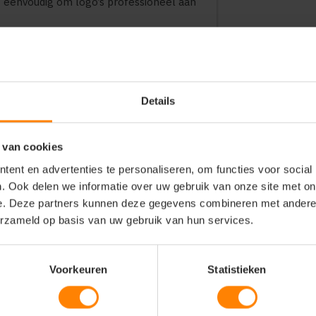
et eenvoudig om logo’s professioneel aan
n tear-away care label, wat hem ideaal
Details
 van cookies
ent en advertenties te personaliseren, om functies voor social
. Ook delen we informatie over uw gebruik van onze site met on
e. Deze partners kunnen deze gegevens combineren met andere i
borduren
erzameld op basis van uw gebruik van hun services.
ester vulling
Voorkeuren
Statistieken
ay functie)