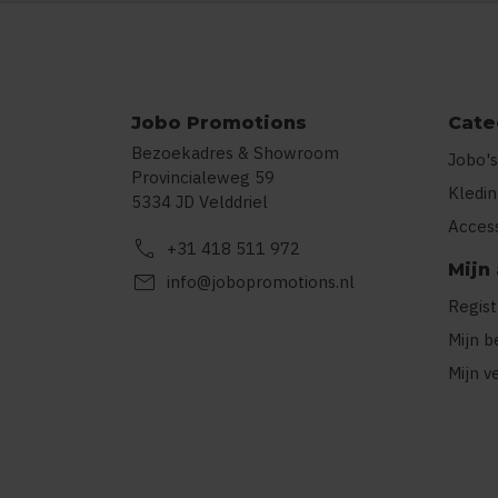
Jobo Promotions
Cate
Bezoekadres & Showroom
Jobo's
Provincialeweg 59
Kledi
5334 JD Velddriel
Acces
call
+31 418 511 972
Mijn
mail
info@jobopromotions.nl
Regis
Mijn b
Mijn v