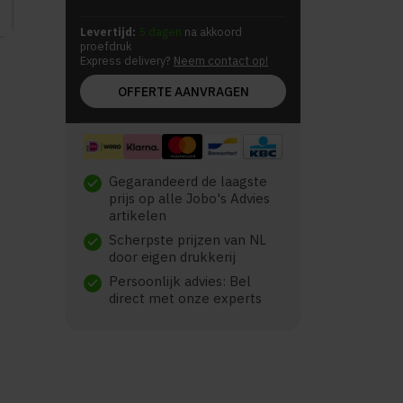
Levertijd:
5 dagen
na akkoord
proefdruk
Express delivery?
Neem contact op!
OFFERTE AANVRAGEN
Gegarandeerd de laagste
check
prijs op alle Jobo's Advies
artikelen
Scherpste prijzen van NL
check
door eigen drukkerij
Persoonlijk advies: Bel
check
direct met onze experts