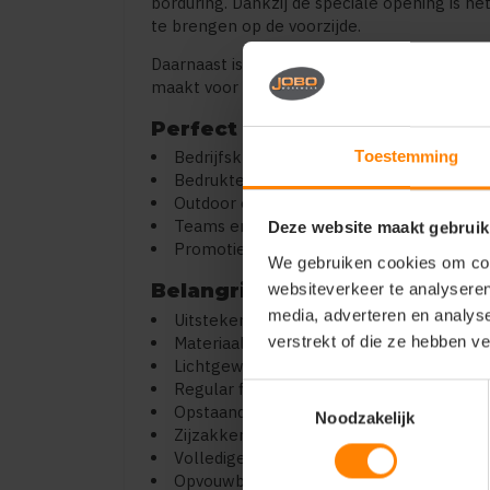
borduring. Dankzij de speciale opening is h
te brengen op de voorzijde.
Daarnaast is de bodywarmer voorzien van ee
maakt voor rebranding en eigen collecties.
Perfect voor:
Bedrijfskleding met logo
Toestemming
Bedrukte of geborduurde bodywarmers
Outdoor en werkgebruik
Teams en evenementen
Deze website maakt gebruik
Promotiekleding
We gebruiken cookies om cont
Belangrijkste kenmerken:
websiteverkeer te analyseren
media, adverteren en analys
Uitstekend geschikt voor bedrukken en 
verstrekt of die ze hebben v
Materiaal: 100% nylon (voering) met poly
Lichtgewicht en warm (dons-alternatief)
Regular fit pasvorm
Toestemmingsselectie
Opstaande kraag
Noodzakelijk
Zijzakken met rits
Volledige ritssluiting met stormflap
Opvouwbaar in eigen binnenzak (stow-aw