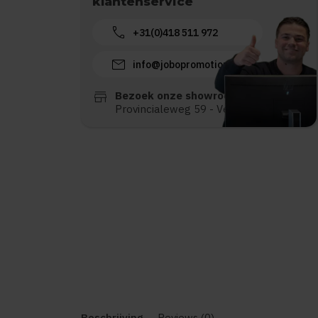
klantenservice
call
+31(0)418 511 972
mail
info@jobopromotions.nl
store
Bezoek onze showroom:
Provincialeweg 59 - Velddriel
Beschrijving
Reviews (0)