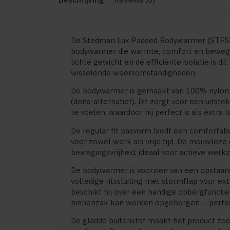
De Stedman Lux Padded Bodywarmer (STE54
bodywarmer die warmte, comfort en bewegin
lichte gewicht en de efficiënte isolatie is di
wisselende weersomstandigheden.
De bodywarmer is gemaakt van 100% nylon 
(dons-alternatief). Dit zorgt voor een uits
te voelen, waardoor hij perfect is als extra 
De regular fit pasvorm biedt een comfortabel
voor zowel werk als vrije tijd. De mouwloze
bewegingsvrijheid, ideaal voor actieve werk
De bodywarmer is voorzien van een opstaand
volledige ritssluiting met stormflap voor e
beschikt hij over een handige opbergfunctie
binnenzak kan worden opgeborgen – perfe
De gladde buitenstof maakt het product zee