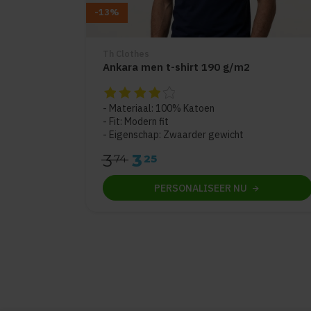
-13%
Th Clothes
Ankara men t-shirt 190 g/m2
De beoordeling van dit product is
4
van de 
Materiaal: 100% Katoen
Fit: Modern fit
Eigenschap: Zwaarder gewicht
3
3
74
25
PERSONALISEER
NU