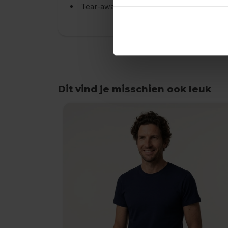
Tear-away care label (ideaal voor rebran
Dit vind je misschien ook leuk
Items van productcarrousel