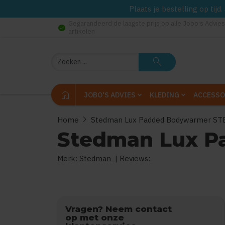
Plaats je bestelling op tij
Gegarandeerd de laagste prijs op alle Jobo's Advies
check_circle
artikelen
Zoeken
search
home
JOBO'S ADVIES
KLEDING
ACCESSO
chevron_right
Home
Stedman Lux Padded Bodywarmer ST
Stedman Lux P
Merk:
Stedman
| Reviews:
0
ui
Vragen? Neem contact
op met onze