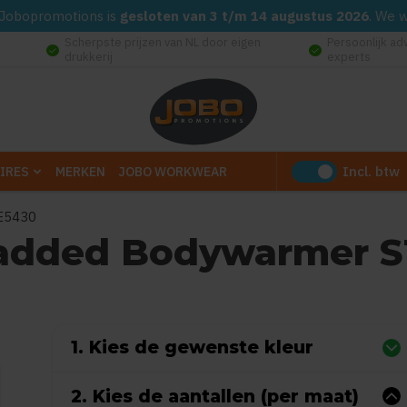
d. Jobopromotions is
gesloten van 3 t/m 14 augustus 2026
. We 
Scherpste prijzen van NL door eigen
Persoonlijk ad
check_circle
check_circle
drukkerij
experts
Incl. btw
IRES
MERKEN
JOBO WORKWEAR
E5430
added Bodywarmer 
t
5
(Gebaseerd op 0 reviews)
1. Kies de gewenste kleur
2. Kies de aantallen (per maat)