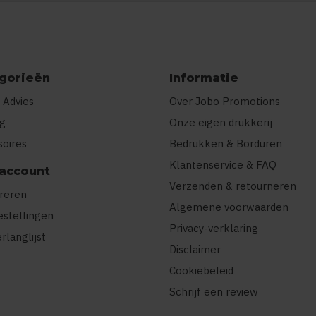
gorieën
Informatie
 Advies
Over Jobo Promotions
ng
Onze eigen drukkerij
soires
Bedrukken & Borduren
Klantenservice & FAQ
 account
Verzenden & retourneren
treren
Algemene voorwaarden
estellingen
Privacy-verklaring
erlanglijst
Disclaimer
Cookiebeleid
Schrijf een review