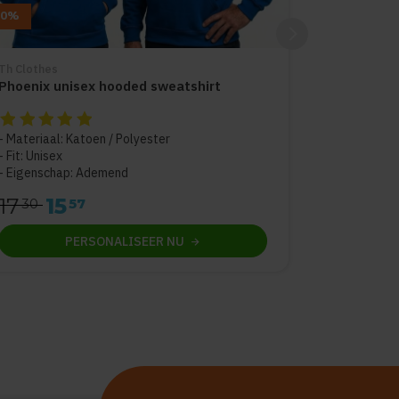
10%
Th Clothes
Phoenix unisex hooded sweatshirt
De beoordeling van dit product is
5
van de 5
Materiaal: Katoen / Polyester
Fit: Unisex
Eigenschap: Ademend
17
15
30
57
PERSONALISEER
NU