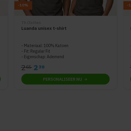
-10%
-
Th Clothes
Luanda unisex t-shirt
5
Materiaal: 100% Katoen
Fit: Regular Fit
Eigenschap: Ademend
2
2
65
38
PERSONALISEER
NU