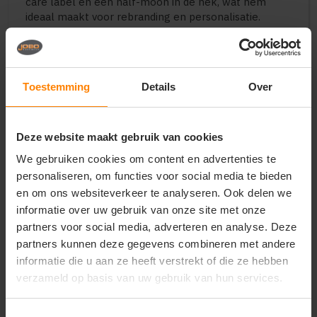
care label en een half-moon in de nek, wat hem
ideaal maakt voor rebranding en personalisatie.
Perfect voor:
Bedrijfskleding met logo
Bedrukte of geborduurde jassen
Toestemming
Details
Over
Outdoor en werkgebruik
Teams en evenementen
Casual dagelijks gebruik
Deze website maakt gebruik van cookies
Belangrijkste kenmerken:
We gebruiken cookies om content en advertenties te
personaliseren, om functies voor social media te bieden
Uitstekend geschikt voor bedrukken en borduren
Materiaal: 100% polyester knit fleece
en om ons websiteverkeer te analyseren. Ook delen we
Stofgewicht: ca. 280 g/m²
informatie over uw gebruik van onze site met onze
Anti-pilling behandeling
partners voor social media, adverteren en analyse. Deze
Warm, ademend en licht elastisch
partners kunnen deze gegevens combineren met andere
Regular fit damespasvorm
informatie die u aan ze heeft verstrekt of die ze hebben
3-delige capuchon
verzameld op basis van uw gebruik van hun services.
Raglanmouwen voor bewegingsvrijheid
Verborgen SBS-ritsen
Zijzakken met rits
Toestemmingsselectie