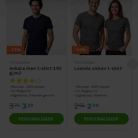
-13%
-10%
Th Clothes
Th Clothes
Ankara men t-shirt 190
Luanda unisex t-shirt
g/m2
De beoordeling van dit product is
4
van de 5
Materiaal: 100% Katoen
Materiaal: 100% Katoen
Fit: Modern fit
Fit: Regular Fit
Eigenschap: Zwaarder gewicht
Eigenschap: Ademend
3
3
2
2
74
25
65
38
PERSONALISEER
PERSONALISEER