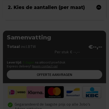
2. Kies de aantallen (per maat)
Samenvatting
€--,--
Totaal
incl.BTW
Per stuk
€ --,--
Levertijd:
5 dagen
na akkoord proefdruk
Express delivery?
Neem contact op!
OFFERTE AANVRAGEN
Gegarandeerd de laagste prijs op alle Jobo's
check
Advies artikelen