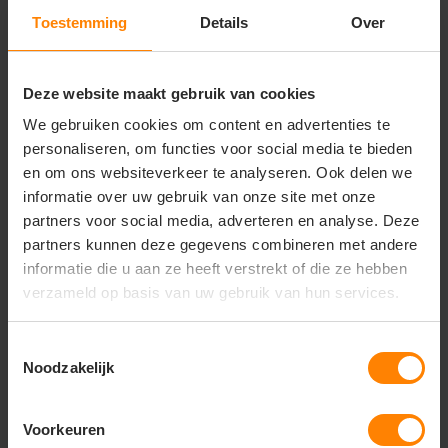
Zomer- en casual gebruik
Toestemming
Details
Over
Belangrijkste kenmerken:
Uitstekend geschikt voor bedrukken en borduren
Deze website maakt gebruik van cookies
Materiaal: 100% ringgesponnen katoen
Stofgewicht: ca. 160 g/m²
We gebruiken cookies om content en advertenties te
Single jersey kwaliteit
personaliseren, om functies voor social media te bieden
Fitted pasvorm
en om ons websiteverkeer te analyseren. Ook delen we
Mouwloos ontwerp voor maximale
informatie over uw gebruik van onze site met onze
bewegingsvrijheid
Hals en armsgaten met bies afgewerkt
partners voor social media, adverteren en analyse. Deze
Zijnaden voor betere pasvorm
partners kunnen deze gegevens combineren met andere
Tear-away care label (ideaal voor rebranding)
informatie die u aan ze heeft verstrekt of die ze hebben
verzameld op basis van uw gebruik van hun services.
Toestemmingsselectie
Vragen? Neem contact
Noodzakelijk
op met onze
klantenservice
Voorkeuren