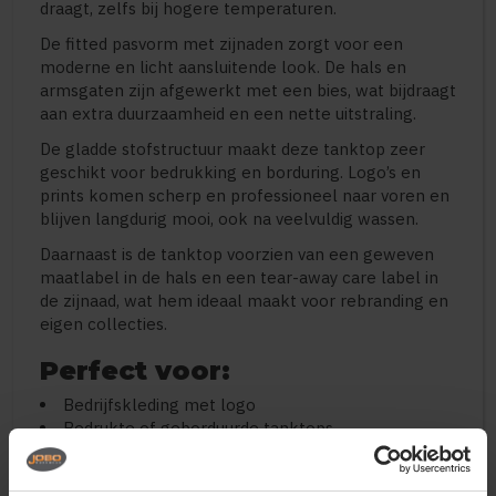
draagt, zelfs bij hogere temperaturen.
De fitted pasvorm met zijnaden zorgt voor een
moderne en licht aansluitende look. De hals en
armsgaten zijn afgewerkt met een bies, wat bijdraagt
aan extra duurzaamheid en een nette uitstraling.
De gladde stofstructuur maakt deze tanktop zeer
geschikt voor bedrukking en borduring. Logo’s en
prints komen scherp en professioneel naar voren en
blijven langdurig mooi, ook na veelvuldig wassen.
Daarnaast is de tanktop voorzien van een geweven
maatlabel in de hals en een tear-away care label in
de zijnaad, wat hem ideaal maakt voor rebranding en
eigen collecties.
Perfect voor:
Bedrijfskleding met logo
Bedrukte of geborduurde tanktops
Sport en fitness
Promotiekleding en evenementen