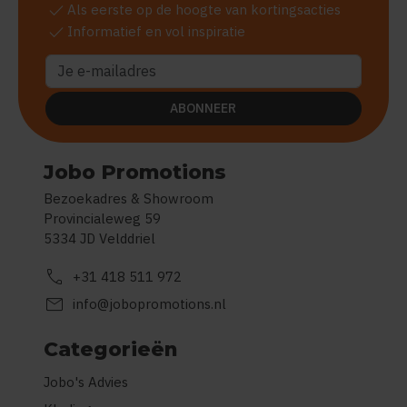
check
Als eerste op de hoogte van kortingsacties
check
Informatief en vol inspiratie
ABONNEER
Jobo Promotions
Bezoekadres & Showroom
Provincialeweg 59
5334 JD Velddriel
call
+31 418 511 972
mail
info@jobopromotions.nl
Categorieën
Jobo's Advies