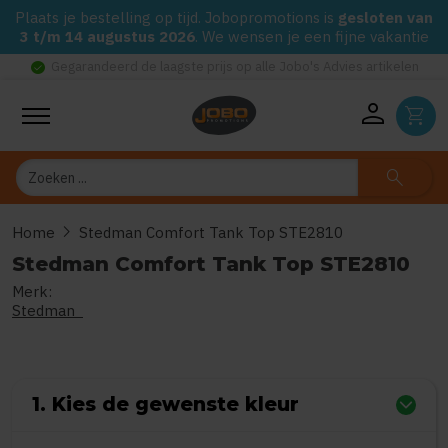
Plaats je bestelling op tijd. Jobopromotions is
gesloten van
3 t/m 14 augustus 2026
. We wensen je een fijne vakantie
check_circle
Gegarandeerd de laagste prijs op alle Jobo's Advies artikelen
person
shopping_cart
Zoeken
search
chevron_right
Home
Stedman Comfort Tank Top STE2810
Stedman Comfort Tank Top STE2810
Merk:
0
uit
5
(Gebaseerd op 0 reviews)
Stedman
1. Kies de gewenste kleur