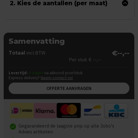
2. Kies de aantallen (per maat)
Samenvatting
€--,--
Totaal
incl.BTW
Per stuk
€ --,--
Levertijd:
5 dagen
na akkoord proefdruk
Express delivery?
Neem contact op!
OFFERTE AANVRAGEN
Gegarandeerd de laagste prijs op alle Jobo's
check
Advies artikelen