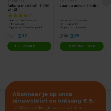
Th Clothes
Th Clothes
Ankara men t-shirt 190
Luanda unisex t-shirt
g/m2
De beoordeling van dit product is
4
van de 5
Materiaal: 100% Katoen
Materiaal: 100% Katoen
Fit: Modern fit
Fit: Regular Fit
Eigenschap: Zwaarder gewicht
Eigenschap: Ademend
3
3
2
2
74
25
65
38
PERSONALISEER
PERSONALISEER
Abonneer je op onze
nieuwsbrief en ontvang € 5,-
check
Altijd op de hoogte van nieuwe items