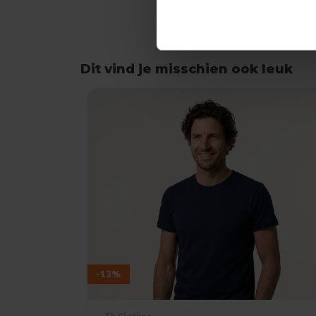
Dit vind je misschien ook leuk
Items van productcarrousel
-13%