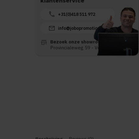
klantenservice
call
+31(0)418 511 972
mail
info@jobopromotions.nl
store
Bezoek onze showroom:
Provincialeweg 59 - Velddriel
Beschrijving
Reviews (0)