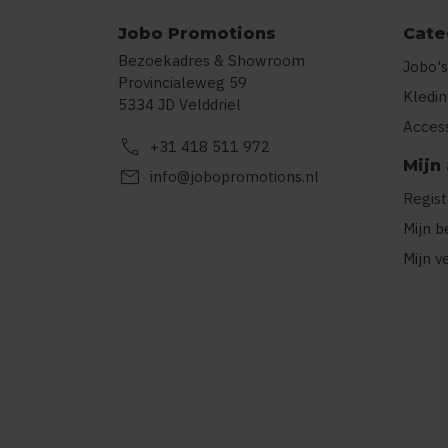
Jobo Promotions
Cate
Bezoekadres & Showroom
Jobo's
Provincialeweg 59
Kledi
5334 JD Velddriel
Acces
call
+31 418 511 972
Mijn
mail
info@jobopromotions.nl
Regis
Mijn b
Mijn v