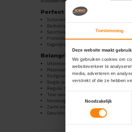
schoudernaden, wat zorgt voor extra draag
Perfect voor:
Schoolkleding en klassenshirts
Bedrukte kinder T-shirts
Toestemming
Sportteams en verenigingen
Promotionele acties
Dagelijks gebruik
Deze website maakt gebruik
Belangrijkste kenmerken:
We gebruiken cookies om cont
Uitstekend geschikt voor bedrukken en 
websiteverkeer te analyseren
Materiaal: 100% ringgesponnen katoen
media, adverteren en analys
Stofgewicht: ca. 155 g/m²
verstrekt of die ze hebben v
Single jersey kwaliteit
Regular fit (kids)
Tear-away label in de hals
Toestemmingsselectie
Verstevigde schoudernaden
Noodzakelijk
Zacht en duurzaam materiaal
Geschikt voor intensief wassen