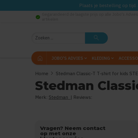
Plaats je bestelling op tij
Gegarandeerd de laagste prijs op alle Jobo's Advies
check_circle
artikelen
Zoeken
search
home
JOBO'S ADVIES
KLEDING
ACCESSO
chevron_right
Home
Stedman Classic-T T-shirt for kids ST
Stedman Classic
Merk:
Stedman
| Reviews:
0
ui
Vragen? Neem contact
op met onze