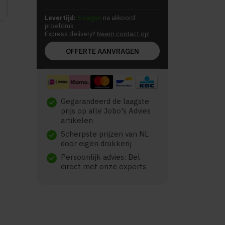
Levertijd:
5 dagen
na akkoord
proefdruk
Express delivery?
Neem contact op!
OFFERTE AANVRAGEN
Gegarandeerd de laagste
check
prijs op alle Jobo's Advies
artikelen
Scherpste prijzen van NL
check
door eigen drukkerij
Persoonlijk advies: Bel
check
direct met onze experts