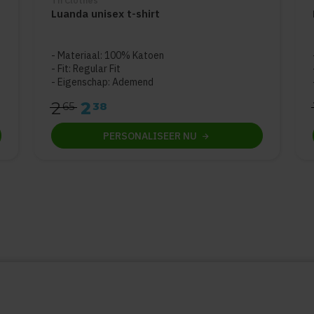
Th Clothes
Luanda unisex t-shirt
5
Materiaal: 100% Katoen
Fit: Regular Fit
Eigenschap: Ademend
2
2
65
38
PERSONALISEER
NU