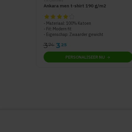
Th Clothes
Ankara men t-shirt 190 g/m2
De beoordeling van dit product is
4
van de 
Materiaal: 100% Katoen
Fit: Modern fit
Eigenschap: Zwaarder gewicht
3
3
74
25
PERSONALISEER
NU