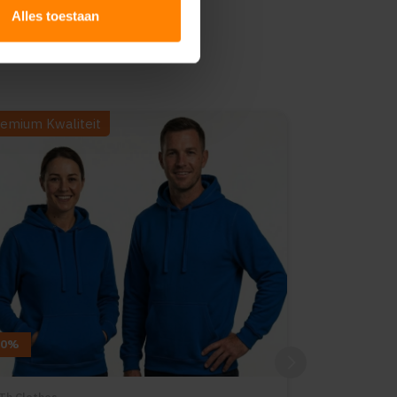
Alles toestaan
emium Kwaliteit
10%