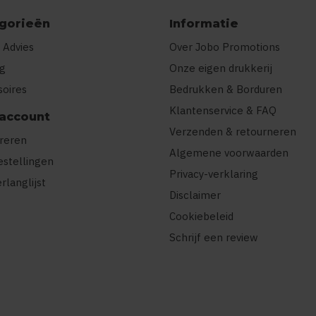
gorieën
Informatie
 Advies
Over Jobo Promotions
ng
Onze eigen drukkerij
soires
Bedrukken & Borduren
Klantenservice & FAQ
 account
Verzenden & retourneren
treren
Algemene voorwaarden
estellingen
Privacy-verklaring
erlanglijst
Disclaimer
Cookiebeleid
Schrijf een review