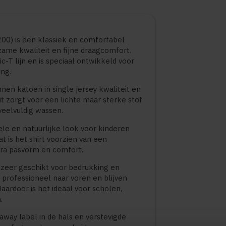
200) is een klassiek en comfortabel
zame kwaliteit en fijne draagcomfort.
ic-T lijn en is speciaal ontwikkeld voor
ng.
en katoen in single jersey kwaliteit en
it zorgt voor een lichte maar sterke stof
veelvuldig wassen.
le en natuurlijke look voor kinderen
t is het shirt voorzien van een
tra pasvorm en comfort.
 zeer geschikt voor bedrukking en
 professioneel naar voren en blijven
Daardoor is het ideaal voor scholen,
.
-away label in de hals en verstevigde