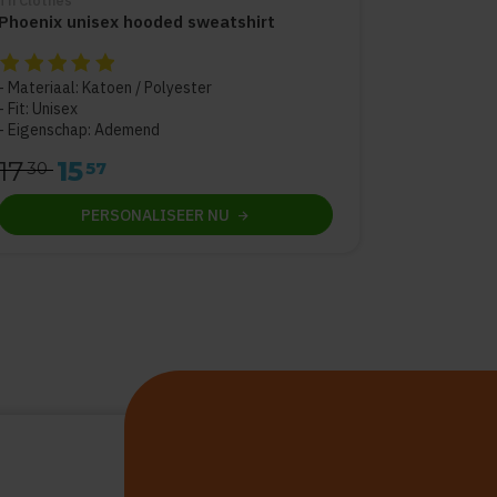
Th Clothes
Phoenix unisex hooded sweatshirt
De beoordeling van dit product is
5
van de 5
Materiaal: Katoen / Polyester
Fit: Unisex
Eigenschap: Ademend
17
15
30
57
PERSONALISEER
NU