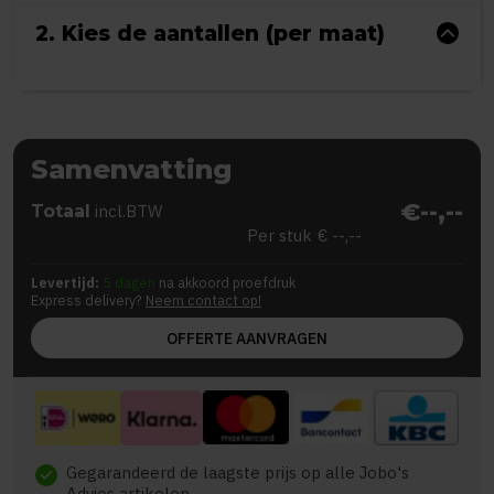
2. Kies de aantallen (per maat)
Samenvatting
€--,--
Totaal
incl.BTW
Per stuk
€ --,--
Levertijd:
5 dagen
na akkoord proefdruk
Express delivery?
Neem contact op!
OFFERTE AANVRAGEN
Gegarandeerd de laagste prijs op alle Jobo's
check
Advies artikelen