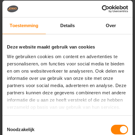
Perfect voor:
Bedrijfskleding met logo
Bedrukte of geborduurde polo’s
Representatieve werkkleding
Toestemming
Details
Over
Teams en evenementen
Casual en netjes gebruik
Deze website maakt gebruik van cookies
Belangrijkste kenmerken:
We gebruiken cookies om content en advertenties te
Uitstekend geschikt voor bedrukken en borduren
personaliseren, om functies voor social media te bieden
Materiaal: 100% ringgesponnen katoen (Grey
en om ons websiteverkeer te analyseren. Ook delen we
Heather mix)
informatie over uw gebruik van onze site met onze
Stofgewicht: ca. 170 g/m²
Single jersey met piqué-look
partners voor social media, adverteren en analyse. Deze
Regular fit pasvorm
partners kunnen deze gegevens combineren met andere
Lange mouwen met manchetten
informatie die u aan ze heeft verstrekt of die ze hebben
Ribkraag met 3 knopen
verzameld op basis van uw gebruik van hun services.
Neck tape en side seams
Tear-away label (ideaal voor rebranding)
Toestemmingsselectie
Noodzakelijk