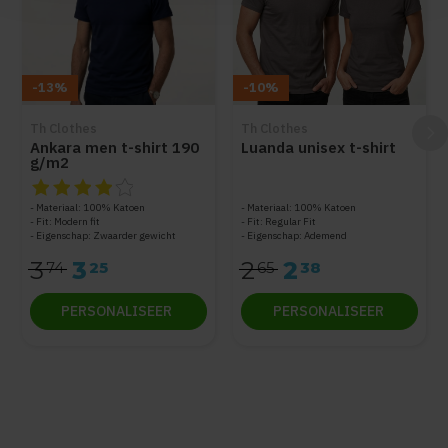
-13%
-10%
Th Clothes
Th Clothes
Ankara men t-shirt 190
Luanda unisex t-shirt
g/m2
De beoordeling van dit product is
4
van de 5
Materiaal: 100% Katoen
Materiaal: 100% Katoen
Fit: Modern fit
Fit: Regular Fit
Eigenschap: Zwaarder gewicht
Eigenschap: Ademend
3
3
2
2
74
25
65
38
PERSONALISEER
PERSONALISEER