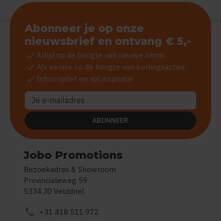
Abonneer je op onze
nieuwsbrief en ontvang € 5,-
check
Altijd op de hoogte van nieuwe items
check
Als eerste op de hoogte van kortingsacties
check
Informatief en vol inspiratie
ABONNEER
Jobo Promotions
Bezoekadres & Showroom
Provincialeweg 59
5334 JD Velddriel
call
+31 418 511 972