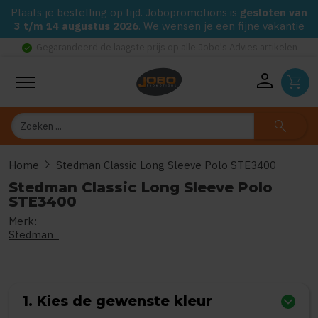
Plaats je bestelling op tijd. Jobopromotions is
gesloten van
3 t/m 14 augustus 2026
. We wensen je een fijne vakantie
check_circle
Gegarandeerd de laagste prijs op alle Jobo's Advies artikelen
person
shopping_cart
Zoeken
search
chevron_right
Home
Stedman Classic Long Sleeve Polo STE3400
Stedman Classic Long Sleeve Polo
STE3400
Merk:
0
uit
5
(Gebaseerd op 0 reviews)
Stedman
1. Kies de gewenste kleur