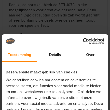
Dankzij de borstzak biedt de STTU073 unieke
mogelijkheden voor creatieve personalisatie. Denk
aan een logo dat subtiel boven de zak wordt gedrukt,
of een borduring die deels over de zak heen loopt
voor een speels effect.
Perfect voor
Lifestyle- en modemerken die een "pocket tee" in
hun collectie willen
Moderne bedrijfskleding met een informele,
Toestemming
Details
Over
creatieve uitstraling
Premium merchandise voor koffiezaken, barbiers
of ambachtelijke bedrijven
Deze website maakt gebruik van cookies
Gepersonaliseerde vrijetijdskleding met een
functioneel detail
We gebruiken cookies om content en advertenties te
Consumenten die de kwaliteit van de Creator
personaliseren, om functies voor social media te bieden
zoeken met een extra accent
en om ons websiteverkeer te analyseren. Ook delen we
informatie over uw gebruik van onze site met onze
Belangrijkste kenmerken
partners voor social media, adverteren en analyse. Deze
100% biologisch katoen (Ring Spun Combed)
partners kunnen deze gegevens combineren met andere