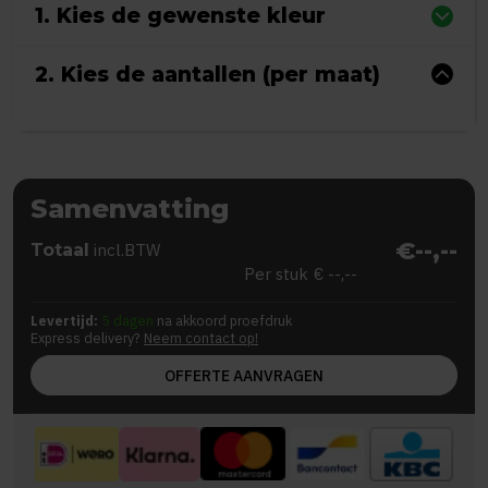
1. Kies de gewenste kleur
2. Kies de aantallen (per maat)
Samenvatting
€--,--
Totaal
incl.BTW
Per stuk
€ --,--
Levertijd:
5 dagen
na akkoord proefdruk
Express delivery?
Neem contact op!
OFFERTE AANVRAGEN