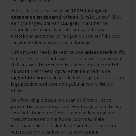
nét dat beetje extra.
Het T-shirt is vervaardigd uit
100% biologisch
gesponnen en gekamd katoen
(Single Jersey). Met
een gramsgewicht van
155 g/m²
biedt het de
bekende premium kwaliteit: een zachte grip,
uitstekend ademend vermogen en een stof die ook
na vele wasbeurten zijn vorm behoudt.
Het ontwerp heeft de vertrouwde
unisex medium fit
,
wat betekent dat het zowel bij mannen als vrouwen
flatteus valt. De ronde hals is voorzien van een 1x1
ribboord. Het meest opvallende kenmerk is de
opgestikte borstzak
aan de linkerzijde, die met zorg
is gepositioneerd voor een gebalanceerd visueel
effect.
De afwerking is zoals men van de Creator-serie
gewend is: voorzien van een verstevigingsband in de
nek (self-fabric tape) en dubbele stiksels aan de
mouwzomen en onderzoom voor maximale
duurzaamheid. De naden bij de borstzak zijn extra
verstevigd om uitscheuren te voorkomen.