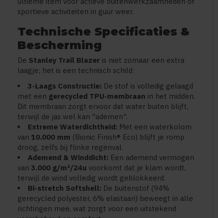
ultieme item voor actieve buitenwerkzaamheden of
sportieve activiteiten in guur weer.
Technische Specificaties &
Bescherming
De
Stanley Trail Blazer
is niet zomaar een extra
laagje; het is een technisch schild:
3-Laags Constructie:
De stof is volledig gelaagd
met een
gerecycled TPU-membraan
in het midden.
Dit membraan zorgt ervoor dat water buiten blijft,
terwijl de jas wel kan "ademen".
Extreme Waterdichtheid:
Met een waterkolom
van
10.000 mm
(Bionic Finish® Eco) blijft je romp
droog, zelfs bij flinke regenval.
Ademend & Winddicht:
Een ademend vermogen
van
3.000 g/m²/24u
voorkomt dat je klam wordt,
terwijl de wind volledig wordt geblokkeerd.
Bi-stretch Softshell:
De buitenstof (94%
gerecycled polyester, 6% elastaan) beweegt in alle
richtingen mee, wat zorgt voor een uitstekend