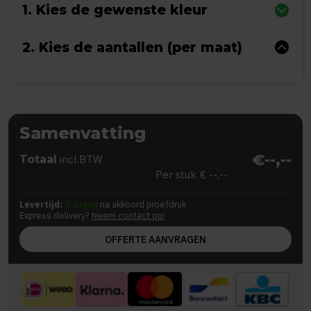
1. Kies de gewenste kleur
2. Kies de aantallen (per maat)
Samenvatting
€--,--
Totaal
incl.BTW
Per stuk
€ --,--
Levertijd:
5 dagen
na akkoord proefdruk
Express delivery?
Neem contact op!
OFFERTE AANVRAGEN