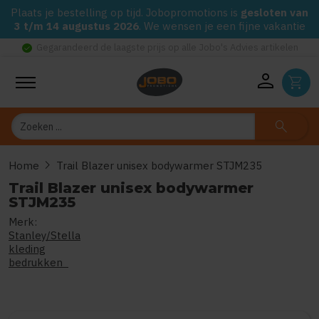
Plaats je bestelling op tijd. Jobopromotions is
gesloten van
3 t/m 14 augustus 2026
. We wensen je een fijne vakantie
check_circle
Gegarandeerd de laagste prijs op alle Jobo's Advies artikelen
person
shopping_cart
Zoeken
search
chevron_right
Home
Trail Blazer unisex bodywarmer STJM235
Trail Blazer unisex bodywarmer
STJM235
Merk:
0
uit
5
(Gebaseerd op 0 reviews
Stanley/Stella
kleding
bedrukken