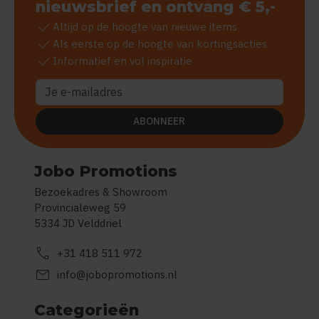
nieuwsbrief en ontvang € 5,-
check
Altijd op de hoogte van nieuwe items
check
Als eerste op de hoogte van kortingsacties
check
Informatief en vol inspiratie
ABONNEER
Jobo Promotions
Bezoekadres & Showroom
Provincialeweg 59
5334 JD Velddriel
call
+31 418 511 972
mail
info@jobopromotions.nl
Categorieën