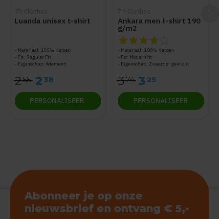
Th Clothes
Th Clothes
Luanda unisex t-shirt
Ankara men t-shirt 190
g/m2
De beoordeling van dit produc
Materiaal: 100% Katoen
Materiaal: 100% Katoen
Fit: Regular Fit
Fit: Modern fit
Eigenschap: Ademend
Eigenschap: Zwaarder gewicht
2
2
3
3
65
38
74
25
PERSONALISEER
PERSONALISEER
Abonneer je op onze
nieuwsbrief en ontvang € 5,-