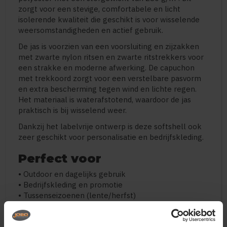
zorgt voor een stevige, comfortabele en licht
isolerende kwaliteit die geschikt is voor wisselende
weersomstandigheden en actief gebruik.
De jas is voorzien van een voorsluiting en zijzakken
met zwarte nylon ritsen en zwarte ritstrekkers voor
een strakke en moderne afwerking. De capuchon
met trekkoord zorgt voor een verstelbare pasvorm
en extra bescherming tegen wind en lichte regen.
Het materiaal is waterafstotend, waardoor de jas
praktisch is bij wisselend weer.
Dankzij het labelvrije ontwerp is deze softshell ook
zeer geschikt voor personalisatie en bedrijfskleding.
Perfect voor
• Outdoor en dagelijks gebruik
• Bedrijfskleding en promotie
• Tussenseizoenen (lente/herfst)
• Actieve werkomgevingen
• Licht wisselvallig weer