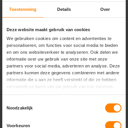
Belangrijkste kenmerken
Toestemming
Details
Over
• Artikelnummer: 804447
• Type: heren softshell met capuchon
• Materiaal: 100% gerecycled polyester
Deze website maakt gebruik van cookies
• Stofgewicht: 280 g/m²
We gebruiken cookies om content en advertenties te
• Waterafstotend
• Capuchon met trekkoord
personaliseren, om functies voor social media te bieden
• Zakken met zwarte nylon ritsen
en om ons websiteverkeer te analyseren. Ook delen we
• Zwarte ritstrekkers
informatie over uw gebruik van onze site met onze
• Iets verlengde achterkant
partners voor social media, adverteren en analyse. Deze
• Comfortabele pasvorm
partners kunnen deze gegevens combineren met andere
• Labelvrij ontwerp
informatie die u aan ze heeft verstrekt of die ze hebben
• Duurzaam en functioneel
verzameld op basis van uw gebruik van hun services.
Toestemmingsselectie
Noodzakelijk
Vragen? Neem contact
op met onze
klantenservice
Voorkeuren