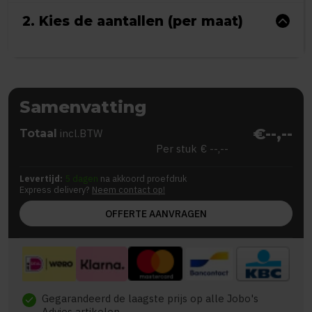
2. Kies de aantallen (per maat)
Samenvatting
€--,--
Totaal
incl.BTW
Per stuk
€ --,--
Levertijd:
5 dagen
na akkoord proefdruk
Express delivery?
Neem contact op!
OFFERTE AANVRAGEN
Gegarandeerd de laagste prijs op alle Jobo's
check
Advies artikelen