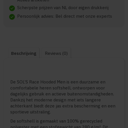
Scherpste prijzen van NL door eigen drukkerij
check
Persoonlijk advies: Bel direct met onze experts
check
Beschrijving
Reviews (0)
De SOL’S Race Hooded Men is een duurzame en
comfortabele heren softshell, ontworpen voor
dagelijks gebruik en actieve buitenomstandigheden.
Dankzij het moderne design met iets langere
achterkant biedt deze jas extra bescherming en een
sportieve uitstraling.
De softshell is gemaakt van 100% gerecycled
polyester met een stofgewicht van 280 g/m². Dit