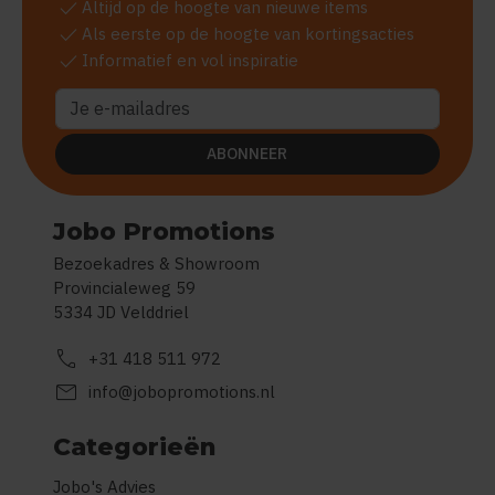
check
Altijd op de hoogte van nieuwe items
check
Als eerste op de hoogte van kortingsacties
check
Informatief en vol inspiratie
ABONNEER
Jobo Promotions
Bezoekadres & Showroom
Provincialeweg 59
5334 JD Velddriel
call
+31 418 511 972
mail
info@jobopromotions.nl
Categorieën
Jobo's Advies