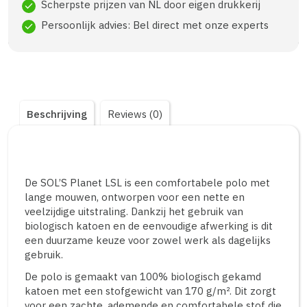
Scherpste prijzen van NL door eigen drukkerij
check
Persoonlijk advies: Bel direct met onze experts
check
Beschrijving
Reviews (0)
De SOL’S Planet LSL is een comfortabele polo met
lange mouwen, ontworpen voor een nette en
veelzijdige uitstraling. Dankzij het gebruik van
biologisch katoen en de eenvoudige afwerking is dit
een duurzame keuze voor zowel werk als dagelijks
gebruik.
De polo is gemaakt van 100% biologisch gekamd
katoen met een stofgewicht van 170 g/m². Dit zorgt
voor een zachte, ademende en comfortabele stof die