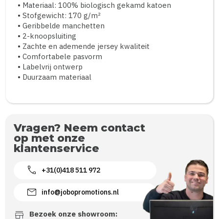
• Materiaal: 100% biologisch gekamd katoen
• Stofgewicht: 170 g/m²
• Geribbelde manchetten
• 2-knoopsluiting
• Zachte en ademende jersey kwaliteit
• Comfortabele pasvorm
• Labelvrij ontwerp
• Duurzaam materiaal
Vragen? Neem contact
op met onze
klantenservice
call
+31(0)418 511 972
mail
info@jobopromotions.nl
store
Bezoek onze showroom: