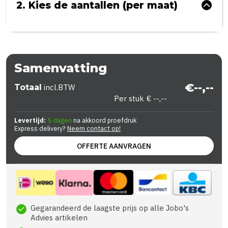
2. Kies de aantallen (per maat)
Samenvatting
€--,--
Totaal
incl.BTW
Per stuk
€ --,--
Levertijd:
5 dagen
na akkoord proefdruk
Express delivery?
Neem contact op!
OFFERTE AANVRAGEN
Gegarandeerd de laagste prijs op alle Jobo's
check
Advies artikelen