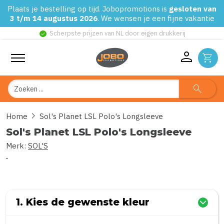
Plaats je bestelling op tijd. Jobopromotions is
gesloten van
3 t/m 14 augustus 2026
. We wensen je een fijne vakantie
check_circle
Scherpste prijzen van NL door eigen drukkerij
person
shopping_cart
Zoeken
search
chevron_right
Home
Sol's Planet LSL Polo's Longsleeve
Sol's Planet LSL Polo's Longsleeve
Merk:
SOL'S
0
uit
5
(Gebaseerd op 0 reviews)
1. Kies de gewenste kleur