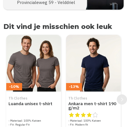
Provincialeweg 59 - Velddriel
Dit vind je misschien ook leuk
Items van productcarrousel
-10%
-13%
Th Clothes
Th Clothes
Luanda unisex t-shirt
Ankara men t-shirt 190
g/m2
De beoordeling van dit produc
Materiaal: 100% Katoen
Materiaal: 100% Katoen
Fit: Regular Fit
Fit: Modern fit