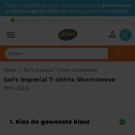
Plaats je bestelling op tijd. Jobopromotions is
gesloten van
3 t/m 14 augustus 2026
. We wensen je een fijne vakantie
check_circle
Gegarandeerd de laagste prijs op alle Jobo's Advies artikelen
person
shopping_cart
Zoeken
search
chevron_right
Home
Sol's Imperial T-shirts Shortsleeve
Sol's Imperial T-shirts Shortsleeve
Merk:
SOL'S
0
uit
5
(Gebaseerd op 0 reviews)
1. Kies de gewenste kleur