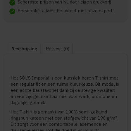
Scherpste prijzen van NL door eigen drukkerij
check
Persoonlijk advies: Bel direct met onze experts
check
Beschrijving
Reviews (0)
Het SOL’S Imperial is een klassiek heren T-shirt met
een regular fit en een ruime kleurkeuze. Dit model is
een echte basisfavoriet dankzij de stevige kwaliteit
en veelzijdige inzetbaarheid voor werk, promotie en
dagelijks gebruik.
Het T-shirt is gemaakt van 100% semi-gekamd
ringspun katoen met een stofgewicht van 190 g/m².
Dit zorgt voor een comfortabele, ademende en
duurzame jersey stof die goed in vorm blijft.