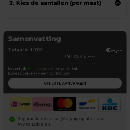
2. Kies de aantallen (per maat)
Samenvatting
€--,--
Totaal
incl.BTW
Per stuk
€ --,--
Levertijd:
5 dagen
na akkoord proefdruk
Express delivery?
Neem contact op!
OFFERTE AANVRAGEN
Gegarandeerd de laagste prijs op alle Jobo's
check
Advies artikelen