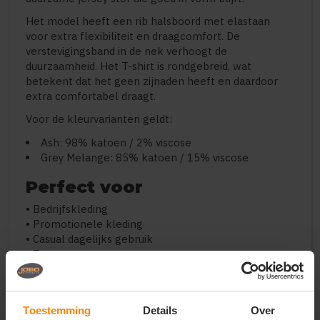
Het model heeft een rib halsboord met elastaan
voor extra flexibiliteit en draagcomfort. De
verstevigingsband in de nek verhoogt de
duurzaamheid. Het T-shirt is rondgebreid, wat
betekent dat het geen zijnaden heeft en daardoor
extra comfortabel draagt.
Voor de kleurvarianten geldt:
Ash: 98% katoen / 2% viscose
Grey Melange: 85% katoen / 15% viscose
Perfect voor
• Bedrijfskleding
• Promotionele kleding
• Casual dagelijks gebruik
• Teams en evenementen
• Basiscollecties en voorraad
Belangrijkste kenmerken
Toestemming
Details
Over