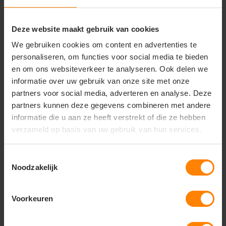
• Artikelnummer: 811500
• Type: heren T-shirt
• Materiaal: 100% semi-gekamd ringspun katoen
Deze website maakt gebruik van cookies
• Stofgewicht: 190 g/m²
• Regular fit
We gebruiken cookies om content en advertenties te
• Rib halsboord met elastaan
personaliseren, om functies voor social media te bieden
• Verstevigingsband in de nek
en om ons websiteverkeer te analyseren. Ook delen we
• Rondgebreid (geen zijnaden)
informatie over uw gebruik van onze site met onze
• Ruime kleurkeuze
partners voor social media, adverteren en analyse. Deze
• Comfortabel en duurzaam
partners kunnen deze gegevens combineren met andere
informatie die u aan ze heeft verstrekt of die ze hebben
verzameld op basis van uw gebruik van hun services.
Vragen? Neem contact
op met onze
Toestemmingsselectie
klantenservice
Noodzakelijk
call
+31(0)418 511 972
Voorkeuren
mail
info@jobopromotions.nl