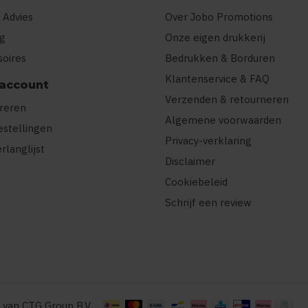
 Advies
Over Jobo Promotions
ng
Onze eigen drukkerij
soires
Bedrukken & Borduren
Klantenservice & FAQ
 account
Verzenden & retourneren
treren
Algemene voorwaarden
estellingen
Privacy-verklaring
erlanglijst
Disclaimer
Cookiebeleid
Schrijf een review
 van CTG Group B.V.