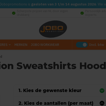
d. Jobopromotions is
gesloten van 3 t/m 14 augustus 2026
. We 
Scherpste prijzen van NL door eigen
Persoonlijk ad
check_circle
check_circle
drukkerij
experts
Incl. btw
IRES
MERKEN
JOBO WORKWEAR
ed
tion Sweatshirts Hoo
(Gebaseerd op 0 reviews)
1. Kies de gewenste kleur
2. Kies de aantallen (per maat)