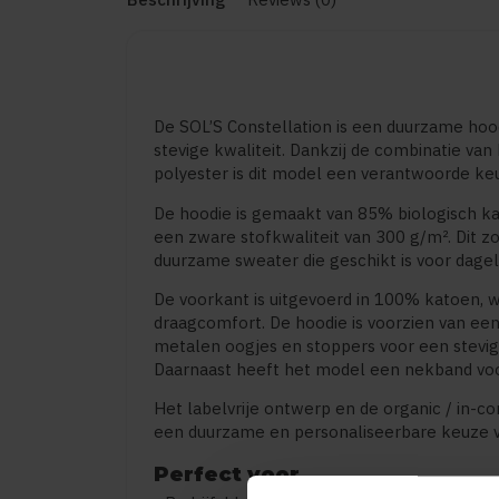
De SOL’S Constellation is een duurzame h
stevige kwaliteit. Dankzij de combinatie va
polyester is dit model een verantwoorde ke
De hoodie is gemaakt van 85% biologisch k
een zware stofkwaliteit van 300 g/m². Dit 
duurzame sweater die geschikt is voor dageli
De voorkant is uitgevoerd in 100% katoen, 
draagcomfort. De hoodie is voorzien van e
metalen oogjes en stoppers voor een stevi
Daarnaast heeft het model een nekband voo
Het labelvrije ontwerp en de organic / in-c
een duurzame en personaliseerbare keuze v
Perfect voor