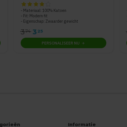
De beoordeling van dit product is
4
van de 5
Materiaal: 100% Katoen
Fit: Modern fit
Eigenschap: Zwaarder gewicht
3
3
74
25
PERSONALISEER
NU
gorieën
Informatie