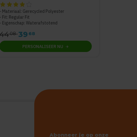
De beoordeling van dit product is
4
van de 5
Materiaal: Gerecycled Polyester
Fit: Regular Fit
Eigenschap: Waterafstotend
44
39
08
68
PERSONALISEER
NU
Abonneer je op onze