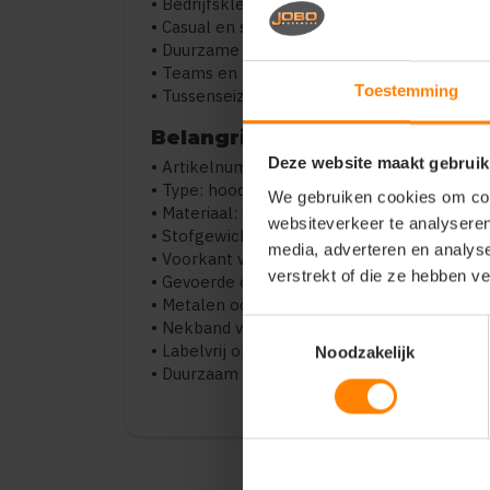
• Bedrijfskleding
• Casual en streetwear
• Duurzame kledinglijnen
• Teams en promotionele kleding
Toestemming
• Tussenseizoenen en koude dagen
Belangrijkste kenmerken
Deze website maakt gebruik
• Artikelnummer: 804232
• Type: hoodie / sweat met capuchon
We gebruiken cookies om cont
• Materiaal: 85% biologisch katoen / 15% g
websiteverkeer te analyseren
• Stofgewicht: 300 g/m²
media, adverteren en analys
• Voorkant van 100% katoen
verstrekt of die ze hebben v
• Gevoerde capuchon met trekkoord
• Metalen oogjes en stoppers
• Nekband voor extra comfort
Toestemmingsselectie
• Labelvrij ontwerp
Noodzakelijk
• Duurzaam en comfortabel