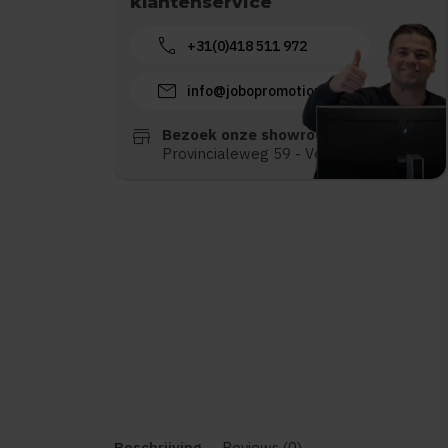
klantenservice
call
+31(0)418 511 972
mail
info@jobopromotions.nl
store
Bezoek onze showroom:
Provincialeweg 59 - Velddriel
Beschrijving
Reviews (0)