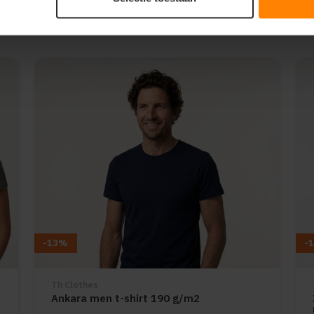
-13%
-
Th Clothes
Ankara men t-shirt 190 g/m2