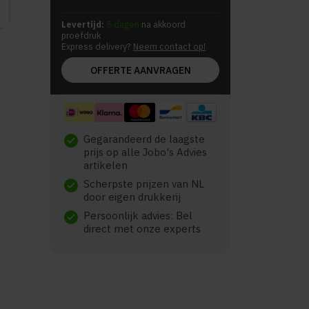
Levertijd:
5 dagen
na akkoord
proefdruk
Express delivery?
Neem contact op!
OFFERTE AANVRAGEN
Gegarandeerd de laagste
check
prijs op alle Jobo's Advies
artikelen
Scherpste prijzen van NL
check
door eigen drukkerij
Persoonlijk advies: Bel
check
direct met onze experts