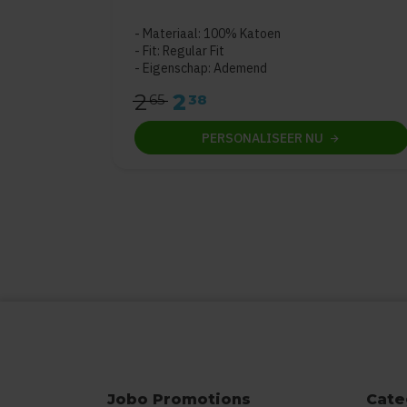
Materiaal: 100% Katoen
Fit: Regular Fit
Eigenschap: Ademend
2
2
65
38
PERSONALISEER
NU
Jobo Promotions
Cate