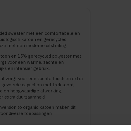
ooded sweater met een comfortabele en
n biologisch katoen en gerecycled
uze met een moderne uitstraling.
atoen en 15% gerecycled polyester met
zorgt voor een warme, zachte en
jks en intensief gebruik.
wat zorgt voor een zachte touch en extra
en gevoerde capuchon met trekkoord,
ge en hoogwaardige afwerking.
r extra duurzaamheid.
onversion to organic katoen maken dit
oor diverse toepassingen.