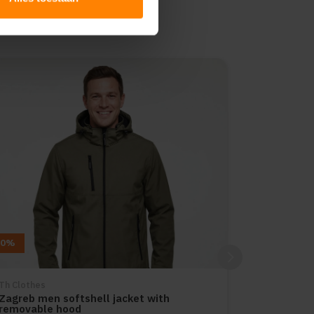
10%
Th Clothes
Zagreb men softshell jacket with
removable hood