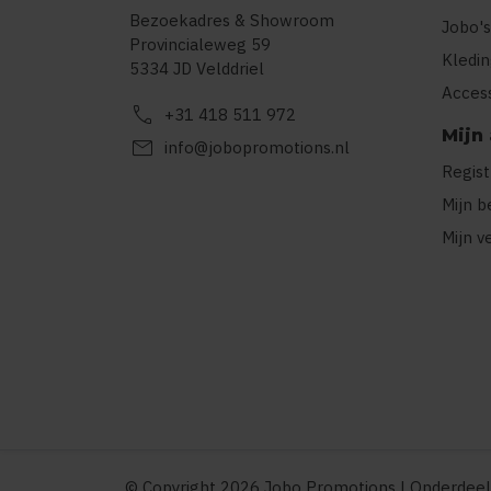
Bezoekadres & Showroom
Jobo's
Provincialeweg 59
Kledi
5334 JD Velddriel
Acces
call
+31 418 511 972
Mijn
mail
info@jobopromotions.nl
Regis
Mijn b
Mijn v
© Copyright 2026 Jobo Promotions | Onderdeel