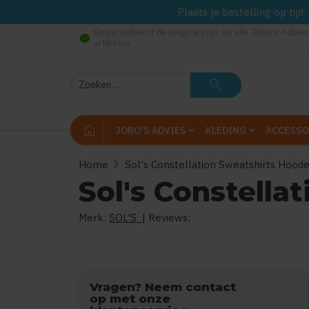
Plaats je bestelling op tij
Gegarandeerd de laagste prijs op alle Jobo's Advies
check_circle
artikelen
Zoeken
search
home
JOBO'S ADVIES
KLEDING
ACCESSO
chevron_right
Home
Sol's Constellation Sweatshirts Hood
Sol's Constella
Merk:
SOL'S
| Reviews:
0
uit
5
Vragen? Neem contact
op met onze