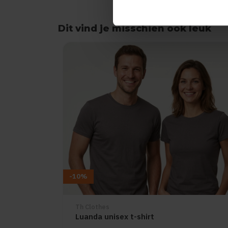
Dit vind je misschien ook leuk
Items van productcarrousel
-10%
Th Clothes
Luanda unisex t-shirt