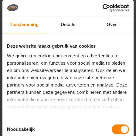
Vragen? Neem contact
op met onze
klantenservice
Toestemming
Details
Over
call
+31(0)418 511 972
Deze website maakt gebruik van cookies
mail
info@jobopromotions.nl
We gebruiken cookies om content en advertenties te
personaliseren, om functies voor social media te bieden
store
Bezoek onze showroom:
Provincialeweg 59 - Velddriel
en om ons websiteverkeer te analyseren. Ook delen we
informatie over uw gebruik van onze site met onze
partners voor social media, adverteren en analyse. Deze
partners kunnen deze gegevens combineren met andere
Dit vind je misschien ook leuk
informatie die u aan ze heeft verstrekt of die ze hebben
Items van productcarrousel
verzameld op basis van uw gebruik van hun services.
Toestemmingsselectie
Noodzakelijk