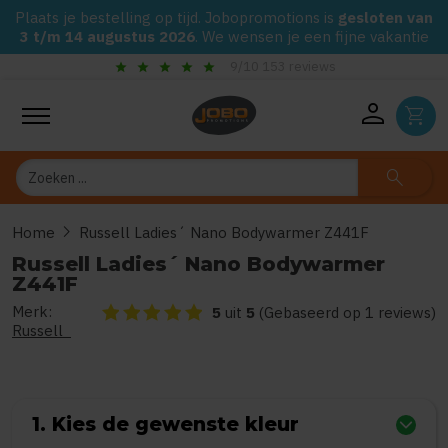
Plaats je bestelling op tijd. Jobopromotions is
gesloten van
3 t/m 14 augustus 2026
. We wensen je een fijne vakantie
star
star
star
star
star
chec
9/10 153 reviews
person
shopping_cart
Zoeken
search
chevron_right
Home
Russell Ladies´ Nano Bodywarmer Z441F
Russell Ladies´ Nano Bodywarmer
Z441F
Merk:
De beoordeling van dit product is
5
van de 5
5
uit
5
(Gebaseerd op 1 reviews)
Russell
1. Kies de gewenste kleur