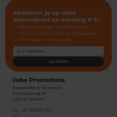
Abonneer je op onze
nieuwsbrief en ontvang € 5,-
check
Altijd op de hoogte van nieuwe items
check
Als eerste op de hoogte van kortingsacties
check
Informatief en vol inspiratie
ABONNEER
Jobo Promotions
Bezoekadres & Showroom
Provincialeweg 59
5334 JD Velddriel
call
+31 418 511 972