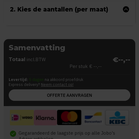
2. Kies de aantallen (per maat)
Samenvatting
€--,--
Totaal
incl.BTW
Per stuk
€ --,--
Levertijd:
5 dagen
na akkoord proefdruk
Express delivery?
Neem contact op!
OFFERTE AANVRAGEN
Gegarandeerd de laagste prijs op alle Jobo's
check
Advies artikelen