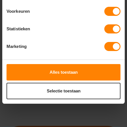
Voorkeuren
Statistieken
Russell
Russell
Russell Men´s Outdoor
Russell Ladies´
Fleece Gilet Z8720
Authentic Hooded
Marketing
Sweat Z265F
De beoordeling van dit product is
De beoordeling van dit produc
5
van de 5
Bedrukking in eigen huis
Snelle levering (tot binnen 48u)
Snelle levering (tot binnen 48u)
Gratis digitale proefdruk
Met of zonder bedrukking
Bedrukking in eigen huis
Alles toestaan
20
27
00
45
PERSONALISEER
PERSONALISEER
Selectie toestaan