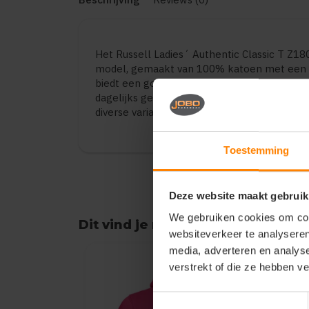
Het Russell Ladies´ Authentic Classic T Z18
model, gemaakt van 100% katoen met een 
biedt een goede balans tussen draagcomfor
dagelijks gebruik, bedrijfskleding en promot
diverse varianten en maten.
Toestemming
Deze website maakt gebruik
We gebruiken cookies om cont
Dit vind je misschien ook leuk
websiteverkeer te analyseren
Items van productcarrousel
media, adverteren en analys
verstrekt of die ze hebben v
Toestemmingsselectie