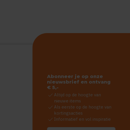
Abonneer je op onze
nieuwsbrief en ontvang
€ 5,-
check
Altijd op de hoogte van
nieuwe items
check
Als eerste op de hoogte van
kortingsacties
check
Informatief en vol inspiratie