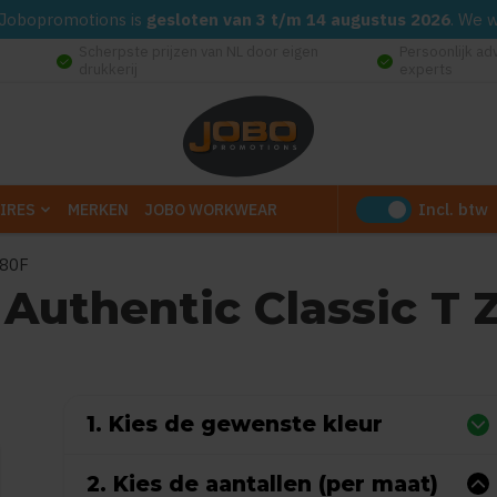
d. Jobopromotions is
gesloten van 3 t/m 14 augustus 2026
. We 
Scherpste prijzen van NL door eigen
Persoonlijk ad
check_circle
check_circle
drukkerij
experts
Incl. btw
IRES
MERKEN
JOBO WORKWEAR
180F
 Authentic Classic T 
5
(Gebaseerd op 0 reviews)
1. Kies de gewenste kleur
2. Kies de aantallen (per maat)