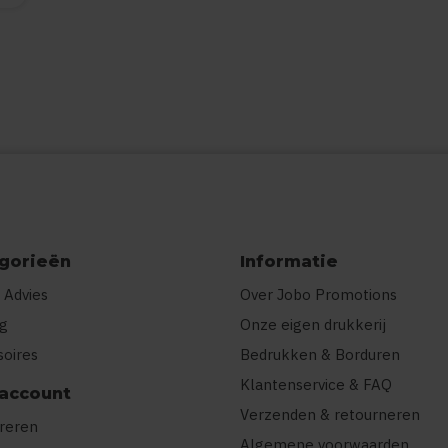
gorieën
Informatie
 Advies
Over Jobo Promotions
ng
Onze eigen drukkerij
soires
Bedrukken & Borduren
Klantenservice & FAQ
 account
Verzenden & retourneren
treren
Algemene voorwaarden