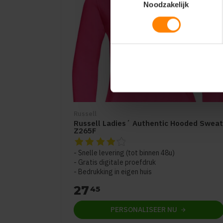
Noodzakelijk
Russell
Russell Ladies´ Authentic Hooded Sweat
Z265F
De beoordeling van dit product is
4
van de 
Snelle levering (tot binnen 48u)
Gratis digitale proefdruk
Bedrukking in eigen huis
27
45
PERSONALISEER
NU