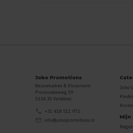
Jobo Promotions
Cate
Bezoekadres & Showroom
Jobo's
Provincialeweg 59
Kledi
5334 JD Velddriel
Acces
call
+31 418 511 972
Mijn
mail
info@jobopromotions.nl
Regis