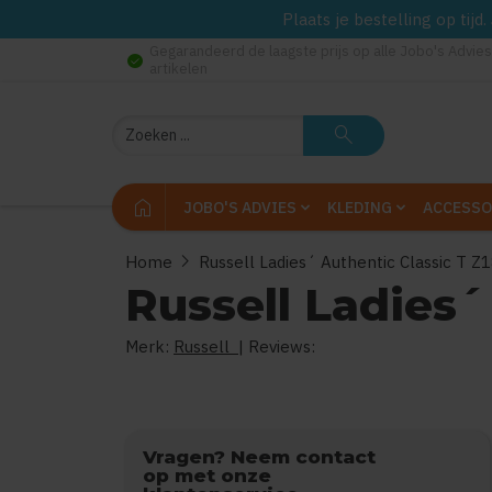
Plaats je bestelling op tij
Gegarandeerd de laagste prijs op alle Jobo's Advies
check_circle
artikelen
Zoeken
search
home
JOBO'S ADVIES
KLEDING
ACCESSO
chevron_right
Home
Russell Ladies´ Authentic Classic T Z
Russell Ladies´
Merk:
Russell
| Reviews:
0
uit
Vragen? Neem contact
op met onze