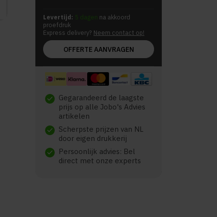
Levertijd:
5 dagen
na akkoord
proefdruk
Express delivery?
Neem contact op!
OFFERTE AANVRAGEN
Gegarandeerd de laagste
check
prijs op alle Jobo's Advies
artikelen
Scherpste prijzen van NL
check
door eigen drukkerij
Persoonlijk advies: Bel
check
direct met onze experts