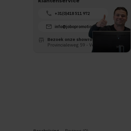
klantenservice
call
+31(0)418 511 972
mail
info@jobopromotions.nl
store
Bezoek onze showroom:
Provincialeweg 59 - Velddriel
Beschrijving
Reviews (0)