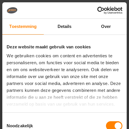
Vragen? Neem contact
op met onze
Toestemming
Details
Over
klantenservice
call
+31(0)418 511 972
Deze website maakt gebruik van cookies
mail
info@jobopromotions.nl
We gebruiken cookies om content en advertenties te
personaliseren, om functies voor social media te bieden
store
Bezoek onze showroom:
en om ons websiteverkeer te analyseren. Ook delen we
Provincialeweg 59 - Velddriel
informatie over uw gebruik van onze site met onze
partners voor social media, adverteren en analyse. Deze
partners kunnen deze gegevens combineren met andere
Dit vind je misschien ook leuk
informatie die u aan ze heeft verstrekt of die ze hebben
verzameld op basis van uw gebruik van hun services.
Items van productcarrousel
Toestemmingsselectie
Noodzakelijk