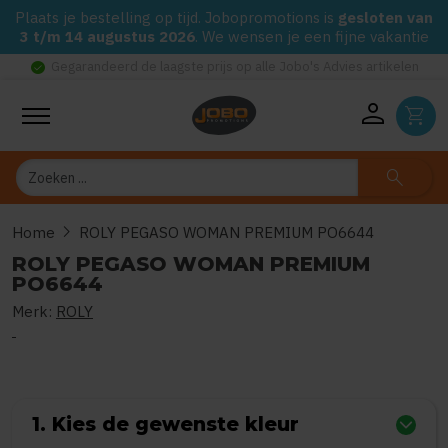
Plaats je bestelling op tijd. Jobopromotions is
gesloten van
3 t/m 14 augustus 2026
. We wensen je een fijne vakantie
check_circle
Gegarandeerd de laagste prijs op alle Jobo's Advies artikelen
person
shopping_cart
Zoeken
search
chevron_right
Home
ROLY PEGASO WOMAN PREMIUM PO6644
ROLY PEGASO WOMAN PREMIUM
PO6644
Merk:
ROLY
0
uit
5
(Gebaseerd op 0 reviews)
1. Kies de gewenste kleur