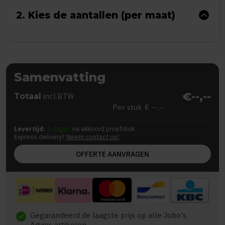
2. Kies de aantallen (per maat)
Samenvatting
€--,--
Totaal
incl.BTW
Per stuk
€ --,--
Levertijd:
5 dagen
na akkoord proefdruk
Express delivery?
Neem contact op!
OFFERTE AANVRAGEN
Gegarandeerd de laagste prijs op alle Jobo's
check
Advies artikelen