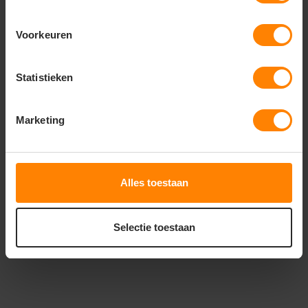
Voorkeuren
Statistieken
ROLY
ROLY
ROLY ROVER PO8403
ROLY SIBERIA SS6428
Marketing
Meer stuks = meer korting
Gratis digitale proefdruk
Met of zonder bedrukking
Bedrukking in eigen huis
Snelle levering (tot binnen 48u)
Met of zonder bedrukking
Alles toestaan
8
32
89
28
PERSONALISEER
PERSONALISEER
Selectie toestaan