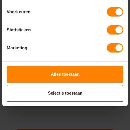
Voorkeuren
Statistieken
ROLY
ROLY
ROLY QUEBEC SS6438
ROLY URBAN SU1067
Marketing
Bedrukking in eigen huis
Met of zonder bedrukking
Snelle levering (tot binnen 48u)
Gratis digitale proefdruk
Gratis digitale proefdruk
Bedrukking in eigen huis
Alles toestaan
19
13
13
16
PERSONALISEER
PERSONALISEER
Selectie toestaan