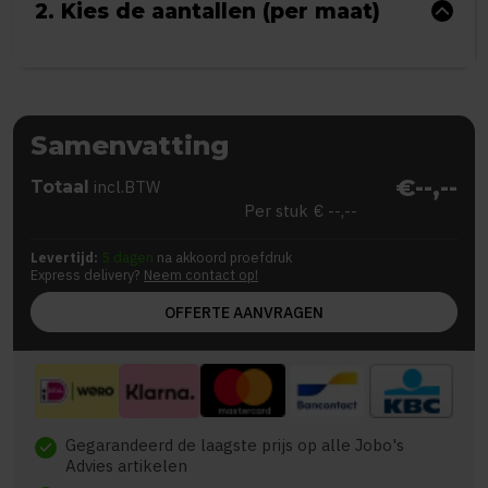
2. Kies de aantallen (per maat)
Samenvatting
€--,--
Totaal
incl.BTW
Per stuk
€ --,--
Levertijd:
5 dagen
na akkoord proefdruk
Express delivery?
Neem contact op!
OFFERTE AANVRAGEN
Gegarandeerd de laagste prijs op alle Jobo's
check
Advies artikelen