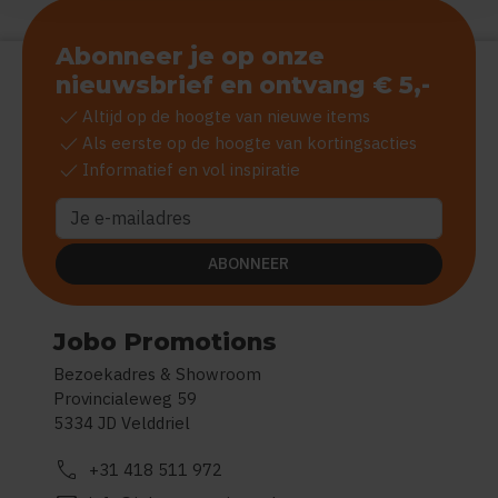
Abonneer je op onze
nieuwsbrief en ontvang € 5,-
check
Altijd op de hoogte van nieuwe items
check
Als eerste op de hoogte van kortingsacties
check
Informatief en vol inspiratie
ABONNEER
Jobo Promotions
Bezoekadres & Showroom
Provincialeweg 59
5334 JD Velddriel
call
+31 418 511 972