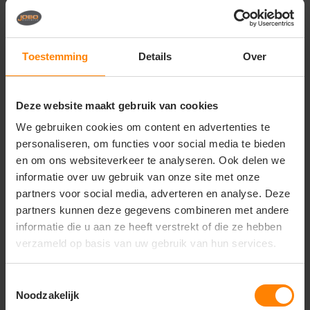
Vragen? Neem contact
op met onze
klantenservice
Toestemming
Details
Over
call
+31(0)418 511 972
Deze website maakt gebruik van cookies
mail
info@jobopromotions.nl
We gebruiken cookies om content en advertenties te
personaliseren, om functies voor social media te bieden
store
Bezoek onze showroom:
Provincialeweg 59 - Velddriel
en om ons websiteverkeer te analyseren. Ook delen we
informatie over uw gebruik van onze site met onze
partners voor social media, adverteren en analyse. Deze
partners kunnen deze gegevens combineren met andere
Dit vind je misschien ook leuk
informatie die u aan ze heeft verstrekt of die ze hebben
Items van productcarrousel
verzameld op basis van uw gebruik van hun services.
Toestemmingsselectie
Noodzakelijk