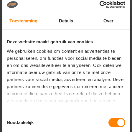
Vragen? Neem contact
op met onze
klantenservice
Toestemming
Details
Over
call
+31(0)418 511 972
Deze website maakt gebruik van cookies
mail
info@jobopromotions.nl
We gebruiken cookies om content en advertenties te
store
Bezoek onze showroom:
personaliseren, om functies voor social media te bieden
Provincialeweg 59 - Velddriel
en om ons websiteverkeer te analyseren. Ook delen we
informatie over uw gebruik van onze site met onze
partners voor social media, adverteren en analyse. Deze
Dit vind je misschien ook leuk
partners kunnen deze gegevens combineren met andere
informatie die u aan ze heeft verstrekt of die ze hebben
Items van productcarrousel
verzameld op basis van uw gebruik van hun services.
Toestemmingsselectie
Noodzakelijk