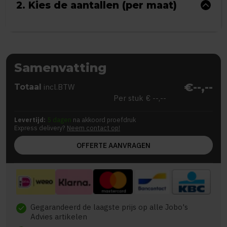
2. Kies de aantallen (per maat)
Samenvatting
€--,--
Totaal
incl.BTW
Per stuk
€ --,--
Levertijd:
5 dagen
na akkoord proefdruk
Express delivery?
Neem contact op!
OFFERTE AANVRAGEN
Gegarandeerd de laagste prijs op alle Jobo's
check
Advies artikelen