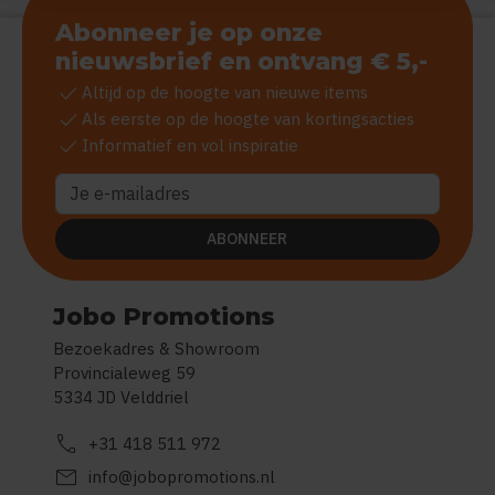
Abonneer je op onze
nieuwsbrief en ontvang € 5,-
check
Altijd op de hoogte van nieuwe items
check
Als eerste op de hoogte van kortingsacties
check
Informatief en vol inspiratie
ABONNEER
Jobo Promotions
Bezoekadres & Showroom
Provincialeweg 59
5334 JD Velddriel
call
+31 418 511 972
mail
info@jobopromotions.nl