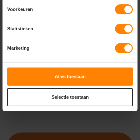
Voorkeuren
Statistieken
ROLY
ROLY
ROLY ROVER L/S
ROLY SIBERIA SS6428
PO8404
Marketing
Gratis digitale proefdruk
Met of zonder bedrukking
Bedrukking in eigen huis
Gratis digitale proefdruk
Meer stuks = meer korting
Snelle levering (tot binnen 48u)
12
32
03
28
Alles toestaan
PERSONALISEER
PERSONALISEER
Selectie toestaan