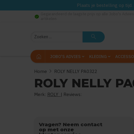
Plaats je bestelling op tij
Gegarandeerd de laagste prijs op alle Jobo's Advies
check_circle
artikelen
Zoeken
search
home
JOBO'S ADVIES
KLEDING
ACCESSO
chevron_right
Home
ROLY NELLY PA0322
ROLY NELLY PA
Merk:
ROLY
| Reviews:
0
uit
5
(
Vragen? Neem contact
op met onze