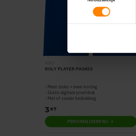
ROLY
ROLY PLAYER PA0453
Meer stuks = meer korting
Gratis digitale proefdruk
Met of zonder bedrukking
3
67
PERSONALISEER
NU