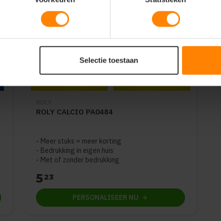
Selectie toestaan
ROLY
ROLY CALCIO PA0484
Meer stuks = meer korting
Bedrukking in eigen huis
Met of zonder bedrukking
5
23
PERSONALISEER
NU