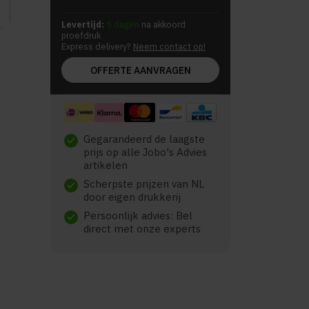
Levertijd:
5 dagen
na akkoord
proefdruk
Express delivery?
Neem contact op!
OFFERTE AANVRAGEN
Gegarandeerd de laagste
check
prijs op alle Jobo's Advies
artikelen
Scherpste prijzen van NL
check
door eigen drukkerij
Persoonlijk advies: Bel
check
direct met onze experts