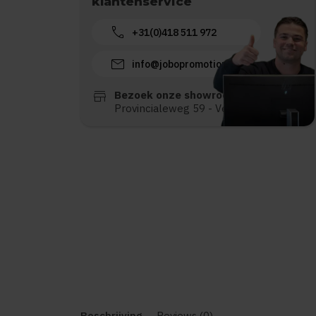
klantenservice
call
+31(0)418 511 972
mail
info@jobopromotions.nl
store
Bezoek onze showroom:
Provincialeweg 59 - Velddriel
Beschrijving
Reviews (0)