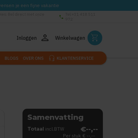
wensen je een fijne vakantie
vies: Bel direct met onze
Tel:+31 418 511
phone
972
person
shopping_cart
Inloggen
Winkelwagen
headset_mic
BLOGS
OVER ONS
KLANTENSERVICE
Samenvatting
€--,--
Totaal
incl.BTW
Per stuk
€ --,--