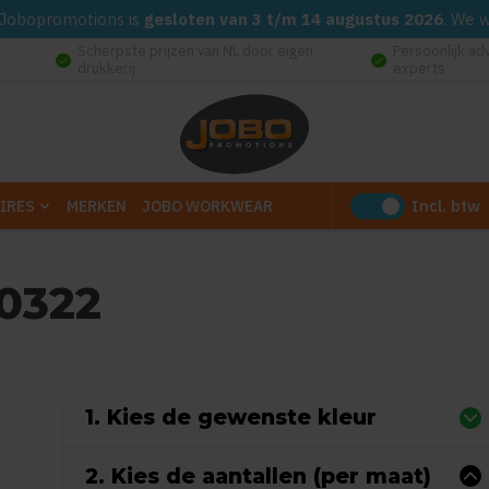
d. Jobopromotions is
gesloten van 3 t/m 14 augustus 2026
. We 
Scherpste prijzen van NL door eigen
Persoonlijk ad
check_circle
check_circle
drukkerij
experts
Incl. btw
IRES
MERKEN
JOBO WORKWEAR
0322
Gebaseerd op 0 reviews)
1. Kies de gewenste kleur
2. Kies de aantallen (per maat)