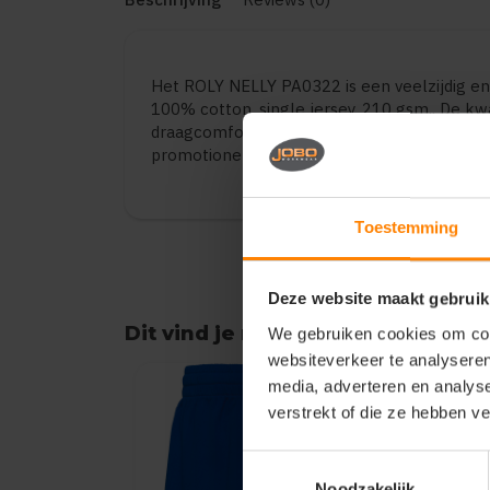
Het ROLY NELLY PA0322 is een veelzijdig e
100% cotton, single jersey, 210 gsm.. De kw
draagcomfort en duurzaamheid. Geschikt voor
promotionele toepassingen. Verkrijgbaar in 
Toestemming
Deze website maakt gebruik
Dit vind je misschien ook leuk
We gebruiken cookies om cont
websiteverkeer te analyseren
Items van productcarrousel
media, adverteren en analys
verstrekt of die ze hebben v
Toestemmingsselectie
Noodzakelijk