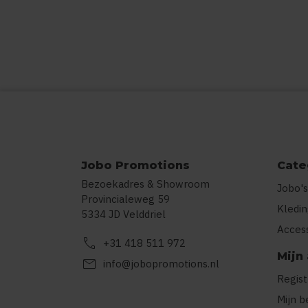
Jobo Promotions
Cate
Bezoekadres & Showroom
Jobo's
Provincialeweg 59
Kledi
5334 JD Velddriel
Acces
call
+31 418 511 972
Mijn
mail
info@jobopromotions.nl
Regis
Mijn b