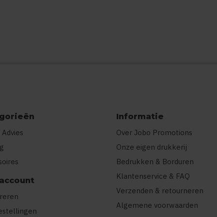
gorieën
Informatie
 Advies
Over Jobo Promotions
ng
Onze eigen drukkerij
soires
Bedrukken & Borduren
Klantenservice & FAQ
 account
Verzenden & retourneren
treren
Algemene voorwaarden
estellingen