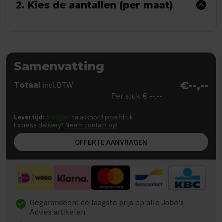
2. Kies de aantallen (per maat)
Samenvatting
€--,--
Totaal
incl.BTW
Per stuk
€ --,--
Levertijd:
5 dagen
na akkoord proefdruk
Express delivery?
Neem contact op!
OFFERTE AANVRAGEN
Gegarandeerd de laagste prijs op alle Jobo's
check
Advies artikelen