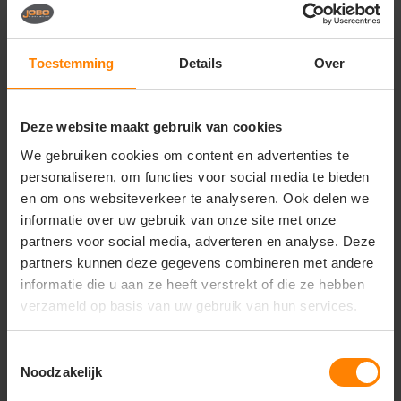
Vragen? Neem contact
op met onze
klantenservice
Toestemming
Details
Over
call
+31(0)418 511 972
Deze website maakt gebruik van cookies
mail
info@jobopromotions.nl
We gebruiken cookies om content en advertenties te
store
Bezoek onze showroom:
personaliseren, om functies voor social media te bieden
Provincialeweg 59 - Velddriel
en om ons websiteverkeer te analyseren. Ook delen we
informatie over uw gebruik van onze site met onze
partners voor social media, adverteren en analyse. Deze
Dit vind je misschien ook leuk
partners kunnen deze gegevens combineren met andere
informatie die u aan ze heeft verstrekt of die ze hebben
Items van productcarrousel
verzameld op basis van uw gebruik van hun services.
Toestemmingsselectie
Noodzakelijk