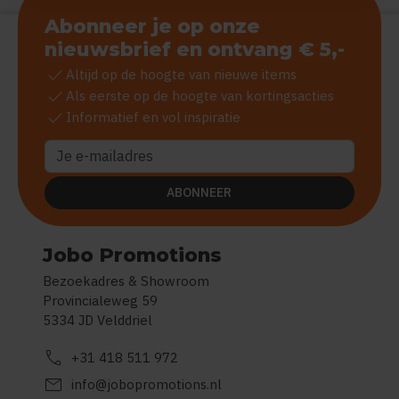
Abonneer je op onze
nieuwsbrief en ontvang € 5,-
check
Altijd op de hoogte van nieuwe items
check
Als eerste op de hoogte van kortingsacties
check
Informatief en vol inspiratie
ABONNEER
Jobo Promotions
Bezoekadres & Showroom
Provincialeweg 59
5334 JD Velddriel
call
+31 418 511 972
mail
info@jobopromotions.nl