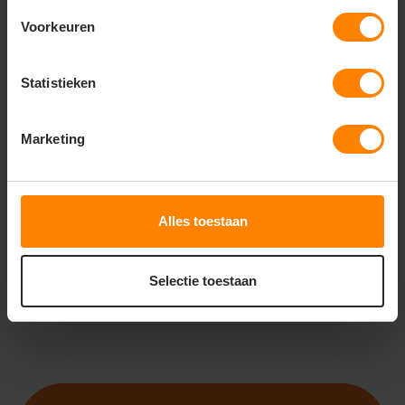
Voorkeuren
Statistieken
ROLY
ROLY
ROLY ARSENAL PA0551
ROLY CALCIO PA0484
Marketing
Snelle levering (tot binnen 48u)
Met of zonder bedrukking
Gratis digitale proefdruk
Gratis digitale proefdruk
Bedrukking in eigen huis
Meer stuks = meer korting
17
5
51
23
Alles toestaan
PERSONALISEER
PERSONALISEER
Selectie toestaan