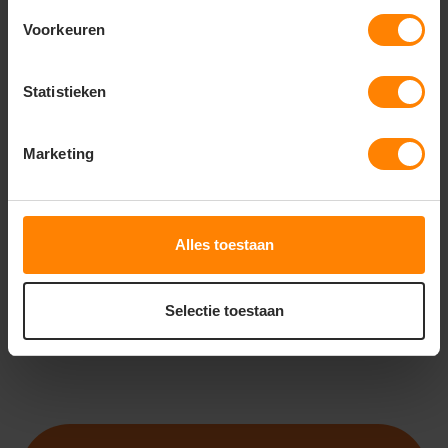
Voorkeuren
Statistieken
ROLY
ROLY
ROLY ARSENAL PA0551
ROLY BAYERN PA0552
Marketing
Bedrukking in eigen huis
Meer stuks = meer korting
Snelle levering (tot binnen 48u)
Met of zonder bedrukking
Met of zonder bedrukking
Bedrukking in eigen huis
17
22
51
07
Alles toestaan
PERSONALISEER
PERSONALISEER
Selectie toestaan