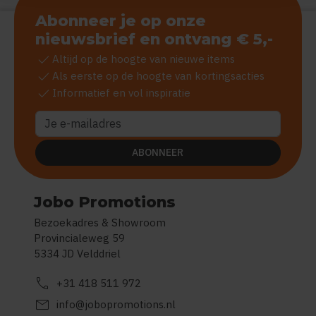
Abonneer je op onze
nieuwsbrief en ontvang € 5,-
check
Altijd op de hoogte van nieuwe items
check
Als eerste op de hoogte van kortingsacties
check
Informatief en vol inspiratie
ABONNEER
Jobo Promotions
Bezoekadres & Showroom
Provincialeweg 59
5334 JD Velddriel
call
+31 418 511 972
mail
info@jobopromotions.nl