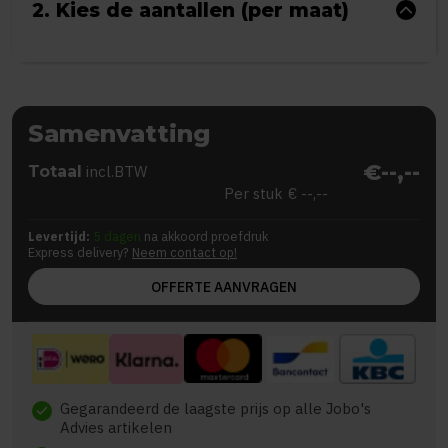
2. Kies de aantallen (per maat)
Samenvatting
€--,--
Totaal
incl.BTW
Per stuk
€ --,--
Levertijd:
5 dagen
na akkoord proefdruk
Express delivery?
Neem contact op!
OFFERTE AANVRAGEN
Gegarandeerd de laagste prijs op alle Jobo's
check
Advies artikelen