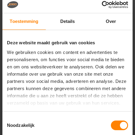
Vragen? Neem contact
op met onze
klantenservice
Toestemming
Details
Over
call
+31(0)418 511 972
Deze website maakt gebruik van cookies
mail
info@jobopromotions.nl
We gebruiken cookies om content en advertenties te
store
Bezoek onze showroom:
personaliseren, om functies voor social media te bieden
Provincialeweg 59 - Velddriel
en om ons websiteverkeer te analyseren. Ook delen we
informatie over uw gebruik van onze site met onze
partners voor social media, adverteren en analyse. Deze
Dit vind je misschien ook leuk
partners kunnen deze gegevens combineren met andere
informatie die u aan ze heeft verstrekt of die ze hebben
Items van productcarrousel
verzameld op basis van uw gebruik van hun services.
Toestemmingsselectie
Noodzakelijk