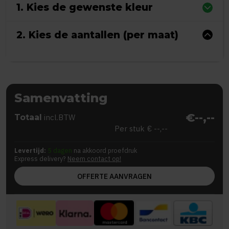
1. Kies de gewenste kleur
2. Kies de aantallen (per maat)
Samenvatting
€--,--
Totaal
incl.BTW
Per stuk
€ --,--
Levertijd:
5 dagen
na akkoord proefdruk
Express delivery?
Neem contact op!
OFFERTE AANVRAGEN