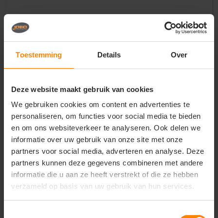
Vragen? Neem contact
Toestemming
Details
Over
op met onze
klantenservice
call
Deze website maakt gebruik van cookies
+31(0)418 511 972
We gebruiken cookies om content en advertenties te
mail
info@jobopromotions.nl
personaliseren, om functies voor social media te bieden
en om ons websiteverkeer te analyseren. Ook delen we
store
Bezoek onze showroom:
informatie over uw gebruik van onze site met onze
Provincialeweg 59 - Velddriel
partners voor social media, adverteren en analyse. Deze
partners kunnen deze gegevens combineren met andere
informatie die u aan ze heeft verstrekt of die ze hebben
Dit vind je misschien ook leuk
verzameld op basis van uw gebruik van hun services.
Items van productcarrousel
Toestemmingsselectie