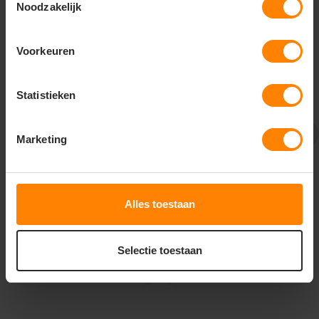
Noodzakelijk
Voorkeuren
Statistieken
Printer Active Wear
Printer Active Wear
Marketing
printer trial
printer trial softshell
bodywarmer heren
jas dames 2261045
2261059
De beoordeling van dit produc
Bedrukking in eigen huis
Meer stuks = meer korting
Met of zonder bedrukking
Bedrukking in eigen huis
Alles toestaan
Meer stuks = meer korting
Gratis digitale proefdruk
58
67
90
77
Selectie toestaan
PERSONALISEER
PERSONALISEER