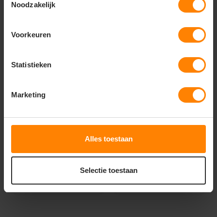
Noodzakelijk
Voorkeuren
Statistieken
Printer Active Wear
Printer Active Wear
Marketing
printer trial softshell
printer trial softshell
jas heren 2261044
jas dames 2261045
De beoordeling van dit product is
De beoordeling van dit produc
5
van de 5
Snelle levering (tot binnen 48u)
Meer stuks = meer korting
Bedrukking in eigen huis
Met of zonder bedrukking
Alles toestaan
Met of zonder bedrukking
Gratis digitale proefdruk
77
67
45
77
Selectie toestaan
PERSONALISEER
PERSONALISEER