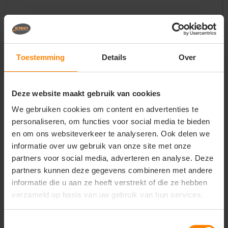
Vragen? Neem contact
Toestemming
Details
Over
op met onze
klantenservice
call
Deze website maakt gebruik van cookies
+31(0)418 511 972
We gebruiken cookies om content en advertenties te
mail
info@jobopromotions.nl
personaliseren, om functies voor social media te bieden
en om ons websiteverkeer te analyseren. Ook delen we
store
Bezoek onze showroom:
informatie over uw gebruik van onze site met onze
Provincialeweg 59 - Velddriel
partners voor social media, adverteren en analyse. Deze
partners kunnen deze gegevens combineren met andere
informatie die u aan ze heeft verstrekt of die ze hebben
Dit vind je misschien ook leuk
verzameld op basis van uw gebruik van hun services.
Items van productcarrousel
Toestemmingsselectie