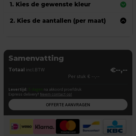
1. Kies de gewenste kleur
2. Kies de aantallen (per maat)
Samenvatting
€--,--
Totaal
incl.BTW
Per stuk
€ --,--
Levertijd:
5 dagen
na akkoord proefdruk
Express delivery?
Neem contact op!
OFFERTE AANVRAGEN