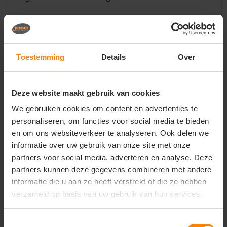
Vragen? Neem contact
Toestemming
Details
Over
op met onze
klantenservice
call
Deze website maakt gebruik van cookies
+31(0)418 511 972
We gebruiken cookies om content en advertenties te
mail
info@jobopromotions.nl
personaliseren, om functies voor social media te bieden
en om ons websiteverkeer te analyseren. Ook delen we
store
Bezoek onze showroom:
informatie over uw gebruik van onze site met onze
Provincialeweg 59 - Velddriel
partners voor social media, adverteren en analyse. Deze
partners kunnen deze gegevens combineren met andere
informatie die u aan ze heeft verstrekt of die ze hebben
Dit vind je misschien ook leuk
verzameld op basis van uw gebruik van hun services.
Items van productcarrousel
Toestemmingsselectie