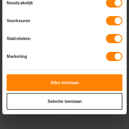
Noodzakelijk
Voorkeuren
Statistieken
Printer Active Wear
Printer Active Wear
Marketing
printer speedway
printer trial
fleece jas dames
bodywarmer heren
2261501
2261059
De beoordeling van dit product is
5
van de 5
Snelle levering (tot binnen 48u)
Meer stuks = meer korting
Gratis digitale proefdruk
Gratis digitale proefdruk
Alles toestaan
Meer stuks = meer korting
Snelle levering (tot binnen 48u)
30
58
96
90
Selectie toestaan
PERSONALISEER
PERSONALISEER