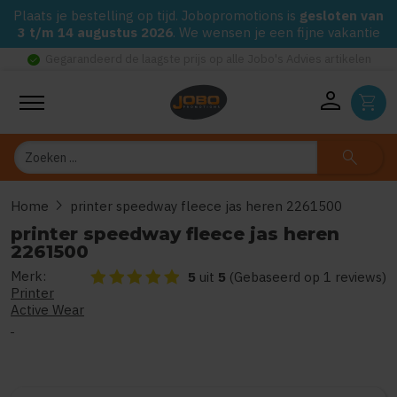
Plaats je bestelling op tijd. Jobopromotions is
gesloten van
3 t/m 14 augustus 2026
. We wensen je een fijne vakantie
check_circle
Gegarandeerd de laagste prijs op alle Jobo's Advies artikelen
person
shopping_cart
Zoeken
search
chevron_right
Home
printer speedway fleece jas heren 2261500
printer speedway fleece jas heren
2261500
Merk:
De beoordeling van dit product is
5
van de 5
5
uit
5
(Gebaseerd op 1 reviews)
Printer
Active Wear