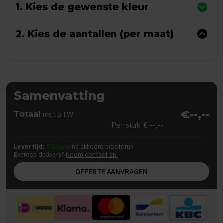
1. Kies de gewenste kleur
2. Kies de aantallen (per maat)
Samenvatting
€--,--
Totaal
incl.BTW
Per stuk
€ --,--
Levertijd:
5 dagen
na akkoord proefdruk
Express delivery?
Neem contact op!
OFFERTE AANVRAGEN