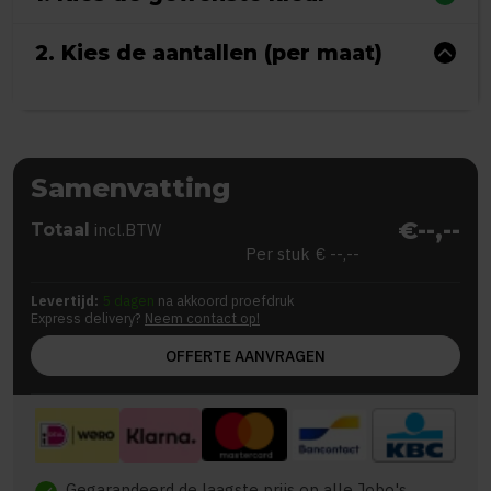
2. Kies de aantallen (per maat)
Samenvatting
€--,--
Totaal
incl.BTW
Per stuk
€ --,--
Levertijd:
5 dagen
na akkoord proefdruk
Express delivery?
Neem contact op!
OFFERTE AANVRAGEN
Gegarandeerd de laagste prijs op alle Jobo's