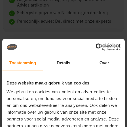
check
Advies artikelen
Scherpste prijzen van NL door eigen drukkerij
check
Persoonlijk advies: Bel direct met onze experts
check
Beschrijving
Reviews (0)
Toestemming
Details
Over
Printer zippullers 2269000
Deze website maakt gebruik van cookies
maak de look af met zippullers in jouw eigen
We gebruiken cookies om content en advertenties te
gewenste kleur. wordt geleverd in een set van vier.
personaliseren, om functies voor social media te bieden
gebruik de zippullers bij de javelin, rounders rsx,
speedway, trial (vest), hiker, skeleton, overlanding,
en om ons websiteverkeer te analyseren. Ook delen we
karting, expedition (vest), overhead, jog rsx en base.
informatie over uw gebruik van onze site met onze
partners voor social media, adverteren en analyse. Deze
partners kunnen deze gegevens combineren met andere