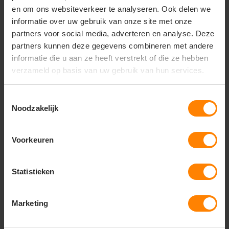
zoom. 2 binnenzakken met ritssluitingen.
en om ons websiteverkeer te analyseren. Ook delen we
reflecterende piping op de rug. uitscheurbaar
informatie over uw gebruik van onze site met onze
neklabel en afzonderlijk geweven maatlabel. aan de
partners voor social media, adverteren en analyse. Deze
binnenzijde van de linkerzijnaad werd een zakje
voorzien voor het innaaien van een waschip.
partners kunnen deze gegevens combineren met andere
zippullers in contrasterende kleur. oeko-tex 100
informatie die u aan ze heeft verstrekt of die ze hebben
gecertificeerd.
verzameld op basis van uw gebruik van hun services.
Toestemmingsselectie
Noodzakelijk
Vragen? Neem contact
op met onze
klantenservice
Voorkeuren
call
+31(0)418 511 972
Statistieken
mail
info@jobopromotions.nl
Marketing
store
Bezoek onze showroom:
Provincialeweg 59 - Velddriel