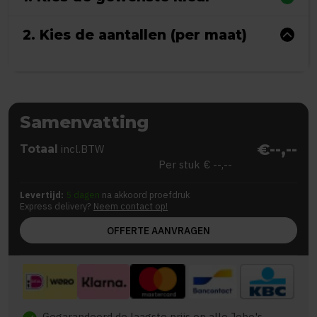
2. Kies de aantallen (per maat)
Samenvatting
€--,--
Totaal
incl.BTW
Per stuk
€ --,--
Levertijd:
5 dagen
na akkoord proefdruk
Express delivery?
Neem contact op!
OFFERTE AANVRAGEN
Gegarandeerd de laagste prijs op alle Jobo's