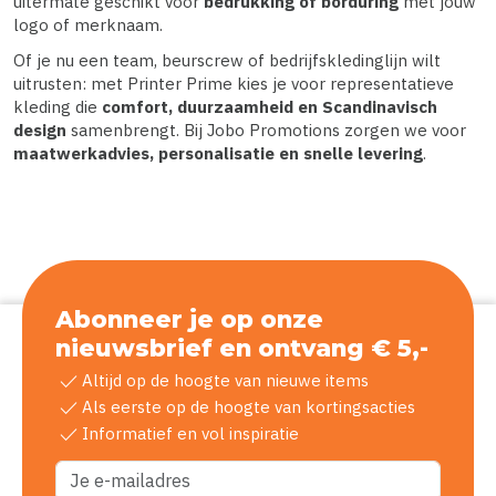
uitermate geschikt voor
bedrukking of borduring
met jouw
logo of merknaam.
Of je nu een team, beurscrew of bedrijfskledinglijn wilt
uitrusten: met Printer Prime kies je voor representatieve
kleding die
comfort, duurzaamheid en Scandinavisch
design
samenbrengt. Bij Jobo Promotions zorgen we voor
maatwerkadvies, personalisatie en snelle levering
.
Abonneer je op onze
nieuwsbrief en ontvang € 5,-
check
Altijd op de hoogte van nieuwe items
check
Als eerste op de hoogte van kortingsacties
check
Informatief en vol inspiratie