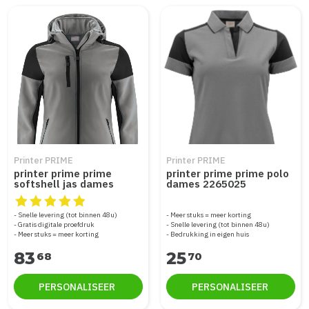
Printer PRIME
Printer PRIME
printer prime prime
printer prime prime polo
softshell jas dames
dames 2265025
2261066
De beoordeling van dit product is
5
van de 5
Snelle levering (tot binnen 48u)
Meer stuks = meer korting
Gratis digitale proefdruk
Snelle levering (tot binnen 48u)
Meer stuks = meer korting
Bedrukking in eigen huis
83
25
68
70
PERSONALISEER
PERSONALISEER