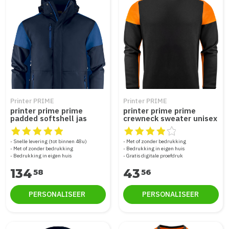
Printer PRIME
Printer PRIME
printer prime prime
printer prime prime
padded softshell jas
crewneck sweater unisex
dames 2261072
2262071
De beoordeling van dit product is
De beoordeling van dit produc
5
van de 5
Snelle levering (tot binnen 48u)
Met of zonder bedrukking
Met of zonder bedrukking
Bedrukking in eigen huis
Bedrukking in eigen huis
Gratis digitale proefdruk
134
43
58
56
PERSONALISEER
PERSONALISEER