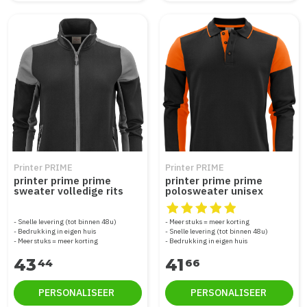
Printer PRIME
Printer PRIME
printer prime prime
printer prime prime
sweater volledige rits
polosweater unisex
dames 2262062
2262060
De beoordeling van dit produc
Snelle levering (tot binnen 48u)
Meer stuks = meer korting
Bedrukking in eigen huis
Snelle levering (tot binnen 48u)
Meer stuks = meer korting
Bedrukking in eigen huis
43
41
44
66
PERSONALISEER
PERSONALISEER