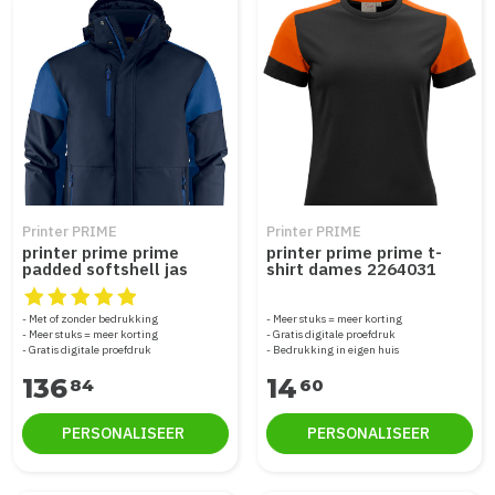
Printer PRIME
Printer PRIME
printer prime prime
printer prime prime t-
padded softshell jas
shirt dames 2264031
heren 2261071
De beoordeling van dit product is
5
van de 5
Met of zonder bedrukking
Meer stuks = meer korting
Meer stuks = meer korting
Gratis digitale proefdruk
Gratis digitale proefdruk
Bedrukking in eigen huis
136
14
84
60
PERSONALISEER
PERSONALISEER