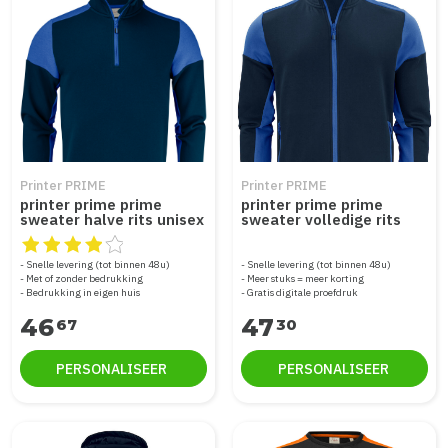
Printer PRIME
Printer PRIME
printer prime prime
printer prime prime
sweater halve rits unisex
sweater volledige rits
2262069
heren 2262061
De beoordeling van dit product is
4
van de 5
Snelle levering (tot binnen 48u)
Snelle levering (tot binnen 48u)
Met of zonder bedrukking
Meer stuks = meer korting
Bedrukking in eigen huis
Gratis digitale proefdruk
46
47
67
30
PERSONALISEER
PERSONALISEER