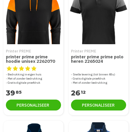
Printer PRIME
Printer PRIME
printer prime prime
printer prime prime polo
hoodie unisex 2262070
heren 2265024
De beoordeling van dit product is
5
van de 5
Bedrukking in eigen huis
Snelle levering (tot binnen 48u)
Met of zonder bedrukking
Gratis digitale proefdruk
Gratis digitale proefdruk
Met of zonder bedrukking
39
26
85
12
PERSONALISEER
PERSONALISEER