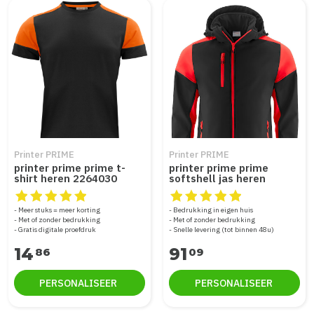
Printer PRIME
Printer PRIME
printer prime prime t-
printer prime prime
shirt heren 2264030
softshell jas heren
2261065
De beoordeling van dit product is
De beoordeling van dit produc
5
van de 5
Meer stuks = meer korting
Bedrukking in eigen huis
Met of zonder bedrukking
Met of zonder bedrukking
Gratis digitale proefdruk
Snelle levering (tot binnen 48u)
14
91
86
09
PERSONALISEER
PERSONALISEER