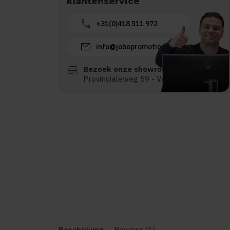
klantenservice
call
+31(0)418 511 972
mail
info@jobopromotions.nl
store
Bezoek onze showroom:
Provincialeweg 59 - Velddriel
Beschrijving
Reviews (1)