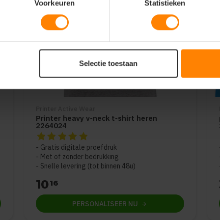
Voorkeuren
Statistieken
Selectie toestaan
Printer Active Wear
Printer heavy v-neck t-shirt heren
2264024
De beoordeling van dit product is
5
van de 5
Gratis digitale proefdruk
Met of zonder bedrukking
Snelle levering (tot binnen 48u)
10
16
PERSONALISEER
NU