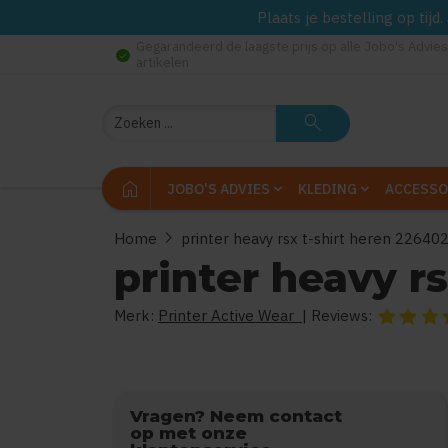
Plaats je bestelling op tij
Gegarandeerd de laagste prijs op alle Jobo's Advies
check_circle
artikelen
Zoeken
search
home
JOBO'S ADVIES
KLEDING
ACCESSO
chevron_right
Home
printer heavy rsx t-shirt heren 22640
printer heavy r
Merk:
Printer Active Wear
| Reviews:
De beoorde
Vragen? Neem contact
op met onze