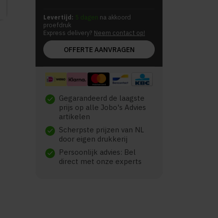
Levertijd:
5 dagen
na akkoord
proefdruk
Express delivery?
Neem contact op!
OFFERTE AANVRAGEN
Gegarandeerd de laagste
check
prijs op alle Jobo's Advies
artikelen
Scherpste prijzen van NL
check
door eigen drukkerij
Persoonlijk advies: Bel
check
direct met onze experts