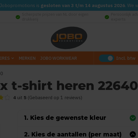
d. Jobopromotions is
gesloten van 3 t/m 14 augustus 2026
. We 
Scherpste prijzen van NL door eigen
Persoonlijk ad
check_circle
check_circle
drukkerij
experts
Incl. btw
IRES
MERKEN
JOBO WORKWEAR
20
sx t-shirt heren 2264
ling van dit product is
4
van de 5
4
uit
5
(Gebaseerd op 1 reviews)
1. Kies de gewenste kleur
2. Kies de aantallen (per maat)