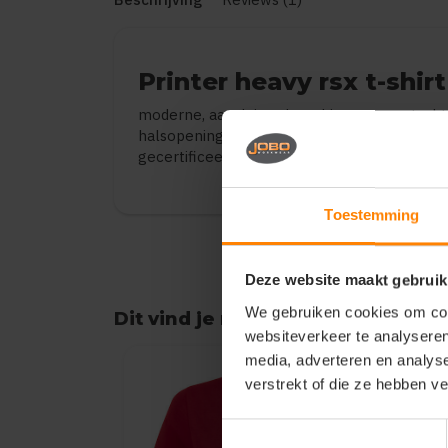
Printer heavy rsx t-shi
moderne, aansluitende t-shirt met verster
halsopening. elastaan in boord. geribde nek 
gecertificeerd.
Toestemming
Deze website maakt gebruik
We gebruiken cookies om cont
Dit vind je misschien ook leuk
websiteverkeer te analyseren
Items van productcarrousel
media, adverteren en analys
verstrekt of die ze hebben v
Toestemmingsselectie