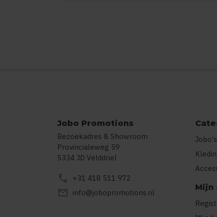
Jobo Promotions
Cate
Bezoekadres & Showroom
Jobo's
Provincialeweg 59
Kledi
5334 JD Velddriel
Acces
call
+31 418 511 972
Mijn
mail
info@jobopromotions.nl
Regis