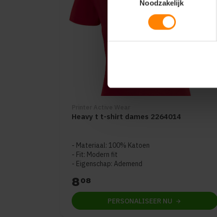
Noodzakelijk
Printer Active Wear
Heavy t t-shirt dames 2264014
Materiaal: 100% Katoen
Fit: Modern fit
Eigenschap: Ademend
8
08
PERSONALISEER
NU