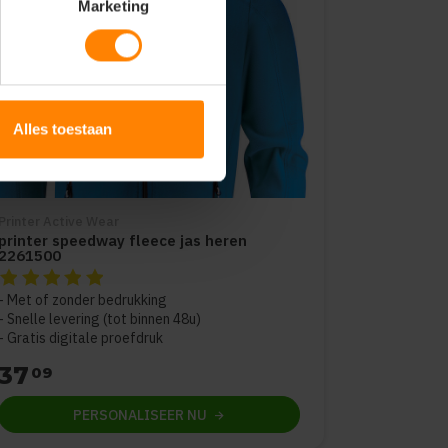
Marketing
Alles toestaan
Printer Active Wear
printer speedway fleece jas heren
2261500
De beoordeling van dit product is
5
van de 5
Met of zonder bedrukking
Snelle levering (tot binnen 48u)
Gratis digitale proefdruk
37
09
PERSONALISEER
NU